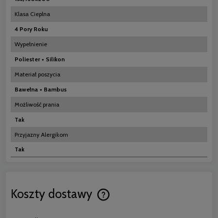
Klasa Cieplna
4 Pory Roku
Wypełnienie
Poliester + Silikon
Materiał poszycia
Bawełna + Bambus
Możliwość prania
Tak
Przyjazny Alergikom
Tak
Koszty dostawy
Cena nie zawiera ewentualnych koszt
płatności