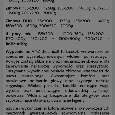
- 1300g, 200x220 - 1600g.
Zimowa:
135x200 - 1250g, 155x200 - 1400g, 180x200
- 1600g, 200x220 - 2000g.
Zimowa DUO:
135x200 - 1250g, 155x200 - 1400g,
180x200 - 1600g, 200x220 - 2000g.
4 pory roku:
135x200 - 1000+360g, 155x200 -
1120+400g, 180x200 - 1300+500g, 200x220 -
1600+600g.
Wypełnienie:
AMZ dreamball to kuleczki wytworzone ze
specjalnie wyselekcjonowanych włókien poliestrowych.
Pokryte zostały silikonem oraz mechanicznie skręcone, dla
zapewnienia najlepszej wyporności oraz sprężystości.
Otrzymane wypełnienie posiada zbliżone właściwości do
puchu naturalnego. Gwarantujące komfort oraz
prawidłowe podparcie głowy oraz szyjnego odcinka
kręgosłupa. Włókna posiadają kanaliki redukujące wagę
wyrobu oraz umożliwiające odpowiednią cyrkulację
powietrza. Włókna są bezpieczne dla alergików oraz
szybkoschnące ułatwiając utrzymanie higieny.
Szycie i wykończenie:
kołdra pikowana na nowoczesnych
maszynach gwarantujących równomierne rozłożenie