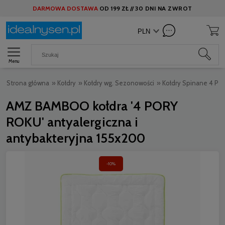
DARMOWA DOSTAWA
OD
199 ZŁ //
30 DNI NA ZWROT
Menu
Strona główna
»
Kołdry
»
Kołdry wg. Sezonowości
»
Kołdry Spinane 4 Po
AMZ BAMBOO kołdra '4 PORY
ROKU' antyalergiczna i
antybakteryjna 155x200
-10%