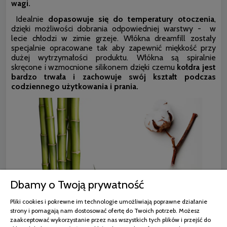
wagi.
Idealnie
dopasowuje się do temperatury otoczenia
,
dzięki możliwości dobrania odpowiedniej warstwy - w
lecie chłodzi w zimie grzeje. Włókna dreamfill zostały
specjalnie opracowane tak aby zapewnić miękkość przy
dużej wytrzymałości produktu. Włókna są spiralnie
skręcone i wzmocnione silikonem dzięki czemu
kołdra jest
bardzo trwała i zachowuje swój kształt podczas
codziennego użytkowania i prania.
Dbamy o Twoją prywatność
Pliki cookies i pokrewne im technologie umożliwiają poprawne działanie
strony i pomagają nam dostosować ofertę do Twoich potrzeb. Możesz
zaakceptować wykorzystanie przez nas wszystkich tych plików i przejść do