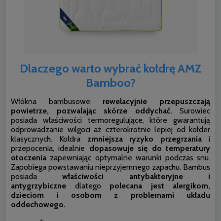
Dlaczego warto wybrać kołdrę AMZ
Bamboo?
Włókna bambusowe
rewelacyjnie przepuszczają
powietrze, pozwalając skórze oddychać.
Surowiec
posiada właściwości termoregulujące, które gwarantują
odprowadzanie wilgoci aż czterokrotnie lepiej od kołder
klasycznych. Kołdra
zmniejsza ryzyko przegrzania
i
przepocenia, idealnie
dopasowuje się do temperatury
otoczenia
zapewniając optymalne warunki podczas snu.
Zapobiega powstawaniu nieprzyjemnego zapachu. Bambus
posiada
właściwości antybakteryjne i
antygrzybiczne
dlatego
polecana jest alergikom,
dzieciom i osobom z problemami układu
oddechowego.