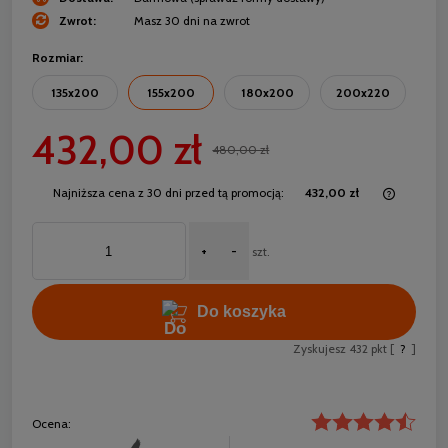
Zwrot:
Masz 30 dni na zwrot
Rozmiar:
135x200
155x200
180x200
200x220
432,00 zł
480,00 zł
Najniższa cena z 30 dni przed tą promocją:
432,00 zł
Jeżeli 
30 dni,
+
-
momentu
szt.
sprzed
Do koszyka
Zyskujesz
432
pkt [
?
]
Ocena: