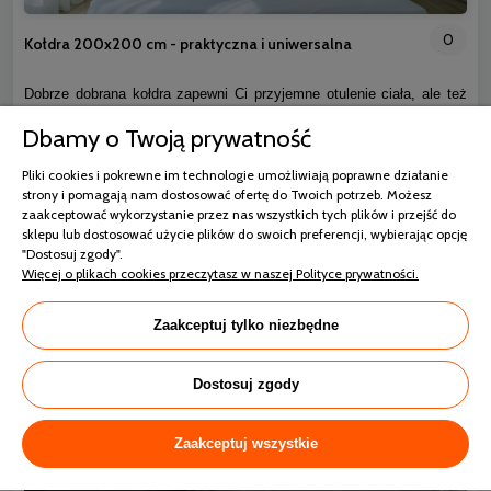
0
Kołdra 200x200 cm - praktyczna i uniwersalna
Dobrze dobrana kołdra zapewni Ci przyjemne otulenie ciała, ale też
komfort termiczny. Oczywiście ważne jest także to, aby była miękka
Dbamy o Twoją prywatność
dla skóry i przyjemna w dotyku. Przy wyborze trzeba wziąć także
pod uwagę sam rozmiar. Na pewno bardzo uniwersalne są kołdry
200x200 cm, które sprawdzą się zarówno dla par, jak i dla osób
Pliki cookies i pokrewne im technologie umożliwiają poprawne działanie
śpiących samodzielnie. W naszej ofercie znajdziesz najwyższej
strony i pomagają nam dostosować ofertę do Twoich potrzeb. Możesz
jakości modele w atrakcyjnej cenie.
zaakceptować wykorzystanie przez nas wszystkich tych plików i przejść do
sklepu lub dostosować użycie plików do swoich preferencji, wybierając opcję
"Dostosuj zgody".
czytaj całość »
Więcej o plikach cookies przeczytasz w naszej Polityce prywatności.
Zaakceptuj tylko niezbędne
Dostosuj zgody
Zaakceptuj wszystkie