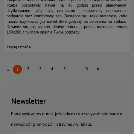
trzeba pozostawić nawet na 48 godzin przed planowanym
użytkowaniem, aby były użyteczne i zapewniały odpowiednie
podparcie oraz komfortowy sen. Dostępne są i takie materace, które
można użytkować już nawet dwie godziny po położeniu na stelażu.
Dowiedz się, jak wybrać idealny materac i poznaj ranking materacy
180x200 cm, które spełnią Twoje potrzeby.
czytaj całość »
2
3
4
5
13
»
«
1
...
Newsletter
Podaj swój adres e-mail, jeżeli chcesz otrzymywać informacje o
nowościach, promocjach i otrzymaj 7% rabatu.