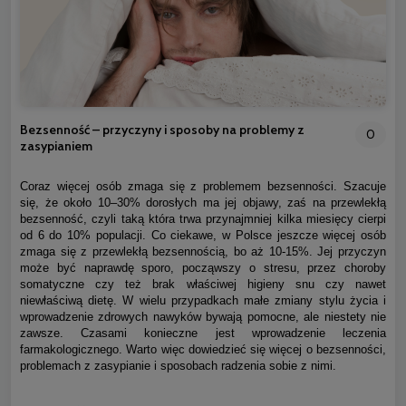
Bezsenność – przyczyny i sposoby na problemy z
0
zasypianiem
Coraz więcej osób zmaga się z problemem bezsenności. Szacuje
się, że około 10–30% dorosłych ma jej objawy, zaś na przewlekłą
bezsenność, czyli taką która trwa przynajmniej kilka miesięcy cierpi
od 6 do 10% populacji. Co ciekawe, w Polsce jeszcze więcej osób
zmaga się z przewlekłą bezsennością, bo aż 10-15%. Jej przyczyn
może być naprawdę sporo, począwszy o stresu, przez choroby
somatyczne czy też brak właściwej higieny snu czy nawet
niewłaściwą dietę. W wielu przypadkach małe zmiany stylu życia i
wprowadzenie zdrowych nawyków bywają pomocne, ale niestety nie
zawsze. Czasami konieczne jest wprowadzenie leczenia
farmakologicznego. Warto więc dowiedzieć się więcej o bezsenności,
problemach z zasypianie i sposobach radzenia sobie z nimi.