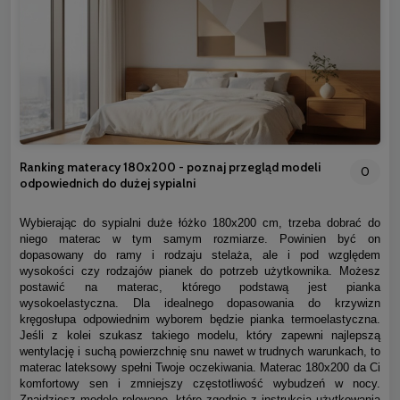
Ranking materacy 180x200 - poznaj przegląd modeli
0
odpowiednich do dużej sypialni
Wybierając do sypialni duże łóżko 180x200 cm, trzeba dobrać do
niego materac w tym samym rozmiarze. Powinien być on
dopasowany do ramy i rodzaju stelaża, ale i pod względem
wysokości czy rodzajów pianek do potrzeb użytkownika. Możesz
postawić na materac, którego podstawą jest pianka
wysokoelastyczna. Dla idealnego dopasowania do krzywizn
kręgosłupa odpowiednim wyborem będzie pianka termoelastyczna.
Jeśli z kolei szukasz takiego modelu, który zapewni najlepszą
wentylację i suchą powierzchnię snu nawet w trudnych warunkach, to
materac lateksowy spełni Twoje oczekiwania. Materac 180x200 da Ci
komfortowy sen i zmniejszy częstotliwość wybudzeń w nocy.
Znajdziesz modele rolowane, które zgodnie z instrukcją użytkowania