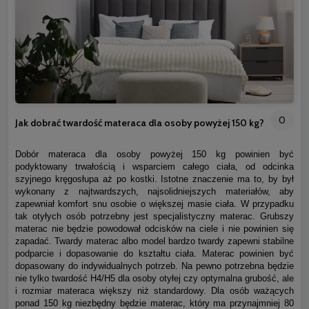
0
Jak dobrać twardość materaca dla osoby powyżej 150 kg?
Dobór materaca dla osoby powyżej 150 kg powinien być
podyktowany trwałością i wsparciem całego ciała, od odcinka
szyjnego kręgosłupa aż po kostki. Istotne znaczenie ma to, by był
wykonany z najtwardszych, najsolidniejszych materiałów, aby
zapewniał komfort snu osobie o większej masie ciała. W przypadku
tak otyłych osób potrzebny jest specjalistyczny materac. Grubszy
materac nie będzie powodował odcisków na ciele i nie powinien się
zapadać. Twardy materac albo model bardzo twardy zapewni stabilne
podparcie i dopasowanie do kształtu ciała. Materac powinien być
dopasowany do indywidualnych potrzeb. Na pewno potrzebna będzie
nie tylko twardość H4/H5 dla osoby otyłej czy optymalna grubość, ale
i rozmiar materaca większy niż standardowy. Dla osób ważących
ponad 150 kg niezbędny będzie materac, który ma przynajmniej 80