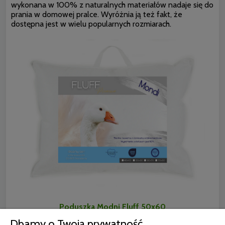
wykonana w 100% z naturalnych materiałów nadaje się do
prania w domowej pralce. Wyróżnia ją też fakt, że
dostępna jest w wielu popularnych rozmiarach.
Poduszka Modni Fluff 50x60
Dbamy o Twoją prywatność