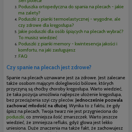
Sen poleca!
Poduszka ortopedyczna do spania na plecach - jakie
ma zalety?
Poduszki z pianki termoelastycznej - wygodne, ale
czy zdrowe dla kręgosłupa?
Jakie poduszki dla osób śpiących na plecach wybrać?
To musisz wiedzieć
Poduszki z pianki memory - kwintesencja jakości i
komfortu, na jaki zasługujesz
FAQ
Czy spanie na plecach jest zdrowe?
Spanie na plecach uznawane jest za zdrowe. Jest zalecane
także osobom mającym dolegliwości bólowe, których
przyczyną są choćby choroby kręgosłupa. Warto wiedzieć,
że taka pozycja umożliwia najlepsze ułożenie kręgosłupa,
bez przeciążenia szyi czy pleców.
Jednocześnie pozwala
zachować młodość na dłużej
. Wynika to z faktu, że gdy
śpisz na plecach, Twoja twarz nie jest przygnieciona do
poduszki
, co zmniejsza ilość zmarszczek.
Warto jeszcze
wiedzieć, że zmniejsza refluks, gdyż głowa jest lekko
uniesiona. Duże znaczenia ma także fakt, że zachowujesz