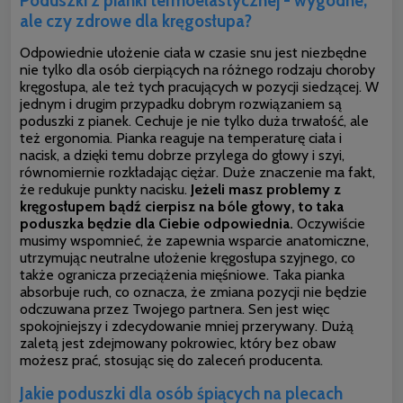
Poduszki z pianki termoelastycznej - wygodne,
ale czy zdrowe dla kręgosłupa?
Odpowiednie ułożenie ciała w czasie snu jest niezbędne
nie tylko dla osób cierpiących na różnego rodzaju choroby
kręgosłupa, ale też tych pracujących w pozycji siedzącej. W
jednym i drugim przypadku dobrym rozwiązaniem są
poduszki z pianek. Cechuje je nie tylko duża trwałość, ale
też ergonomia. Pianka reaguje na temperaturę ciała i
nacisk, a dzięki temu dobrze przylega do głowy i szyi,
równomiernie rozkładając ciężar. Duże znaczenie ma fakt,
że redukuje punkty nacisku.
Jeżeli masz problemy z
kręgosłupem bądź cierpisz na bóle głowy, to taka
poduszka będzie dla Ciebie odpowiednia.
Oczywiście
musimy wspomnieć, że zapewnia wsparcie anatomiczne,
utrzymując neutralne ułożenie kręgosłupa szyjnego, co
także ogranicza przeciążenia mięśniowe. Taka pianka
absorbuje ruch, co oznacza, że zmiana pozycji nie będzie
odczuwana przez
Twojego partnera. Sen jest więc
spokojniejszy i zdecydowanie mniej przerywany. Dużą
zaletą jest zdejmowany pokrowiec, który bez obaw
możesz prać, stosując się do zaleceń producenta.
Jakie poduszki dla osób śpiących na plecach