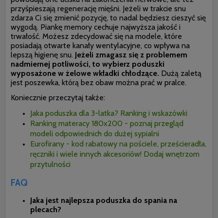
przyśpieszają regenerację mięśni. Jeżeli w trakcie snu
zdarza Ci się zmienić pozycję, to nadal będziesz cieszyć się
wygodą. Piankę memory cechuje najwyższa jakość i
trwałość. Możesz zdecydować się na modele, które
posiadają otwarte kanały wentylacyjne, co wpływa na
lepszą higienę snu.
Jeżeli zmagasz się z problemem
nadmiernej potliwości, to wybierz poduszki
wyposażone w żelowe wkładki chłodzące.
Dużą zaletą
jest poszewka, którą bez obaw można prać w pralce.
Koniecznie przeczytaj także:
Jaka poduszka dla 3-latka? Ranking i wskazówki
Ranking materacy 180x200 - poznaj przegląd
modeli odpowiednich do dużej sypialni
Eurofirany - kod rabatowy na pościele, prześcieradła,
ręczniki i wiele innych akcesoriów! Dodaj wnętrzom
przytulności
FAQ
Jaka jest najlepsza poduszka do spania na
plecach?