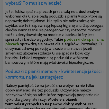
wybrać? To musisz wiedzieć
Jeżeli lubisz spać na plecach przez całą noc, doskonałym
wyborem dla Ciebie będą poduszki z pianki Visco, które są
naprawdę dobrej jakości. Nie tylko nie odkształcają się
szybko, ale też zapewniają lepszą higienę snu. Zapobiegają
choćby namnażaniu się patogenów czy roztoczy. Możesz
także zdecydować się na modele z lateksu, który jest
sprężysty i bardzo wygodny.
Takie
poduszki do spania na
plecach
sprawdzą się nawet dla alergików.
Pozwalają Ci
utrzymać
zdrową pozycję w czasie snu, nawet jeżeli
zmieniasz ułożenie i zdarza Ci się spać na boku czy
brzuchu. Lekkie i wygodne są poduszki z włóknem
bambusowym, które mają właściwości hipoalergiczne.
Poduszki z pianki memory - kwintesencja jakości i
komfortu, na jaki zasługujesz
Należy pamiętać, że na jakość snu wpływ na nie tylko
dobry materac, ale też poduszki. Oczywiście należy
zdecydować się na takie, które zapewniają podparcie nie
tylko dla głowy, ale i szyi.
Modele z pianek
termoelastycznych to na pewno dobry wybór.
Nie
powodują one ucisku na zakończenia nerwowe, ale też