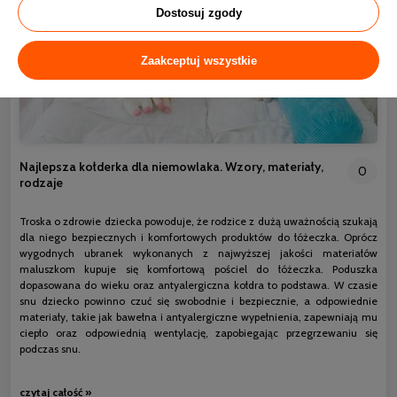
Dostosuj zgody
Zaakceptuj wszystkie
Najlepsza kołderka dla niemowlaka. Wzory, materiały,
0
rodzaje
Troska o zdrowie dziecka powoduje, że rodzice z dużą uważnością szukają
dla niego bezpiecznych i komfortowych produktów do łóżeczka. Oprócz
wygodnych ubranek wykonanych z najwyższej jakości materiałów
maluszkom kupuje się komfortową pościel do łóżeczka. Poduszka
dopasowana do wieku oraz antyalergiczna kołdra to podstawa. W czasie
snu dziecko powinno czuć się swobodnie i bezpiecznie, a odpowiednie
materiały, takie jak bawełna i antyalergiczne wypełnienia, zapewniają mu
ciepło oraz odpowiednią wentylację, zapobiegając przegrzewaniu się
podczas snu.
czytaj całość »