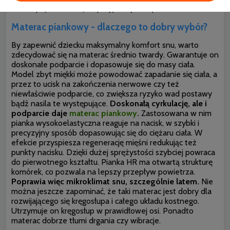
nawet pojawiania się nieprzyjemnych zapachów.
Materac piankowy - dlaczego to dobry wybór?
By zapewnić dziecku maksymalny komfort snu, warto
zdecydować się na materac średnio twardy. Gwarantuje on
doskonałe podparcie i dopasowuje się do masy ciała.
Model zbyt miękki może powodować zapadanie się ciała, a
przez to ucisk na zakończenia nerwowe czy też
niewłaściwie podparcie, co zwiększa ryzyko wad postawy
bądź nasila te występujące.
Doskonałą cyrkulację, ale i
podparcie daje
materac piankowy
.
Zastosowana w nim
pianka wysokoelastyczna reaguje na nacisk, w szybki i
precyzyjny sposób dopasowując się do ciężaru ciała. W
efekcie przyspiesza regenerację mięśni redukując też
punkty nacisku. Dzięki dużej sprężystości szybciej powraca
do pierwotnego kształtu. Pianka HR ma otwartą strukturę
komórek, co pozwala na lepszy przepływ powietrza.
Poprawia więc mikroklimat snu, szczególnie latem.
Nie
można jeszcze
zapominać, że taki materac jest dobry dla
rozwijającego się kręgosłupa i całego układu kostnego.
Utrzymuje on kręgosłup w prawidłowej osi. Ponadto
materac dobrze tłumi drgania czy wibracje.