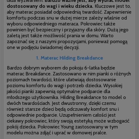
lada wyzwaniem.
Bardzo ważne jest, aby wybrać model
dostosowany do wagi i wieku dziecka.
Kluczowe jest to,
aby materac posiadał odpowiednią twardość. Zapewnienie
komfortu podczas snu w dużej mierze zależy właśnie od
wyboru odpowiedniego materaca. Pokrowiec także
powinien być bezpieczny i przyjazny dla skóry. Dużą jego
zaletą jest także możliwość prania w domu. Warto
zapoznać się z naszymi propozycjami, ponieważ pomogą
one w podjęciu świadomej decyzji.
1. Materac Hilding Breakdance
Bardzo dobrym wyborem do pokoju 6-latka będzie
materac Breakdance. Zastosowano w nim pianki o różnych
poziomach twardości, które ułatwiają dostosowanie
poziomu komfortu do wagi i potrzeb dziecka. Wysokiej
jakości pianki zapewnią optymalne podparcie dla
młodszego użytkownika. Hilding Breakdance to model o
dwóch twardościach. Jest dwustronny, dzięki czemu
również starsze dzieci będą odczuwały komfort snu i
odpowiednie podparcie. Uzupełnieniem całości jest
ciekawy pokrowiec, który swoją estetyką może wzbogacić
pokój dziecka. Pokrowiec Young zastosowany w tym
modelu można zdjąć i uprać w domowej pralce.