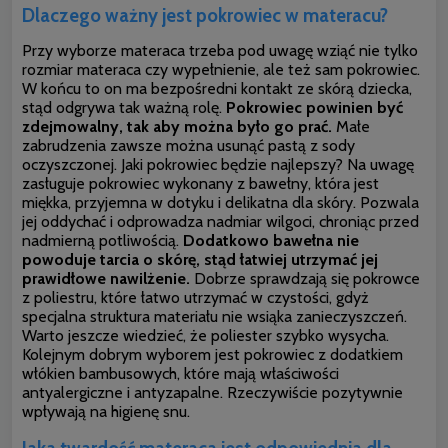
Dlaczego ważny jest pokrowiec w materacu?
Przy wyborze materaca trzeba pod uwagę wziąć nie tylko
rozmiar materaca czy wypełnienie, ale też sam pokrowiec.
W końcu to on ma bezpośredni kontakt ze skórą dziecka,
stąd odgrywa tak ważną rolę.
Pokrowiec powinien być
zdejmowalny, tak aby można było go prać.
Małe
zabrudzenia zawsze można usunąć pastą z sody
oczyszczonej. Jaki pokrowiec będzie najlepszy? Na uwagę
zasługuje pokrowiec wykonany z bawełny, która jest
miękka, przyjemna w dotyku i delikatna dla skóry. Pozwala
jej oddychać i odprowadza nadmiar wilgoci, chroniąc przed
nadmierną potliwością.
Dodatkowo bawełna nie
powoduje tarcia o skórę, stąd łatwiej utrzymać jej
prawidłowe nawilżenie.
Dobrze sprawdzają się pokrowce
z poliestru, które łatwo utrzymać w czystości, gdyż
specjalna struktura materiału nie wsiąka zanieczyszczeń.
Warto jeszcze wiedzieć, że poliester szybko
wysycha.
Kolejnym dobrym wyborem jest pokrowiec z dodatkiem
włókien bambusowych, które mają właściwości
antyalergiczne i antyzapalne. Rzeczywiście pozytywnie
wpływają na higienę snu.