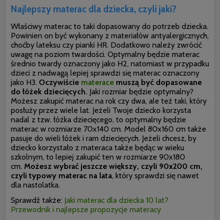
Najlepszy materac dla dziecka, czyli jaki?
Właściwy materac to taki dopasowany do potrzeb dziecka.
Powinien on być wykonany z materiałów antyalergicznych,
choćby lateksu czy pianki HR. Dodatkowo należy zwrócić
uwagę na poziom twardości. Optymalny będzie materac
średnio twardy oznaczony jako H2, natomiast w przypadku
dzieci z nadwagą lepiej sprawdzi się materac oznaczony
jako H3.
Oczywiście
materace
muszą być dopasowane
do łóżek dziecięcych.
Jaki rozmiar będzie optymalny?
Możesz zakupić materac na rok czy dwa, ale też taki, który
posłuży przez wiele lat. Jeżeli Twoje dziecko korzysta
nadal z tzw. łóżka dziecięcego, to optymalny będzie
materac w rozmiarze 70x140 cm. Model 80x160 cm także
pasuje do wieli łóżek i ram dziecięcych. Jeżeli chcesz, by
dziecko korzystało z materaca także będąc w wieku
szkolnym, to lepiej zakupić ten w rozmiarze 90x180
cm.
Możesz wybrać jeszcze większy, czyli 90x200 cm,
czyli typowy materac na lata
, który sprawdzi się nawet
dla nastolatka.
Sprawdź także:
Jaki materac dla dziecka 10 lat?
Przewodnik i najlepsze propozycje materacy