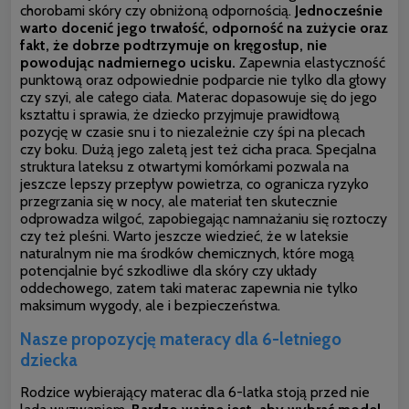
chorobami skóry czy obniżoną odpornością.
Jednocześnie
warto docenić jego trwałość, odporność na zużycie oraz
fakt, że dobrze podtrzymuje on kręgosłup, nie
powodując nadmiernego ucisku.
Zapewnia elastyczność
punktową oraz odpowiednie podparcie nie tylko dla głowy
czy szyi, ale całego ciała. Materac dopasowuje się do jego
kształtu i sprawia, że dziecko przyjmuje prawidłową
pozycję w czasie snu i to niezależnie czy śpi na plecach
czy boku. Dużą jego zaletą jest też cicha praca. Specjalna
struktura lateksu z otwartymi komórkami pozwala na
jeszcze lepszy przepływ powietrza, co ogranicza ryzyko
przegrzania się w nocy, ale materiał ten skutecznie
odprowadza wilgoć, zapobiegając namnażaniu się roztoczy
czy też pleśni. Warto jeszcze wiedzieć, że w lateksie
naturalnym
nie ma środków chemicznych, które mogą
potencjalnie być szkodliwe dla skóry czy układy
oddechowego, zatem taki materac zapewnia nie tylko
maksimum wygody, ale i bezpieczeństwa.
Nasze propozycję materacy dla 6-letniego
dziecka
Rodzice wybierający materac dla 6-latka stoją przed nie