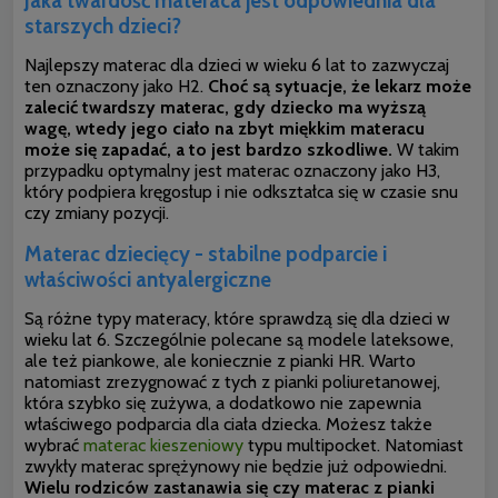
Jaka twardość materaca jest odpowiednia dla
starszych dzieci?
Najlepszy materac dla dzieci w wieku 6 lat to zazwyczaj
ten oznaczony jako H2.
Choć są sytuacje, że lekarz może
zalecić twardszy materac, gdy dziecko ma wyższą
wagę, wtedy jego ciało na zbyt miękkim materacu
może się zapadać, a to jest bardzo szkodliwe.
W takim
przypadku optymalny jest materac oznaczony jako H3,
który podpiera kręgosłup i nie odkształca się w czasie snu
czy zmiany pozycji.
Materac dziecięcy - stabilne podparcie i
właściwości antyalergiczne
Są różne typy materacy, które sprawdzą się dla dzieci w
wieku lat 6. Szczególnie polecane są modele lateksowe,
ale też piankowe, ale koniecznie z pianki HR. Warto
natomiast zrezygnować z tych z pianki poliuretanowej,
która szybko się zużywa, a dodatkowo nie zapewnia
właściwego podparcia dla ciała dziecka. Możesz także
wybrać
materac kieszeniowy
typu multipocket. Natomiast
zwykły materac sprężynowy nie będzie już odpowiedni.
Wielu rodziców zastanawia się czy materac z pianki