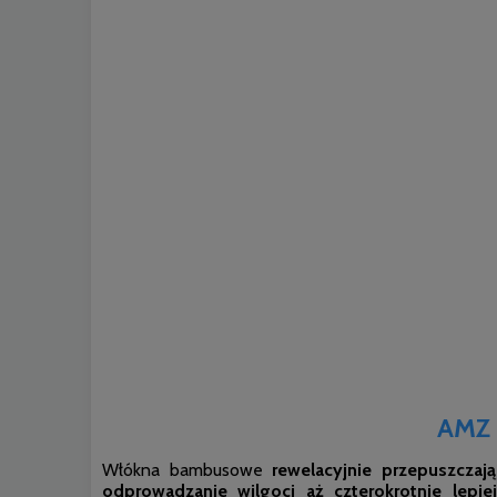
AMZ 
Włókna bambusowe
rewelacyjnie przepuszczaj
odprowadzanie wilgoci aż czterokrotnie lepie