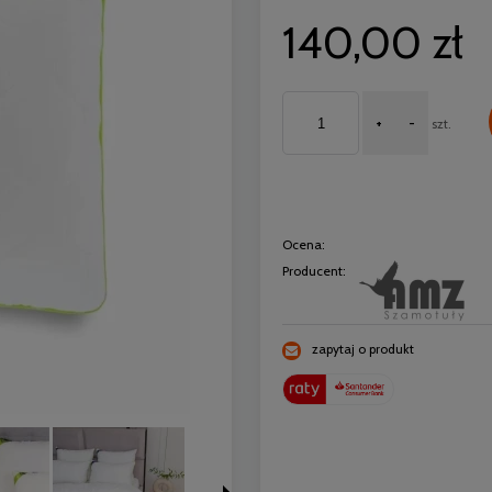
140,00 zł
+
-
szt.
Ocena:
Producent:
zapytaj o produkt