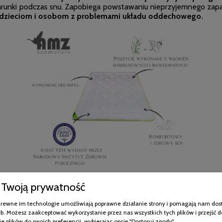
runki podczas snu. Zapobiega powstawaniu nieprzyjemnego zap
, dzieciom i osobom z problemami układu oddechowego.
Twoją prywatność
MZ Bamboo poduszka pikowana - właściwoś
pokrewne im technologie umożliwiają poprawne działanie strony i pomagają nam dos
ra jest delikatna
i przyjemna dla skóry. Kołdra została
wypełn
b. Możesz zaakceptować wykorzystanie przez nas wszystkich tych plików i przejść d
dealnie
dopasowuje się do temperatury otoczenia
, w lecie chło
e plików do swoich preferencji, wybierając opcję "Dostosuj zgody".