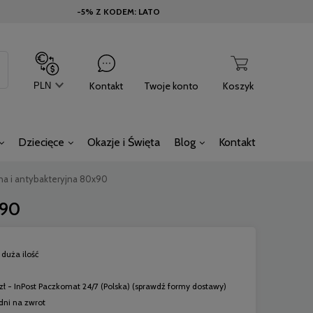
-5% Z KODEM: LATO
Kontakt
Twoje konto
Koszyk
Dziecięce
Okazje i Święta
Blog
Kontakt
a i antybakteryjna 80x90
x90
duża ilość
zł
- InPost Paczkomat 24/7
(Polska)
(sprawdź formy dostawy)
dni na zwrot