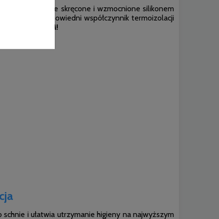
łókna są spiralnie skręcone i wzmocnione silikonem
dra posiada odpowiedni współczynnik termoizolacji
NA Z ZAMKIEM!
cja
o schnie i ułatwia utrzymanie higieny na najwyższym