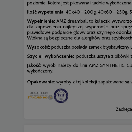
poziomie. Kołdra jest pikowana i ładnie wykończon
Ilość wypełnienia:
40x40 - 200g, 40x60 - 250g, 5
Wypełnienie:
AMZ dreamball to kuleczki wytworzon
dla zapewnienia najlepszej wyporności oraz sprę
prawidłowe podparcie głowy oraz szyjnego odcinka 
Włókna są bezpieczne dla alergików oraz szybkoschn
Wysokość:
poduszka posiada zamek błyskawiczny um
Szycie i wykończenie:
poduszka uszyta z pikówki tr
Jakość:
wyrób należy do linii AMZ SYNTHETIC Classi
wykończony.
Opakowanie:
wyroby z tej kolekcji zapakowane są
Zachęca