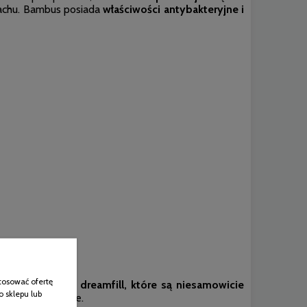
achu. Bambus posiada
właściwości antybakteryjne i
ci
tosować ofertę
iona włóknami dreamfill, które są niesamowicie
o sklepu lub
dzi w zimie grzeje.