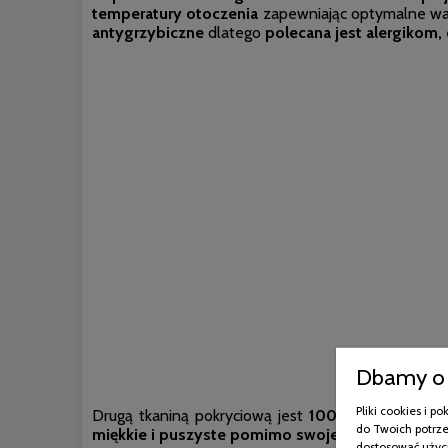
temperatury otoczenia
zapewniając optymalne wa
antygrzybiczne
dlatego
polecana jest alergikom
Dbamy o 
A
Pliki cookies i 
Drugą tkaniną pokryciową jest
100 % bawełna, któ
do Twoich potrze
miękkie i puszyste pomimo swojej niskiej wagi.
I
dostosować użyci