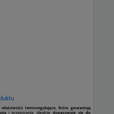
duktu
a
właściwości termoregulujące, które gwarantują
nia
i przepocenia, idealnie
dopasowuje się do