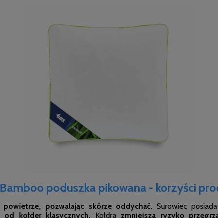
Bamboo poduszka pikowana - korzyści pro
ą powietrze, pozwalając skórze oddychać.
Surowiec posiad
j od kołder klasycznych.
Kołdra
zmniejsza ryzyko przegrza