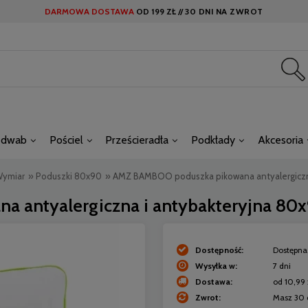
DARMOWA DOSTAWA
OD
199 ZŁ //
30 DNI NA ZWROT
edwab
Pościel
Prześcieradła
Podkłady
Akcesoria
Wymiar
»
Poduszki 80x90
»
AMZ BAMBOO poduszka pikowana antyalergiczn
 antyalergiczna i antybakteryjna 80
Dostępność:
Dostępna 
Wysyłka w:
7 dni
Dostawa:
od 10,99 
Zwrot:
Masz 30 