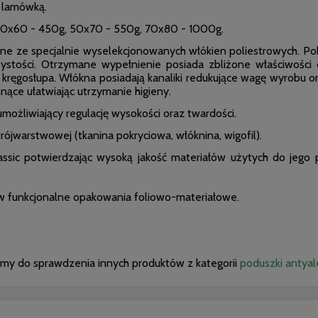
a lamówką.
0x60 - 450g, 50x70 - 550g, 70x80 - 1000g.
e ze specjalnie wyselekcjonowanych włókien poliestrowych. Pokr
żystości. Otrzymane wypełnienie posiada zbliżone właściwości
kręgosłupa. Włókna posiadają kanaliki redukujące wagę wyrobu or
ące ułatwiając utrzymanie higieny.
ożliwiający regulację wysokości oraz twardości.
ójwarstwowej (tkanina pokryciowa, włóknina, wigofil).
c potwierdzając wysoką jakość materiałów użytych do jego prod
 w funkcjonalne opakowania foliowo-materiałowe.
my do sprawdzenia innych produktów z kategorii
poduszki antyal