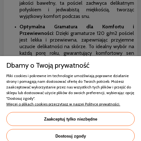
jakości bawełny, ta pościel zachwyca delikatnym
połyskiem i jedwabistą miękkością, tworząc
wyjątkowy komfort podczas snu.
Optymalna Gramatura dla Komfortu i
Przewiewności
: Dzięki gramaturze 120 g/m2 pościel
jest lekka i przewiewna, zapewniając przyjemne
uczucie delikatności na skórze. To idealny wybór na
każdą porę roku, gwarantujący komfortowy sen
niezależnie od warunków pogodowych.
Dbamy o Twoją prywatność
Dobra Cykulacja Powietrza
: Splot satynowy
Pliki cookies i pokrewne im technologie umożliwiają poprawne działanie
pozwala na swobodną cyrkulację powietrza, co
strony i pomagają nam dostosować ofertę do Twoich potrzeb. Możesz
zapewnia uczucie świeżości i komfortu podczas snu.
zaakceptować wykorzystanie przez nas wszystkich tych plików i przejść do
Nie ma nic bardziej przyjemnego niż otulenie się
sklepu lub dostosować użycie plików do swoich preferencji, wybierając opcję
lekką i przewiewną pościelą, która zapewnia
"Dostosuj zgody".
odpowiednią wentylację i chłodzenie ciała.
Więcej o plikach cookies przeczytasz w naszej Polityce prywatności.
Doskonałe Wchłanianie Wilgoci
: Bawełna, z której
Zaakceptuj tylko niezbędne
wykonana jest ta pościel, doskonale wchłania wilgoć,
zapewniając uczucie suchości i świeżości podczas
snu. To idealne rozwiązanie dla osób, które cenią
Dostosuj zgody
sobie komfort i higienę podczas wypoczynku.