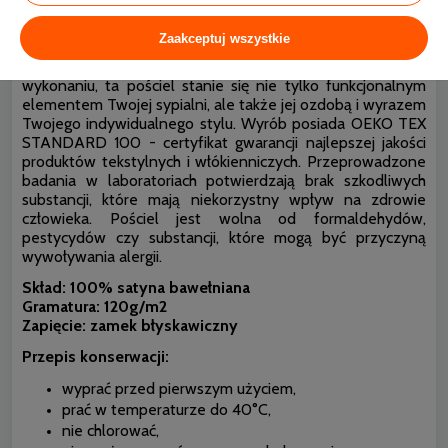
Darymex Pościel Satyna Bawełniana Cizgili Exclusive to
Zaakceptuj wszystkie
nie tylko pościel, to także gwarancja luksusu, elegancji i
trwałości. Dzięki wysokiej jakości materiałom i starannemu
wykonaniu, ta pościel stanie się nie tylko funkcjonalnym
elementem Twojej sypialni, ale także jej ozdobą i wyrazem
Twojego indywidualnego stylu. Wyrób posiada OEKO TEX
STANDARD 100 - certyfikat gwarancji najlepszej jakości
produktów tekstylnych i włókienniczych. Przeprowadzone
badania w laboratoriach potwierdzają brak szkodliwych
substancji, które mają niekorzystny wpływ na zdrowie
człowieka. Pościel jest wolna od formaldehydów,
pestycydów czy substancji, które mogą być przyczyną
wywoływania alergii.
Skład: 100% satyna bawełniana
Gramatura: 120g/m2
Zapięcie: zamek błyskawiczny
Przepis konserwacji:
wyprać przed pierwszym użyciem,
prać w temperaturze do 40°C,
nie chlorować,