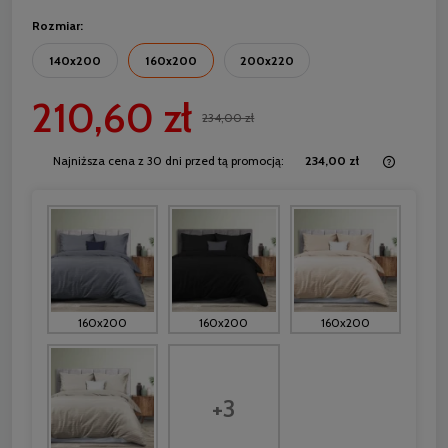
Rozmiar:
140x200
160x200
200x220
210,60 zł
234,00 zł
Najniższa cena z 30 dni przed tą promocją:
234,00 zł
Jeżeli 
30 dni,
momentu
sprzed
160x200
160x200
160x200
+3