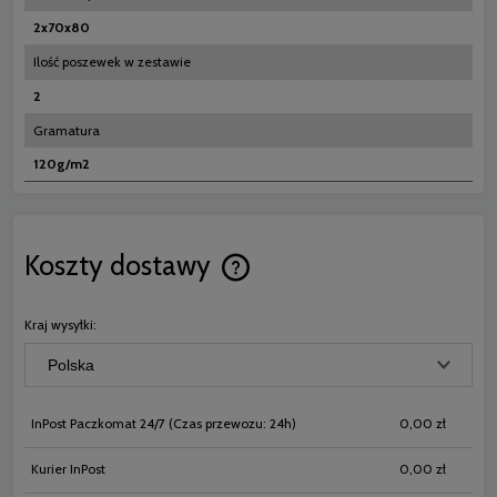
2x70x80
Ilość poszewek w zestawie
2
Gramatura
120g/m2
Koszty dostawy
Cena nie zawiera ewentualnych koszt
płatności
Kraj wysyłki:
InPost Paczkomat 24/7
(Czas przewozu: 24h)
0,00 zł
Kurier InPost
0,00 zł