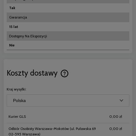
Tak
Gwarancja
15 lat
Dostępny Na Ekspozycji
Nie
Koszty dostawy
Cena nie zawiera ewentualnych koszt
płatności
Kraj wysyłki:
Kurier GLS
0,00 zł
Odbiór Osobisty Warszawa-Mokotów
(ul. Puławska 69
0,00 zł
02-595 Warszawa)