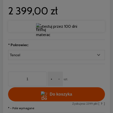
2 399,00 zł
testuj przez 100 dni
*
Pokrowiec:
+
-
szt.
Do koszyka
Zyskujesz
2399
pkt [
?
]
*
- Pole wymagane