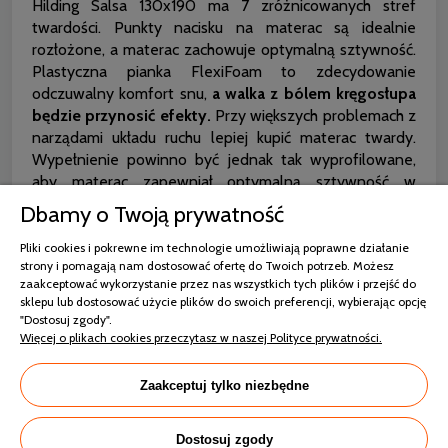
Hilding Salsa 130x190 ma 7 zróżnicowanych stref
twardości. Punkty nacisku na materac są idealnie
rozłożone, a materac zachowuje optymalną sztywność.
Plastyczna pianka FlexiFoam to zdecydowanie
odczuwalny komfort snu,
a walka z bólem kręgosłupa
będzie przynosić efekty.
Przy większych problemach z
narządami układu ruchu lepiej kupić materac twardy.
Wypełnienie powinno być jednak tak wyprofilowane,
aby materac zapewniał optymalną sztywność w
każdym miejscu nacisku.
Dbamy o Twoją prywatność
Odpowiedni poziom
Pliki cookies i pokrewne im technologie umożliwiają poprawne działanie
strony i pomagają nam dostosować ofertę do Twoich potrzeb. Możesz
wilgotności materaca
zaakceptować wykorzystanie przez nas wszystkich tych plików i przejść do
sklepu lub dostosować użycie plików do swoich preferencji, wybierając opcję
"Dostosuj zgody".
Więcej o plikach cookies przeczytasz w naszej Polityce prywatności.
Zdrowy sen jest możliwy tylko wtedy,
kiedy
zachowany jest komfort termiczny.
Materac Salsa
Zaakceptuj tylko niezbędne
Hilding 130x190 piankowy jest wyjątkowo czuły dla
skóry śpiącej osoby. Uzyskał status wyrobu
medycznego, dlatego jakość odpoczynku jest na
Dostosuj zgody