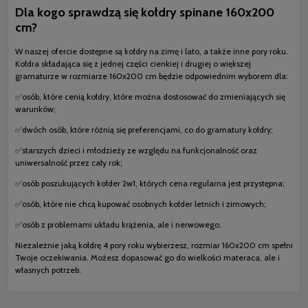
Dla kogo sprawdzą się kołdry spinane 160x200
cm?
W naszej ofercie dostępne są kołdry na zimę i lato, a także inne pory roku.
Kołdra składająca się z jednej części cienkiej i drugiej o większej
gramaturze w rozmiarze 160x200 cm będzie odpowiednim wyborem dla:
✅osób, które cenią kołdry, które można dostosować do zmieniających się
warunków;
✅dwóch osób, które różnią się preferencjami, co do gramatury kołdry;
✅starszych dzieci i młodzieży ze względu na funkcjonalność oraz
uniwersalność przez cały rok;
✅osób poszukujących kołder 2w1, których cena regularna jest przystępna;
✅osób, które nie chcą kupować osobnych kołder letnich i zimowych;
✅osób z problemami układu krążenia, ale i nerwowego.
Niezależnie jaką kołdrę 4 pory roku wybierzesz, rozmiar 160x200 cm spełni
Twoje oczekiwania. Możesz dopasować go do wielkości materaca, ale i
własnych potrzeb.