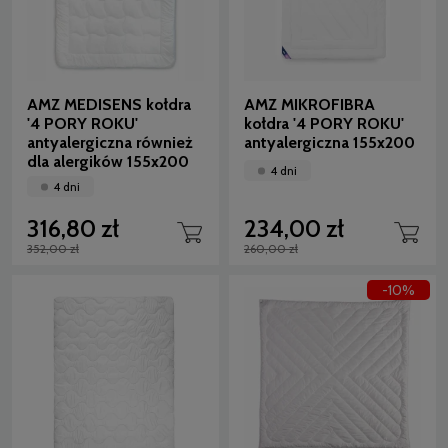
AMZ MEDISENS kołdra
AMZ MIKROFIBRA
'4 PORY ROKU'
kołdra '4 PORY ROKU'
antyalergiczna również
antyalergiczna 155x200
dla alergików 155x200
4 dni
4 dni
316,80 zł
234,00 zł
352,00 zł
260,00 zł
-10%