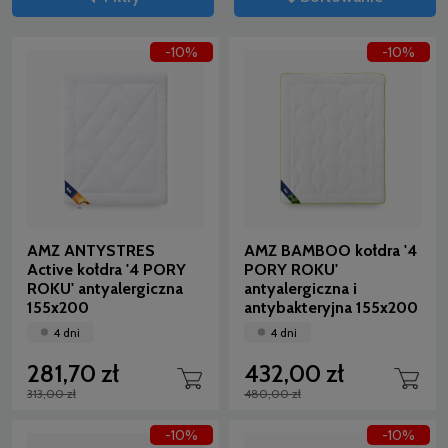
-10%
-10%
AMZ ANTYSTRES
AMZ BAMBOO kołdra '4
Active kołdra '4 PORY
PORY ROKU'
ROKU' antyalergiczna
antyalergiczna i
155x200
antybakteryjna 155x200
4 dni
4 dni
281,70 zł
432,00 zł
313,00 zł
480,00 zł
-10%
-10%