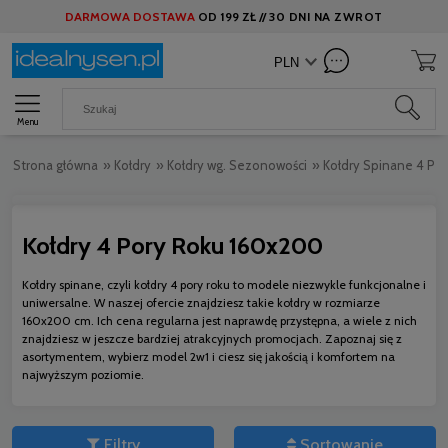
DARMOWA DOSTAWA
OD
199 ZŁ //
30 DNI NA ZWROT
Menu
Strona główna
»
Kołdry
»
Kołdry wg. Sezonowości
»
Kołdry Spinane 4 Po
Kołdry 4 Pory Roku 160x200
Kołdry spinane, czyli kołdry 4 pory roku to modele niezwykle funkcjonalne i
uniwersalne. W naszej ofercie znajdziesz takie kołdry w rozmiarze
160x200 cm. Ich cena regularna jest naprawdę przystępna, a wiele z nich
znajdziesz w jeszcze bardziej atrakcyjnych promocjach. Zapoznaj się z
asortymentem, wybierz model 2w1 i ciesz się jakością i komfortem na
najwyższym poziomie.
Filtry
Sortowanie