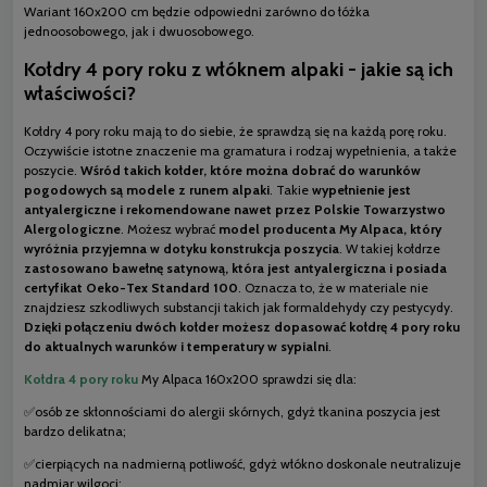
Wariant 160x200 cm będzie odpowiedni zarówno do łóżka
jednoosobowego, jak i dwuosobowego.
Kołdry 4 pory roku z włóknem alpaki - jakie są ich
właściwości?
Kołdry 4 pory roku mają to do siebie, że sprawdzą się na każdą porę roku.
Oczywiście istotne znaczenie ma gramatura i rodzaj wypełnienia, a także
poszycie.
Wśród takich kołder, które można dobrać do warunków
pogodowych są modele z runem alpaki
. Takie
wypełnienie jest
antyalergiczne i rekomendowane nawet przez Polskie Towarzystwo
Alergologiczne
. Możesz wybrać
model producenta My Alpaca, który
wyróżnia przyjemna w dotyku konstrukcja poszycia
. W takiej kołdrze
zastosowano bawełnę satynową, która jest antyalergiczna i posiada
certyfikat Oeko-Tex Standard 100
. Oznacza to, że w materiale nie
znajdziesz szkodliwych substancji takich jak formaldehydy czy pestycydy.
Dzięki połączeniu dwóch kołder możesz dopasować kołdrę 4 pory roku
do aktualnych warunków i temperatury w sypialni
.
Kołdra 4 pory roku
My Alpaca 160x200 sprawdzi się dla:
✅osób ze skłonnościami do alergii skórnych, gdyż tkanina poszycia jest
bardzo delikatna;
✅cierpiących na nadmierną potliwość, gdyż włókno doskonale neutralizuje
nadmiar wilgoci;