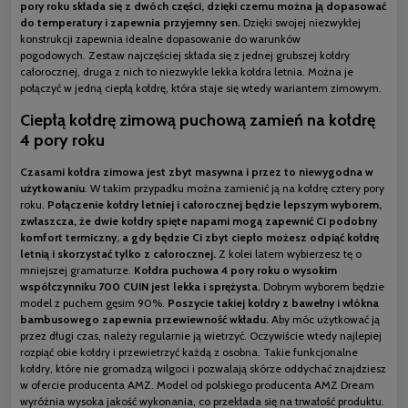
pory roku składa się z dwóch części, dzięki czemu można ją dopasować
do temperatury i zapewnia przyjemny sen.
Dzięki swojej niezwykłej
konstrukcji zapewnia idealne dopasowanie do warunków
pogodowych. Zestaw najczęściej składa się z jednej grubszej kołdry
całorocznej, druga z nich to niezwykle lekka kołdra letnia. Można je
połączyć w jedną ciepłą kołdrę, która staje się wtedy wariantem zimowym.
Ciepłą kołdrę zimową puchową zamień na kołdrę
4 pory roku
Czasami kołdra zimowa jest zbyt masywna i przez to niewygodna w
użytkowaniu
. W takim przypadku można zamienić ją na kołdrę cztery pory
roku.
Połączenie kołdry letniej i całorocznej będzie lepszym wyborem,
zwłaszcza, że dwie kołdry spięte napami mogą zapewnić Ci podobny
komfort termiczny, a gdy będzie Ci zbyt ciepło możesz odpiąć kołdrę
letnią i skorzystać tylko z całorocznej.
Z kolei latem wybierzesz tę o
mniejszej gramaturze.
Kołdra puchowa 4 pory roku o wysokim
współczynniku 700 CUIN jest lekka i sprężysta.
Dobrym wyborem będzie
model z puchem gęsim 90%.
Poszycie takiej kołdry z bawełny i włókna
bambusowego zapewnia przewiewność wkładu.
Aby móc użytkować ją
przez długi czas, należy regularnie ją wietrzyć. Oczywiście wtedy najlepiej
rozpiąć obie kołdry i przewietrzyć każdą z osobna. Takie funkcjonalne
kołdry, które nie gromadzą wilgoci i pozwalają skórze oddychać znajdziesz
w ofercie producenta AMZ. Model od polskiego producenta AMZ Dream
wyróżnia wysoka jakość wykonania, co przekłada się na trwałość produktu.