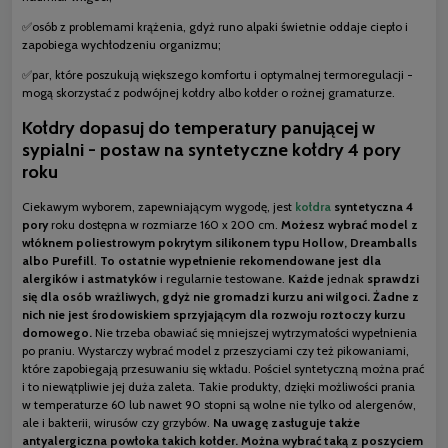
✅osób z problemami krążenia, gdyż runo alpaki świetnie oddaje ciepło i
zapobiega wychłodzeniu organizmu;
✅par, które poszukują większego komfortu i optymalnej termoregulacji -
mogą skorzystać z podwójnej kołdry albo kołder o rożnej gramaturze.
Kołdry dopasuj do temperatury panującej w
sypialni - postaw na syntetyczne kołdry 4 pory
roku
Ciekawym wyborem, zapewniającym wygodę, jest
kołdra
syntetyczna 4
pory
roku dostępna w rozmiarze 160 x 200 cm.
Możesz wybrać model z
włóknem poliestrowym pokrytym silikonem typu Hollow, Dreamballs
albo Purefill
.
To ostatnie wypełnienie rekomendowane jest dla
alergików
i astmatyków
i regularnie testowane.
Każde
jednak
sprawdzi
się dla osób wrażliwych, gdyż nie gromadzi kurzu ani wilgoci. Żadne z
nich nie jest środowiskiem sprzyjającym dla rozwoju roztoczy kurzu
domowego.
Nie trzeba obawiać się mniejszej wytrzymałości wypełnienia
po praniu. Wystarczy wybrać model z przeszyciami czy też pikowaniami,
które zapobiegają przesuwaniu się wkładu. Pościel syntetyczną można prać
i to niewątpliwie jej duża zaleta. Takie produkty, dzięki możliwości prania
w temperaturze 60 lub nawet 90 stopni są wolne nie tylko od alergenów,
ale i bakterii, wirusów czy grzybów.
Na uwagę zasługuje także
antyalergiczna powłoka takich kołder. Można wybrać taką z poszyciem