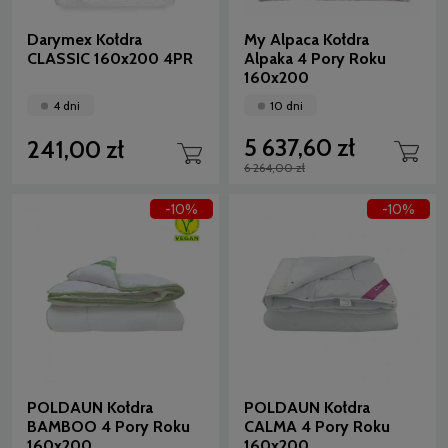
Darymex Kołdra
My Alpaca Kołdra
CLASSIC 160x200 4PR
Alpaka 4 Pory Roku
160x200
4 dni
10 dni
5 637,60 zł
241,00 zł
6 264,00 zł
-10%
-10%
POLDAUN Kołdra
POLDAUN Kołdra
BAMBOO 4 Pory Roku
CALMA 4 Pory Roku
160x200
160x200