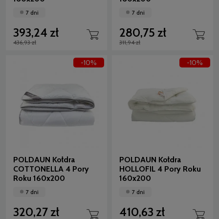
7 dni
7 dni
393,24 zł
280,75 zł
436,93 zł
311,94 zł
-10%
-10%
POLDAUN Kołdra
POLDAUN Kołdra
COTTONELLA 4 Pory
HOLLOFIL 4 Pory Roku
Roku 160x200
160x200
7 dni
7 dni
320,27 zł
410,63 zł