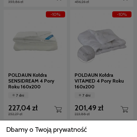
355,86 zł
456,26 zł
-10%
-10%
POLDAUN Kołdra
POLDAUN Kołdra
SENSIDREAM 4 Pory
VITAMED 4 Pory Roku
Roku 160x200
160x200
7 dni
7 dni
227,04 zł
201,49 zł
252,27 zł
223,88 zł
-10%
Dbamy o Twoją prywatność