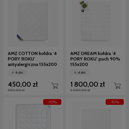
AMZ COTTON kołdra '4
AMZ DREAM kołdra '4
PORY ROKU'
PORY ROKU' puch 90%
antyalergiczna 155x200
155x200
4 dni
4 dni
450,00 zł
1 800,00 zł
500,00 zł
2 000,00 zł
-10%
-10%