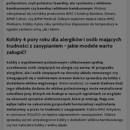
pollycotton, czyli poliestru i bawełny, ale i poliestru z włóknem
bambusowym czy bawełną i włóknem bambusowym.
Możesz
zdecydować się na kołdry producenta AMZ z kolekcji Bamboo, Dream,
AMW Cotton, czy AMW Medical. Dobrym wyborem będzie także AMZ
Medisens. Kołdry 4 pory roku syntetyczne dopasujesz do temperatury w
sypialni zarówno zimą, jak i latem.
Kołdry 4 pory roku dla alergików i osób mających
trudności z zasypianiem - jakie modele warto
zakupić?
Kołdry z wypełnieniem poliestrowym i silikonowym spełnią
oczekiwania osób cierpiących na alergię czy astmę. W przypadku
alergików, ale i osób cierpiących na choroby układu nerwowego czy
zmagających się z nadmiernym stresem dobrze sprawdzą się kołdry z
dodatkiem włókna węglowego.
Warto wiedzieć, że
nawet śladowa ilość
tego składnika dodana do włókna poliestrowego może neutralizować
szkodliwe jony, których nie brakuje w naszych sypialniach ze względu
na obecność sprzętów elektronicznych, które je emitują
.
Mają one
wpływ także na zaburzenia gospodarki hormonalnej i wydzielania
melatoniny, a przez to trudności z zasypianiem
. Kołdra AMZ Antystres
w rozmiarze 155x200 cm będzie odpowiednim rozwiązaniem. Dobrze
sprawdzą się też antyalergiczne kołdry z dodatkiem włókna bambusowego
czy też naturalne kołdry z wełną alpaki.