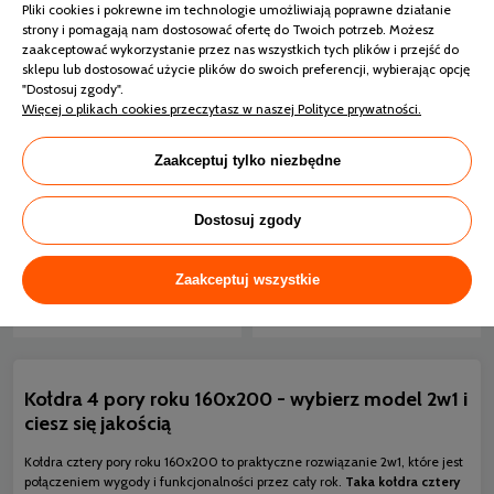
Pliki cookies i pokrewne im technologie umożliwiają poprawne działanie
strony i pomagają nam dostosować ofertę do Twoich potrzeb. Możesz
zaakceptować wykorzystanie przez nas wszystkich tych plików i przejść do
sklepu lub dostosować użycie plików do swoich preferencji, wybierając opcję
"Dostosuj zgody".
Więcej o plikach cookies przeczytasz w naszej Polityce prywatności.
INTER WIDEX Kołdra
Zaakceptuj tylko niezbędne
CLASSIC 4 Pory Roku
AMW Kołdra MEDICAL®
Kremowa 155x200
4 Pory Roku 160/200
700+930g
Dostosuj zgody
600g+900g
5 dni
48 godzin
Zaakceptuj wszystkie
359,10 zł
263,50 zł
399,00 zł
Kołdra 4 pory roku 160x200 - wybierz model 2w1 i
ciesz się jakością
Kołdra cztery pory roku 160x200 to praktyczne rozwiązanie 2w1, które jest
połączeniem wygody i funkcjonalności przez cały rok.
Taka kołdra cztery