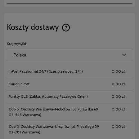
Koszty dostawy
Cena nie zawiera ewentualnych koszt
płatności
Kraj wysyłki:
InPost Paczkomat 24/7
(Czas przewozu: 24h)
0,00 zł
Kurier InPost
0,00 zł
Punkty GLS
(Żabka, Automaty Paczkowe Orlen)
0,00 zł
Odbiór Osobisty Warszawa-Mokotów
(ul. Puławska 69
0,00 zł
02-595 Warszawa)
Odbiór Osobisty Warszawa-Ursynów
(ul. Pileckiego 59
0,00 zł
02-781 Warszawa)