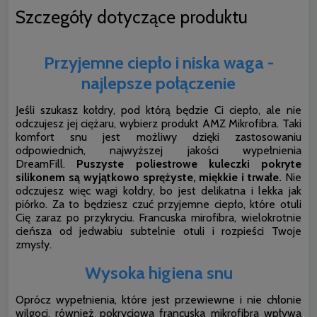
Szczegóły dotyczące produktu
Przyjemne ciepło i niska waga -
najlepsze połączenie
Jeśli szukasz kołdry, pod którą będzie Ci ciepło, ale nie
odczujesz jej ciężaru, wybierz produkt AMZ Mikrofibra. Taki
komfort snu jest możliwy dzięki zastosowaniu
odpowiednich, najwyższej jakości wypełnienia
DreamFill.
Puszyste poliestrowe kuleczki pokryte
silikonem są wyjątkowo sprężyste, miękkie i trwałe.
Nie
odczujesz więc wagi kołdry, bo jest delikatna i lekka jak
piórko. Za to będziesz czuć przyjemne ciepło, które otuli
Cię zaraz po przykryciu. Francuska mirofibra, wielokrotnie
cieńsza od jedwabiu subtelnie otuli i rozpieści Twoje
zmysły.
Wysoka higiena snu
Oprócz wypełnienia, które jest przewiewne i nie chłonie
wilgoci, również pokryciowa francuska mikrofibra wpływa