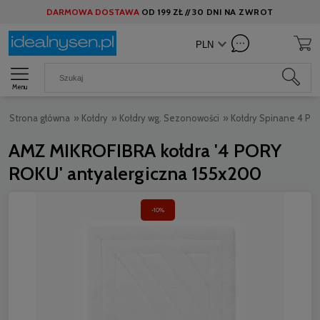
DARMOWA DOSTAWA
OD
199 ZŁ //
30 DNI NA ZWROT
Menu
Strona główna
»
Kołdry
»
Kołdry wg. Sezonowości
»
Kołdry Spinane 4 Po
AMZ MIKROFIBRA kołdra '4 PORY
ROKU' antyalergiczna 155x200
-10%