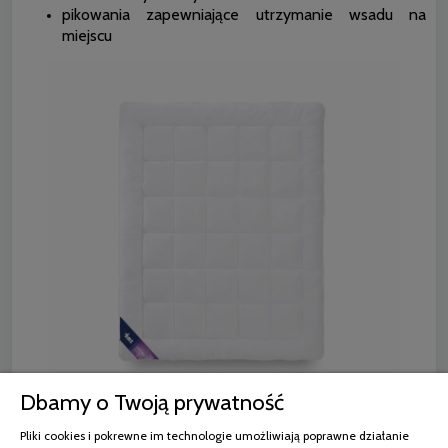
pikowania zapewniające utrzymanie wsadu na
miejscu
Dbamy o Twoją prywatność
AMZ MIKROFIBRA kołdra
Pliki cookies i pokrewne im technologie umożliwiają poprawne działanie