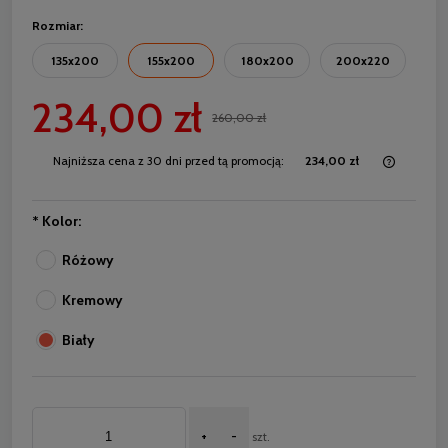
Rozmiar:
135x200
155x200
180x200
200x220
234,00 zł
260,00 zł
Najniższa cena z 30 dni przed tą promocją:
234,00 zł
Jeżeli 
30 dni,
momentu
*
Kolor:
sprzed
Różowy
Kremowy
Biały
+
-
szt.