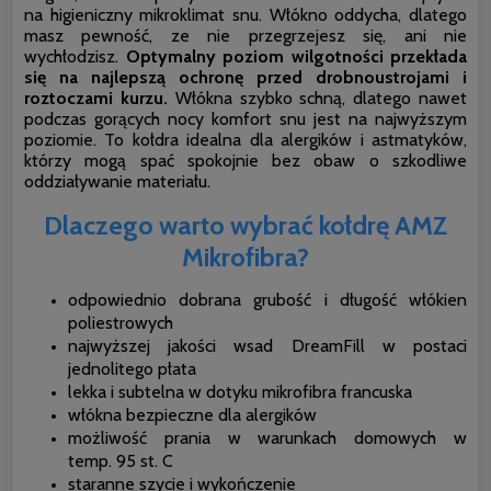
na higieniczny mikroklimat snu. Włókno oddycha, dlatego
masz pewność, ze nie przegrzejesz się, ani nie
wychłodzisz.
Optymalny poziom wilgotności przekłada
się na najlepszą ochronę przed drobnoustrojami i
roztoczami kurzu.
Włókna szybko schną, dlatego nawet
podczas gorących nocy komfort snu jest na najwyższym
poziomie. To kołdra idealna dla alergików i astmatyków,
którzy mogą spać spokojnie bez obaw o szkodliwe
oddziaływanie materiału.
Dlaczego warto wybrać kołdrę AMZ
Mikrofibra?
odpowiednio dobrana grubość i długość włókien
poliestrowych
najwyższej jakości wsad DreamFill w postaci
jednolitego płata
lekka i subtelna w dotyku mikrofibra francuska
włókna bezpieczne dla alergików
możliwość prania w warunkach domowych w
temp. 95 st. C
staranne szycie i wykończenie