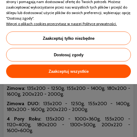
strony i pomagają nam dostosować ofertę do Twoich potrzeb. Możesz
- specyfikacja
zaakceptować wykorzystanie przez nas wszystkich tych plików i przejść do
sklepu lub dostosować użycie plików do swoich preferencji, wybierając opcję
Tkanina pokryciowa:
mikrofibra francuska, 100%
"Dostosuj zgody".
poliester.
Więcej o plikach cookies przeczytasz w naszej Polityce prywatności.
Ilość wypełnienia:
Zaakceptuj tylko niezbędne
Letnia:
135x200 - 550g, 155x200 - 600g, 180x200 -
700g, 200x220 - 900g.
Dostosuj zgody
Wiosenna:
135x200 - 700g, 155x200 - 800g, 180x200 -
900g, 200x220 - 1100g.
Zaakceptuj wszystkie
Całoroczna:
135x200 - 1000g, 155x200 - 1120g, 180x200
- 1300g, 200x220 - 1600g.
Zimowa:
135x200 - 1250g, 155x200 - 1400g, 180x200 -
1600g, 200x220 - 2000g.
Zimowa DUO:
135x200 - 1250g, 155x200 - 1400g,
180x200 - 1600g, 200x220 - 2000g.
4 Pory Roku:
135x200 - 1000+360g, 155x200 -
1120+400g, 180x200 - 1300+500g, 200x220 -
1600+600g.