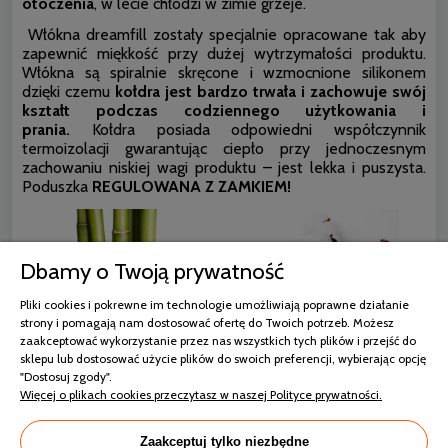
otoczenia
, w lecie chłodzi w zimie grzeje.
Włókna dreamfill zostały specjalnie opracowane tak aby
zapewnić miękkość przy dużej wytrzymałości produktu.
Włókna są spiralnie skręcone i wzmocnione silikonem
dzięki czemu
kołdra jest bardzo trwała i zachowuje swój
kształt podczas codziennego użytkowania i
prania.
Kołdra posiada odpowiedni współczynnik
termoizolacji gwarantując ciepło przy jednoczesnym
zachowaniu niskiej wagi produktu – jest lekka i puszysta.
Poduszka
REGULOWANA Z ZAMKIEM!
Dbamy o Twoją prywatność
Pliki cookies i pokrewne im technologie umożliwiają poprawne działanie
strony i pomagają nam dostosować ofertę do Twoich potrzeb. Możesz
zaakceptować wykorzystanie przez nas wszystkich tych plików i przejść do
sklepu lub dostosować użycie plików do swoich preferencji, wybierając opcję
"Dostosuj zgody".
Więcej o plikach cookies przeczytasz w naszej Polityce prywatności.
Zaakceptuj tylko niezbędne