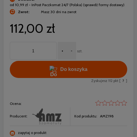
od 10,99 zł
- InPost Paczkomat 24/7
(Polska)
(sprawdź formy dostawy)
Zwrot:
Masz 30 dni na zwrot
112,00 zł
+
-
szt.
Do koszyka
Zyskujesz
112
pkt [
?
]
Ocena:
Producent:
Kod produktu:
AMZ198
zapytaj o produkt