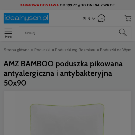
DARMOWA DOSTAWA
OD
199 ZŁ //
30 DNI NA ZWROT
Menu
Strona główna
»
Poduszki
»
Poduszki wg. Rozmiaru
»
Poduszki na Wymia
AMZ BAMBOO poduszka pikowana
antyalergiczna i antybakteryjna
50x90