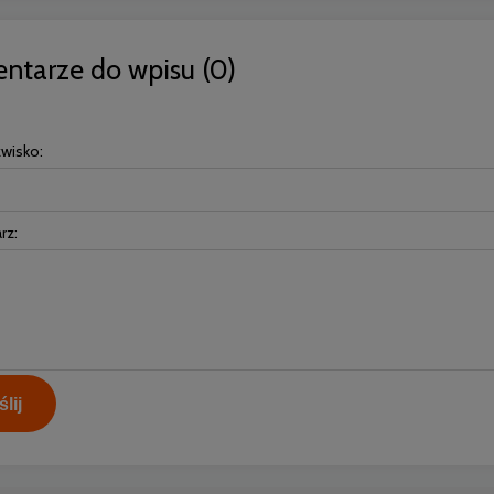
ntarze do wpisu (0)
zwisko:
rz:
lij