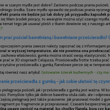
nie w szarym mydle jest dobre? Zarówno podczas prania pościeli, 
dniego środka. Szare mydło sprawdzi się podczas prania ręczneg
efekt prania nie będzie już tak dobry jak przypadku kapsułek p
 się Wam środek piorący, to awaryjnie można użyć szarego mydła. 
a temat tego jak usuwać pleśń z tkanin dowiecie się z naszego ar
ć?
 prać pościel bawełnianą i bawełniane prześcieradło? 
ozpoczęciem prania zawsze należy zapoznać się z informacjami 
rać w wyższej temperaturze, ale nie powinna ona przekraczać
 zachowa właściwości, gumka można stracić swoją elastyczność. Na
e prać w 30 stopniach Celsjusza. Prześcieradła frotte trzeba pra
 przytulne prześcieradła z gumką flanelowe pierze się w temperat
aj również nasz artykuł:
Gotowanie ścierek kuchennych - czy ma
anie prześcieradła z gumką - jak sobie ułatwić tę czyn
pielęgnacja pościeli, jak i prześcieradła z gumką jest ważna. W k
ści. Pomyślcie tylko jak dobrze bawełna otula ciało, ale i odprow
Częścią pielęgnacji jest także prasownie. Jak prasować model z g
 fragment po fragmencie je przeprasować. Czasami bezpieczniej j
lną uwagę zwrócić na materiał, bo choćby flanela, kora czy b