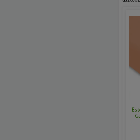
Est
G