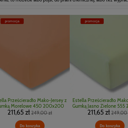
promocja
promocja
ella Prześcieradło Mako-Jersey z
Estella Prześcieradło Mako
umką Morelowe 450 200x200
Gumką Jasno Zielone 555
211,65 zł
211,65 zł
249,00 zł
249,00 
Do koszyka
Do koszyka