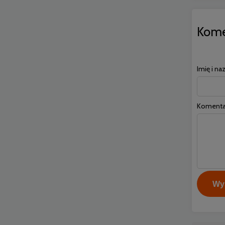
Kome
Imię i na
Komenta
Wyś