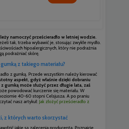
leży namoczyć prześcieradło w letniej wodzie.
eżeli tak, trzeba
wybawić je, stosując zwykłe mydło.
ciwościach hipoalergicznych, który nie podrażnia
ą podrażniać skórę.
z gumką z takiego materiału?
ieradło z gumką. Przede wszystkim należy kierować
stotny aspekt, gdyż właśnie dzięki dobraniu
o z gumką może służyć przez długie lata, zaś
oże powodować kurczenie się materiału. W
oziomie 40-60 stopni Celsjusza. A po praniu
czytać nasz artykuł:
Jak złożyć prześcieradło z
i, z których warto skorzystać
rawdzić jakie są zalecenia producenta. Poznajcie