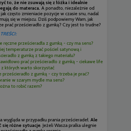
zyć to, że nie zsuwają się z łóżka i idealnie
legają do materaca.
A ponadto, niezależnie od
 jak często zmieniacie pozycje w czasie snu, nadal
ymują się w miejscu. Dziś podpowiemy Wam, jak
e prać prześcieradło z gumką? Czy jest to trudne?
 TREŚCI:
e ręczne prześcieradła z gumką - czy ma sens?
iej temperaturze prać pościel satynową i
cieradło z gumką z takiego materiału?
rawidłowo prać prześcieradło z gumką - ciekawe life
, z których warto skorzystać
prześcieradło z gumką - czy trzeba je prać?
pranie w szarym mydle ma sens?
ożna to robić razem?
acja wygląda w przypadku prania prześcieradeł.
Ale
 się różne sytuacje
. Jeżeli Wasza pralka ulegnie
 prześcieradło z gumką ręcznie.