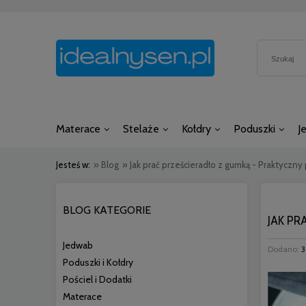
Materace
Stelaże
Kołdry
Poduszki
J
Jesteś w:
»
Blog
»
Jak prać prześcieradło z gumką - Praktyczny
BLOG KATEGORIE
JAK PR
Jedwab
Dodano:
Poduszki i Kołdry
Pościel i Dodatki
Materace