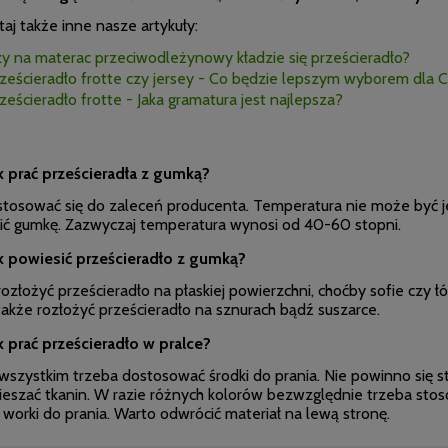
aj także inne nasze artykuły:
y na materac przeciwodleżynowy kładzie się prześcieradło?
ześcieradło frotte czy jersey - Co będzie lepszym wyborem dla C
ześcieradło frotte - Jaka gramatura jest najlepsza?
k prać prześcieradła z gumką?
stosować się do zaleceń producenta. Temperatura nie może być j
ić gumkę. Zazwyczaj temperatura wynosi od 40-60 stopni.
k powiesić prześcieradło z gumką?
ozłożyć prześcieradło na płaskiej powierzchni, choćby sofie czy łóż
akże rozłożyć prześcieradło na sznurach bądź suszarce.
k prać prześcieradło w pralce?
wszystkim trzeba dostosować środki do prania. Nie powinno się s
ieszać tkanin. W razie różnych kolorów bezwzględnie trzeba stos
worki do prania. Warto odwrócić materiał na lewą stronę.