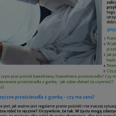
zalic
przy
tego,
utrz
dobrz
SPIS
Prani
W jak
prześ
Jak p
hacki
Nowe 
Czy 
czym prać pościel bawełnianą i bawełniane prześcieradło? Czy m
asowanie prześcieradła z gumką - jak sobie ułatwić tę czynność?
AQ
 ręczne prześcieradła z gumką - czy ma sens?
jest, jak ważne jest regularne pranie pościeli i nie inaczej sytu
na robić to ręcznie? Oczywiście, że tak. W życiu mogą zdarzyć
niu, to możecie albo pójść do pralni chemicznej, albo też wyprać