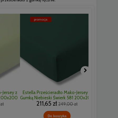
promocja
promoc
-Jersey z
Estella Prześcieradło Mako-Jersey z
Estella Pr
 200x200
Gumką Niebieski Świerk 581 200x200
400
211,65 zł
245
zł
249,00 zł
Do koszyka