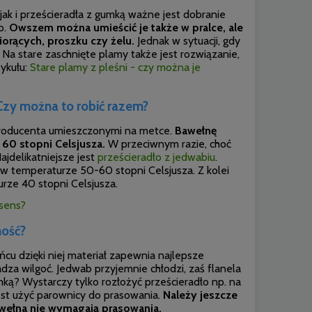
jak i prześcieradła z gumką ważne jest dobranie
o.
Owszem można umieścić je także w pralce, ale
iorących, proszku czy żelu.
Jednak w sytuacji,
gdy
Na stare zaschnięte plamy także jest rozwiązanie,
tykułu:
Stare plamy z pleśni - czy można je
Czy można to robić razem?
producenta umieszczonymi na metce.
Bawełnę
 60 stopni Celsjusza.
W przeciwnym razie, choć
jdelikatniejsze jest
prześcieradło z jedwabiu
.
ć w temperaturze 50-60 stopni Celsjusza. Z kolei
urze 40 stopni Celsjusza.
 sens?
ność?
ońcu dzięki niej materiał zapewnia najlepsze
adza wilgoć. Jedwab przyjemnie chłodzi, zaś flanela
umką? Wystarczy tylko rozłożyć prześcieradło np. na
est użyć parownicy do prasowania.
Należy jeszcze
awełna nie wymagają prasowania.