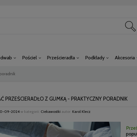
edwab
Pościel
Prześcieradła
Podkłady
Akcesoria
 poradnik
AĆ PRZEŚCIERADŁO Z GUMKĄ - PRAKTYCZNY PORADNIK
30-09-2024
w kategorii:
Ciekawostki
autor:
Karol Klecz
Prze
popu