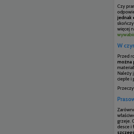
Czy pra
odpowie
jednak 
skończy
więcej n
wywabi
W czym
Przed r
można p
materiał
Należy j
ciepłe i
Przeczyt
Prasow
Zarówno 
właściwo
grzeje. 
desce i
szczegó