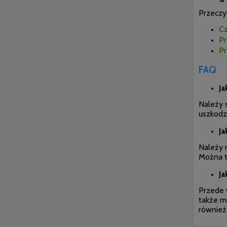
Przeczyt
Cz
Pr
Pr
FAQ
Ja
Należy 
uszkodz
Ja
Należy r
Można t
Ja
Przede 
także m
również 