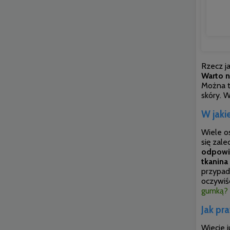
Rzecz j
Warto n
Można t
skóry. 
W jaki
Wiele os
się zal
odpowie
tkanina
przypad
oczywiś
gumką?
Jak pr
Wiecie 