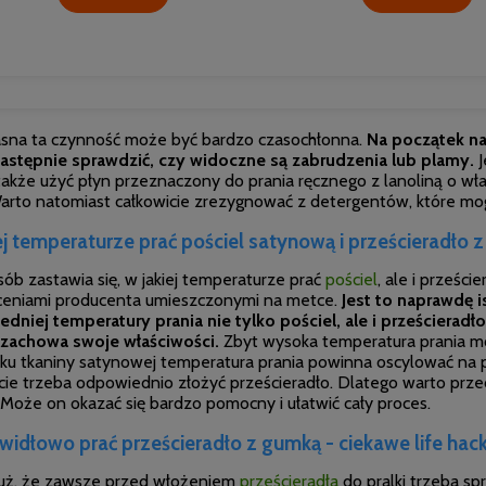
asna ta czynność może być bardzo czasochłonna.
Na początek na
astępnie sprawdzić, czy widoczne są zabrudzenia lub plamy.
J
akże użyć płyn przeznaczony do prania ręcznego z lanoliną o właś
Warto natomiast całkowicie zrezygnować z detergentów, które mog
ej temperaturze prać pościel satynową i prześcieradło 
ób zastawia się, w jakiej temperaturze prać
pościel
, ale i prześc
eceniami producenta umieszczonymi na metce.
Jest to naprawdę i
dniej temperatury prania nie tylko pościel, ale i prześcieradł
 zachowa swoje właściwości.
Zbyt wysoka temperatura prania m
ku tkaniny satynowej temperatura prania powinna oscylować na
p
cie trzeba odpowiednio złożyć prześcieradło. Dlatego warto prze
Może on okazać się bardzo pomocny i ułatwić cały proces.
awidłowo prać prześcieradło z gumką - ciekawe life hack
już, że zawsze przed włożeniem
prześcieradła
do pralki trzeba sp