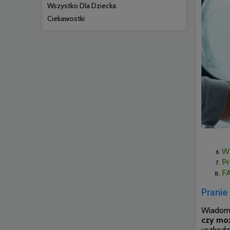
Wszystko Dla Dziecka
Ciekawostki
W 
Pr
F
Pranie
Wiadome 
czy moż
uszkodze