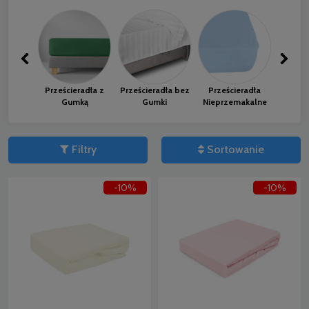
Prześcieradła z
Prześcieradła bez
Prześcieradła
Prześ
Gumką
Gumki
Nieprzemakalne
Baw
Filtry
Sortowanie
-10%
-10%