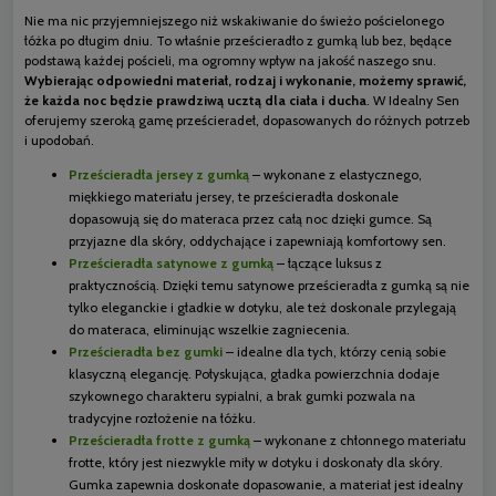
Nie ma nic przyjemniejszego niż wskakiwanie do świeżo pościelonego
łóżka po długim dniu. To właśnie prześcieradło z gumką lub bez, będące
podstawą każdej pościeli, ma ogromny wpływ na jakość naszego snu.
Wybierając odpowiedni materiał, rodzaj i wykonanie, możemy sprawić,
że każda noc będzie prawdziwą ucztą dla ciała i ducha
. W Idealny Sen
oferujemy szeroką gamę prześcieradeł, dopasowanych do różnych potrzeb
i upodobań.
Prześcieradła jersey z gumką
– wykonane z elastycznego,
miękkiego materiału jersey, te prześcieradła doskonale
dopasowują się do materaca przez całą noc dzięki gumce. Są
przyjazne dla skóry, oddychające i zapewniają komfortowy sen.
Prześcieradła satynowe z gumką
– łączące luksus z
praktycznością. Dzięki temu satynowe prześcieradła z gumką są nie
tylko eleganckie i gładkie w dotyku, ale też doskonale przylegają
do materaca, eliminując wszelkie zagniecenia.
Prześcieradła bez gumki
– idealne dla tych, którzy cenią sobie
klasyczną elegancję. Połyskująca, gładka powierzchnia dodaje
szykownego charakteru sypialni, a brak gumki pozwala na
tradycyjne rozłożenie na łóżku.
Prześcieradła frotte z gumką
– wykonane z chłonnego materiału
frotte, który jest niezwykle miły w dotyku i doskonały dla skóry.
Gumka zapewnia doskonałe dopasowanie, a materiał jest idealny