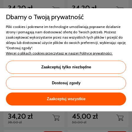
34,20 zł
34,20 zł
38,00 zł
38,00 zł
Dbamy o Twoją prywatność
-10%
-10%
Pliki cookies i pokrewne im technologie umożliwiają poprawne działanie
strony i pomagają nam dostosować ofertę do Twoich potrzeb. Możesz
zaakceptować wykorzystanie przez nas wszystkich tych plików i przejść do
sklepu lub dostosować użycie plików do swoich preferencji, wybierając opcję
"Dostosuj zgody".
Więcej o plikach cookies przeczytasz w naszej Polityce prywatności.
Zaakceptuj tylko niezbędne
Dostosuj zgody
Darymex Prześcieradło
Darymex Prześcieradło
Jersey Z Gumką 041
Frotte Z Gumką Szare
Antracytowe 80x160
90x200
Zaakceptuj wszystkie
4 dni
4 dni
34,20 zł
45,00 zł
38,00 zł
50,00 zł