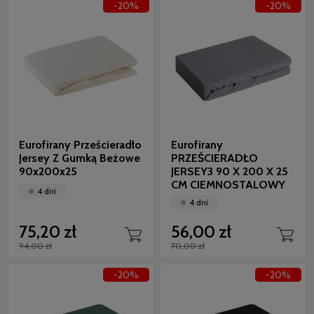
-20%
-20%
Eurofirany Prześcieradło
Eurofirany
Jersey Z Gumką Beżowe
PRZEŚCIERADŁO
90x200x25
JERSEY3 90 X 200 X 25
CM CIEMNOSTALOWY
4 dni
4 dni
75,20 zł
56,00 zł
94,00 zł
70,00 zł
-20%
-20%