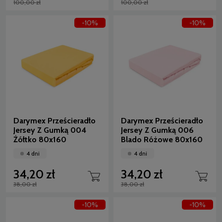
100,00 zł
100,00 zł
-10%
-10%
Darymex Prześcieradło
Darymex Prześcieradło
Jersey Z Gumką 004
Jersey Z Gumką 006
Żółtko 80x160
Blado Różowe 80x160
4 dni
4 dni
34,20 zł
34,20 zł
38,00 zł
38,00 zł
-10%
-10%