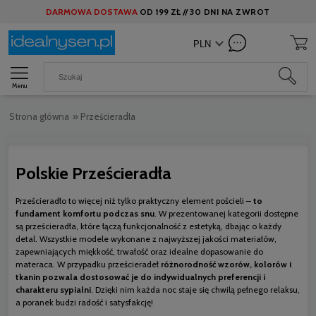
DARMOWA DOSTAWA
OD
199 ZŁ //
30 DNI NA ZWROT
Menu
Strona główna
»
Prześcieradła
Polskie Prześcieradła
Prześcieradło to więcej niż tylko praktyczny element pościeli –
to
fundament komfortu podczas snu
. W prezentowanej kategorii dostępne
są prześcieradła, które łączą funkcjonalność z estetyką, dbając o każdy
detal. Wszystkie modele wykonane z najwyższej jakości materiałów,
zapewniających miękkość, trwałość oraz idealne dopasowanie do
materaca. W przypadku prześcieradeł
różnorodność wzorów, kolorów i
tkanin pozwala dostosować je do indywidualnych preferencji i
charakteru sypialni
. Dzięki nim każda noc staje się chwilą pełnego relaksu,
a poranek budzi radość i satysfakcję!