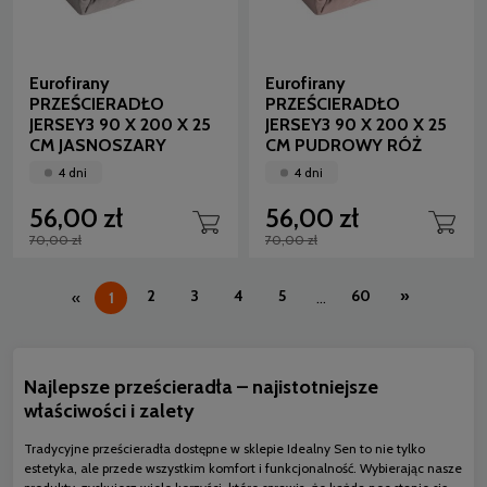
Eurofirany
Eurofirany
PRZEŚCIERADŁO
PRZEŚCIERADŁO
JERSEY3 90 X 200 X 25
JERSEY3 90 X 200 X 25
CM JASNOSZARY
CM PUDROWY RÓŻ
4 dni
4 dni
56,00 zł
56,00 zł
70,00 zł
70,00 zł
2
3
4
5
60
»
«
1
...
Najlepsze prześcieradła – najistotniejsze
właściwości i zalety
Tradycyjne prześcieradła dostępne w sklepie Idealny Sen to nie tylko
estetyka, ale przede wszystkim komfort i funkcjonalność. Wybierając nasze