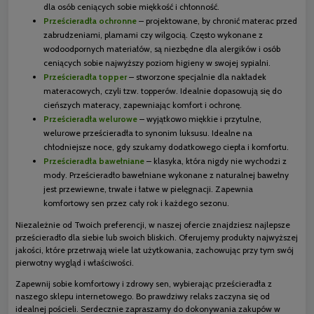
dla osób ceniących sobie miękkość i chłonność.
Prześcieradła ochronne
– projektowane, by chronić materac przed
zabrudzeniami, plamami czy wilgocią. Często wykonane z
wodoodpornych materiałów, są niezbędne dla alergików i osób
ceniących sobie najwyższy poziom higieny w swojej sypialni.
Prześcieradła topper
– stworzone specjalnie dla nakładek
materacowych, czyli tzw. topperów. Idealnie dopasowują się do
cieńszych materacy, zapewniając komfort i ochronę.
Prześcieradła welurowe
– wyjątkowo miękkie i przytulne,
welurowe prześcieradła to synonim luksusu. Idealne na
chłodniejsze noce, gdy szukamy dodatkowego ciepła i komfortu.
Prześcieradła bawełniane
– klasyka, która nigdy nie wychodzi z
mody. Prześcieradło bawełniane wykonane z naturalnej bawełny
jest przewiewne, trwałe i łatwe w pielęgnacji. Zapewnia
komfortowy sen przez cały rok i każdego sezonu.
Niezależnie od Twoich preferencji, w naszej ofercie znajdziesz najlepsze
prześcieradło dla siebie lub swoich bliskich. Oferujemy produkty najwyższej
jakości, które przetrwają wiele lat użytkowania, zachowując przy tym swój
pierwotny wygląd i właściwości.
Zapewnij sobie komfortowy i zdrowy sen, wybierając prześcieradła z
naszego sklepu internetowego. Bo prawdziwy relaks zaczyna się od
idealnej pościeli. Serdecznie zapraszamy do dokonywania zakupów w