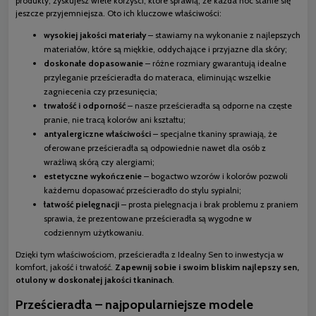
produkty, zyskujesz wiele korzyści, które sprawią, że każda noc stanie się
jeszcze przyjemniejsza. Oto ich kluczowe właściwości:
wysokiej jakości materiały
– stawiamy na wykonanie z najlepszych
materiałów, które są miękkie, oddychające i przyjazne dla skóry;
doskonałe dopasowanie
– różne rozmiary gwarantują idealne
przyleganie prześcieradła do materaca, eliminując wszelkie
zagniecenia czy przesunięcia;
trwałość i odporność
– nasze prześcieradła są odporne na częste
pranie, nie tracą kolorów ani kształtu;
antyalergiczne właściwości
– specjalne tkaniny sprawiają, że
oferowane prześcieradła są odpowiednie nawet dla osób z
wrażliwą skórą czy alergiami;
estetyczne wykończenie
– bogactwo wzorów i kolorów pozwoli
każdemu dopasować prześcieradło do stylu sypialni;
łatwość pielęgnacji
– prosta pielęgnacja i brak problemu z praniem
sprawia, że prezentowane prześcieradła są wygodne w
codziennym użytkowaniu.
Dzięki tym właściwościom, prześcieradła z Idealny Sen to inwestycja w
komfort, jakość i trwałość.
Zapewnij sobie i swoim bliskim najlepszy sen,
otulony w doskonałej jakości tkaninach
.
Prześcieradła – najpopularniejsze modele