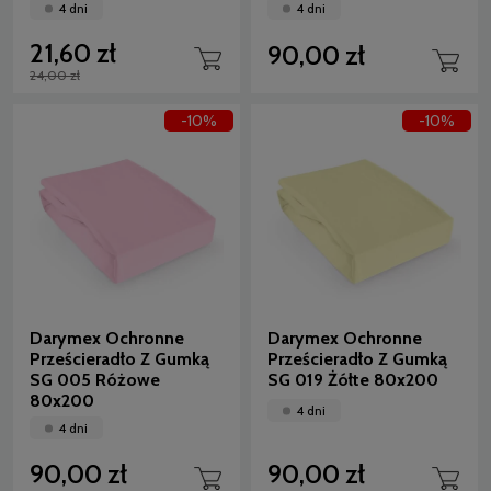
4 dni
4 dni
21,60 zł
90,00 zł
24,00 zł
-10%
-10%
Darymex Ochronne
Darymex Ochronne
Prześcieradło Z Gumką
Prześcieradło Z Gumką
SG 005 Różowe
SG 019 Żółte 80x200
80x200
4 dni
4 dni
90,00 zł
90,00 zł