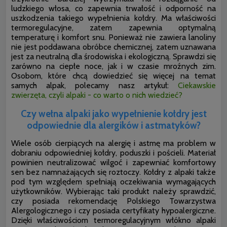
ludzkiego włosa, co zapewnia trwałość i odporność na
uszkodzenia takiego wypełnienia kołdry. Ma właściwości
termoregulacyjne, zatem zapewnia optymalną
temperaturę i komfort snu. Ponieważ nie zawiera lanoliny
nie jest poddawana obróbce chemicznej, zatem uznawana
jest za
neutralną dla środowiska i ekologiczną. Sprawdzi się
zarówno na ciepłe noce, jak i w czasie mroźnych zim.
Osobom, które chcą dowiedzieć się więcej na temat
samych alpak, polecamy nasz artykuł:
Ciekawskie
zwierzęta, czyli alpaki - co warto o nich wiedzieć?
Czy wełna alpaki jako wypełnienie kołdry jest
odpowiednie dla alergików i astmatyków?
Wiele osób cierpiących na alergię i astmę ma problem w
dobraniu odpowiedniej kołdry, poduszki i pościeli. Materiał
powinien neutralizować wilgoć i zapewniać komfortowy
sen bez namnażających się roztoczy. Kołdry z alpaki także
pod tym względem spełniają oczekiwania wymagających
użytkowników. Wybierając taki produkt należy sprawdzić,
czy posiada rekomendację Polskiego Towarzystwa
Alergologicznego i czy posiada certyfikaty hypoalergiczne.
Dzięki właściwościom termoregulacyjnym włókno alpaki