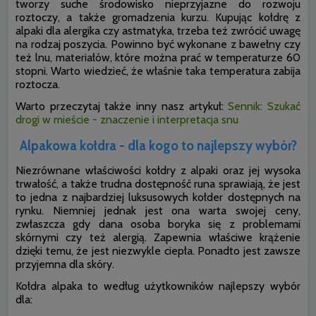
tworzy suche środowisko nieprzyjazne do rozwoju
roztoczy, a także gromadzenia kurzu. Kupując kołdrę z
alpaki dla alergika czy astmatyka, trzeba też zwrócić uwagę
na rodzaj poszycia. Powinno być wykonane z bawełny czy
też lnu, materiałów, które można prać w temperaturze 60
stopni. Warto wiedzieć, że właśnie taka temperatura zabija
roztocza.
Warto przeczytaj także inny nasz artykuł:
Sennik: Szukać
drogi w mieście - znaczenie i interpretacja snu
Alpakowa kołdra - dla kogo to najlepszy wybór?
Niezrównane właściwości kołdry z alpaki oraz jej wysoka
trwałość, a także trudna dostępność runa sprawiają, że jest
to jedna z najbardziej luksusowych kołder dostępnych na
rynku. Niemniej jednak jest ona warta swojej ceny,
zwłaszcza gdy dana osoba boryka się z problemami
skórnymi czy też alergią. Zapewnia właściwe krążenie
dzięki temu, że jest niezwykle ciepła. Ponadto jest zawsze
przyjemna dla skóry.
Kołdra alpaka to według użytkowników najlepszy wybór
dla: