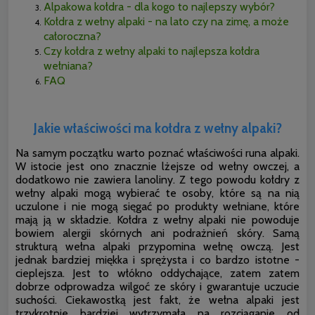
Alpakowa kołdra - dla kogo to najlepszy wybór?
Kołdra z wełny alpaki - na lato czy na zimę, a może
całoroczna?
Czy kołdra z wełny alpaki to najlepsza kołdra
wełniana?
FAQ
Jakie właściwości ma kołdra z wełny alpaki?
Na samym początku warto poznać właściwości runa alpaki.
W istocie jest ono znacznie lżejsze od wełny owczej, a
dodatkowo nie zawiera lanoliny. Z tego powodu kołdry z
wełny alpaki mogą wybierać te osoby, które są na nią
uczulone i nie mogą sięgać po produkty wełniane, które
mają ją w składzie. Kołdra z wełny alpaki nie powoduje
bowiem alergii skórnych ani podrażnień skóry. Samą
strukturą wełna alpaki przypomina wełnę owczą. Jest
jednak bardziej miękka i sprężysta i co bardzo istotne -
cieplejsza. Jest to włókno oddychające, zatem zatem
dobrze odprowadza wilgoć ze skóry i gwarantuje uczucie
suchości. Ciekawostką jest fakt, że wełna alpaki jest
trzykrotnie bardziej wytrzymała na rozciąganie od