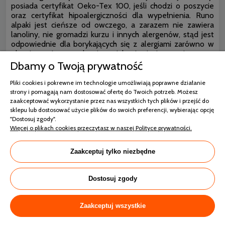
posiada certyfikat Oeko-Tex 100, jeśli chodzi o poszycie
oraz certyfikat hipoalergiczności dla wypełnienia. Runo
alpaki jest cieńsze od owczego, a zarazem nie zawiera
lanoliny, nie gromadzi kurzu i innych alergenów, stąd jest
odpowiednie dla borykających się z alergiami zarówno w
okresie wiosenno-letnim, jak i jesienno-zimowym.
Delikatniejsze, miękkie wypełnienie odporne na
Dbamy o Twoją prywatność
odkształcenia zapewnia wygodę, a jednocześnie wymianę
powietrza, dzięki temu powierzchnia może pozostawać
Pliki cookies i pokrewne im technologie umożliwiają poprawne działanie
sucha, nawet latem. Wełna z alpaki to zatem surowiec,
strony i pomagają nam dostosować ofertę do Twoich potrzeb. Możesz
który sprawdza się jako wypełnienie całoroczne.
zaakceptować wykorzystanie przez nas wszystkich tych plików i przejść do
sklepu lub dostosować użycie plików do swoich preferencji, wybierając opcję
"Dostosuj zgody".
Więcej o plikach cookies przeczytasz w naszej Polityce prywatności.
promocja
Zaakceptuj tylko niezbędne
Dostosuj zgody
Zaakceptuj wszystkie