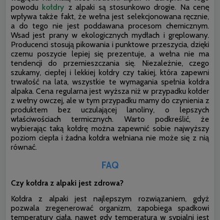
powodu
kołdry
z alpaki są stosunkowo drogie. Na cenę
wpływa także fakt, że wełna jest selekcjonowana ręcznie,
a do tego nie jest poddawana procesom chemicznym.
Wsad jest prany w ekologicznych mydłach i gręplowany.
Producenci stosują pikowania i punktowe przeszycia, dzięki
czemu poszycie lepiej się prezentuje, a wełna nie ma
tendencji do przemieszczania się. Niezależnie, czego
szukamy, ciepłej i lekkiej kołdry czy takiej, która zapewni
trwałość na lata, wszystkie te wymagania spełnia kołdra
alpaka.
Cena regularna jest wyższa niż w przypadku kołder
z wełny owczej, ale w tym przypadku mamy do czynienia z
produktem bez uczulającej lanoliny, o lepszych
właściwościach termicznych. Warto podkreślić, że
wybierając taką kołdrę można zapewnić sobie najwyższy
poziom ciepła i żadna kołdra wełniana nie może się z nią
równać.
FAQ
Czy kołdra z alpaki jest zdrowa?
Kołdra z alpaki jest najlepszym rozwiązaniem, gdyż
pozwala zregenerować organizm, zapobiega spadkowi
temperatury ciała, nawet gdy temperatura w sypialni jest