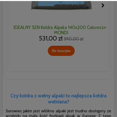
IDEALNY SEN Kołdra Alpaka 140x200 Całoroczna
I
MONDI
531,00 zł
590,00 zł
Do koszyka
Czy kołdra z wełny alpaki to najlepsza kołdra
wełniana?
Surowiec jakim jest włókno alpaki jest trudno dostępny ze
względu na małą ilość hodowli alpak w Europie. Z tego