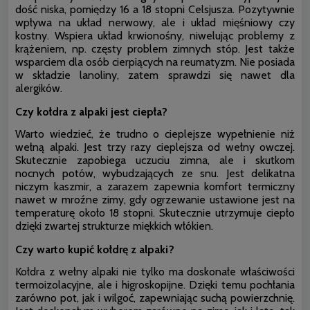
dość niska, pomiędzy 16 a 18 stopni Celsjusza. Pozytywnie
wpływa na układ nerwowy, ale i układ mięśniowy czy
kostny. Wspiera układ krwionośny, niwelując problemy z
krążeniem, np. częsty problem zimnych stóp. Jest także
wsparciem dla osób cierpiących na reumatyzm. Nie posiada
w składzie lanoliny, zatem sprawdzi się nawet dla
alergików.
Czy kołdra z alpaki jest ciepła?
Warto wiedzieć, że trudno o cieplejsze wypełnienie niż
wełną alpaki. Jest trzy razy cieplejsza od wełny owczej.
Skutecznie zapobiega uczuciu zimna, ale i skutkom
nocnych potów, wybudzających ze snu. Jest delikatna
niczym kaszmir, a zarazem zapewnia komfort termiczny
nawet w mroźne zimy, gdy ogrzewanie ustawione jest na
temperaturę około 18 stopni. Skutecznie utrzymuje ciepło
dzięki zwartej strukturze miękkich włókien.
Czy warto kupić kołdrę z alpaki?
Kołdra z wełny alpaki nie tylko ma doskonałe właściwości
termoizolacyjne, ale i higroskopijne. Dzięki temu pochłania
zarówno pot, jak i wilgoć, zapewniając suchą powierzchnię.