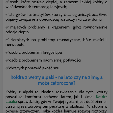
✅osób, które szukają ciepłej, a zarazem lekkiej kołdry o
właściwościach termoregulacyjnych;
✅alergików i astmatyków, którzy chcą ograniczyć uciążliwe
objawy związane z obecnością roztoczy i kurzu w domu;
✅mających problemy z krążeniem, gdyż równomiernie
oddaje ciepło;
✅cierpiących na problemy reumatyczne, bóle mięśni i
nerwobóle;
✅osób z problemami kręgosłupa;
✅osób z problemem nadmiernej potliwości;
✅chcących poprawić jakość snu.
Kołdra z wełny alpaki - na lato czy na zimę, a
może całoroczna?
Kołdry z alpaki to idealne rozwiązanie dla tych, którzy
poszukują komfortu zarówno latem, jak i zimą.
Kołdra
alpaka
sprawdzi się, gdy w Twojej sypialni jest dość zimno i
utrzymujesz zdrową temperaturę w okolicach 18 stopni w
okresie grzewczym. Taka kołdra hamuje rozwój roztoczy,