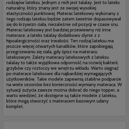
rodzajów lateksu. Jednym z nich jest talalay. Jest to lateks
naturalny, który znany jest ze swojej wysokiej
elastyczności punktowej. Materac lateksowy wykonany z
tego rodzaju lateksu będzie zatem świetnie dopasowywał
się do krzywizn ciała, niezależnie od pozycji w czasie snu.
Materac lateksowy jest bardziej przewiewny niż inne
materace, a lateks talalay dodatkowo słynie z z
hipoalergiczności oraz trwałości. Ten rodzaj lateksu ma
jeszcze więcej otwartych kanalików, które zapobiegają
przegrzewaniu się ciała, gdy śpisz na materacu
lateksowym. Zalety materacy lateksowych z lateksu
talalay to także wyjątkowa odporność na rozwój bakterii,
grzybów czy roztoczy we wnętrzu wkładu. Warto sięgnąć
po materace lateksowe dla najbardziej wymagających
użytkowników. Takie modele zapewnią stabilne podparcie
na wiele sezonów bez konieczności wymiany materaca. W
sytuacji zużycia zawsze można dobrać do niego topper, a
warto wiedzieć, że dostępne są także modele z lateksu,
które mogą stworzyć z materacem bazowym udany
komplet.