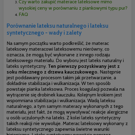
Czy warto zakupić materace lateksowe mimo
wysokiej ceny w porównaniu z piankowymi typu pur?
FAQ
Porównanie lateksu naturalnego i lateksu
syntetycznego - wady i zalety
Na samym początku warto podkreślić, że materac
lateksowy materacowi lateksowemu nierówny, co
oznacza, że mogą być wykonane z innego rodzaju
lateksowego materiału. Do wyboru jest lateks naturalny i
lateks syntetyczny.
Ten pierwszy pozyskiwany jest z
soku mlecznego z drzewa kauczukowego.
Następnie
jest poddawany procesom takim jak przetwarzanie, a
dokładnie stabilizacja i wulkanizacja. W ten sposób
powstaje pianka lateksowa. Proces koagulacji pozwala na
wytrącenie się drobinek kauczuku. Kolejnym krokiem jest
wspomniana stabilizacja i wulkanizacja. Wadą lateksu
naturalnego, a tym samym materacy wykonanych z tego
materiału, jest fakt, że mogą wywoływać reakcje alergiczne
u osób uczulonych na lateks. Z kolei lateks syntetyczny
takich reakcji nie wywołuje. Materac lateksowy wykonany z
lateksu syntetycznego zapewnia świetne warunki
higieniczne. Lateks syntetyczny powstaje poprzez