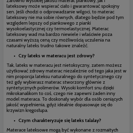
Zarówno wysokiej jakości materac piankowy, jak i
lateksowy może wspierać ciało i gwarantować spokojny
sen. Jeśli chodzi o odprowadzanie wilgoci, to materac
lateksowy nie ma sobie równych, dlatego będzie pod tym
względem lepszy od piankowego z pianki
wysokoelastycznej czy termoelastycznej. Materac
lateksowy wad ma bardzo niewiele i właściwie poza
czasami wyższą ceną czy możliwością uczulenia na
naturalny lateks trudno takowe znaleźć.
Czy lateks w materacu jest zdrowy?
Tak, lateks w materacu jest nietoksyczny, zatem możesz
użytkować zdrowy materac niezależnie od tego jaka jest w
nim proporcja lateksu naturalnego do syntetycznego czy
też gdy wybierasz materac stworzony głównie z
syntetycznych polimerów. Wysoki komfort snu dzięki
mikrokanalikom to coś, czego nie zapewni żaden inny
model materaca. To doskonały wybór dla osób ceniących
jakość wypełnienia, gdyż idealnie dopasowuje się do
krzywizn kręgosłupa.
Czym charakteryzuje się lateks talalay?
Materace lateksowe mogą być wykonane z rozmaitych