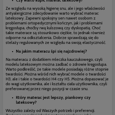
Czy warto kupić materac lateksowy?
Ze względu na wysoką higienę snu, ale i jego właściwości
antyalergiczne zdecydowanie warto wybrać materac
lateksowy. Zapewni spokojny sen nawet osobom z
problemami ortopedycznymi kończyn, jak i problemami
kręgosłupa, choćby rwą kulszową czy dyskopatią. Choć
takie materace są stosunkowo ciężkie, to jednak również
odporne na odkształcenia. Dobrze sprawdzają się do
stelaży regulowanych ze względu na swoją elastyczność.
Na jakim materacu śpi się najzdrowiej?
Na materacu z dodatkiem mleczka kauczukowego, czyli
modelu lateksowym można zadbać o zdrowie kręgosłupa.
Warto podkreślić, że takie modele posiadają różne stopnie
twardości. Można wśród nich wybrać modele o twardości
H3, ale i takie o twardości H4 czy H5. Można dopasować je
do wagi użytkownika, ale i kształtu ciała użytkownika, czyli
preferowanej przez niego pozycji w czasie snu.
Który materac jest lepszy, piankowy czy
lateksowy?
Wszystko zależy od Waszych potrzeb i preferencji.