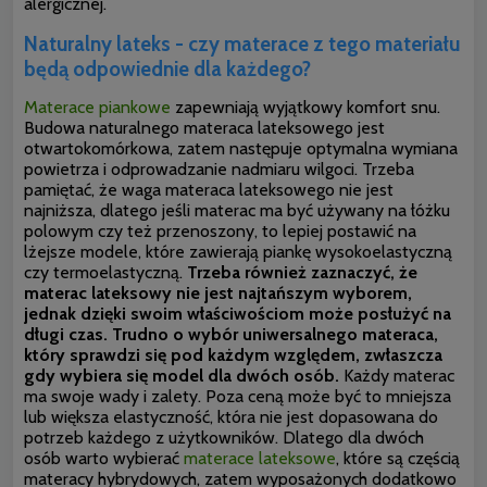
alergicznej.
Naturalny lateks - czy materace z tego materiału
będą odpowiednie dla każdego?
Materace piankowe
zapewniają wyjątkowy komfort snu.
Budowa naturalnego materaca lateksowego jest
otwartokomórkowa, zatem następuje optymalna wymiana
powietrza i odprowadzanie nadmiaru wilgoci. Trzeba
pamiętać, że waga materaca lateksowego nie jest
najniższa, dlatego jeśli materac ma być używany na łóżku
polowym czy też przenoszony, to lepiej postawić na
lżejsze modele, które zawierają piankę wysokoelastyczną
czy termoelastyczną.
Trzeba również zaznaczyć, że
materac lateksowy nie jest najtańszym wyborem,
jednak dzięki swoim właściwościom może posłużyć na
długi czas. Trudno o wybór uniwersalnego materaca,
który sprawdzi się pod każdym względem, zwłaszcza
gdy wybiera się model dla dwóch osób.
Każdy materac
ma swoje wady i zalety. Poza ceną może być to mniejsza
lub większa elastyczność, która nie jest dopasowana do
potrzeb każdego z użytkowników. Dlatego dla dwóch
osób warto wybierać
materace lateksowe
, które są częścią
materacy hybrydowych, zatem wyposażonych dodatkowo