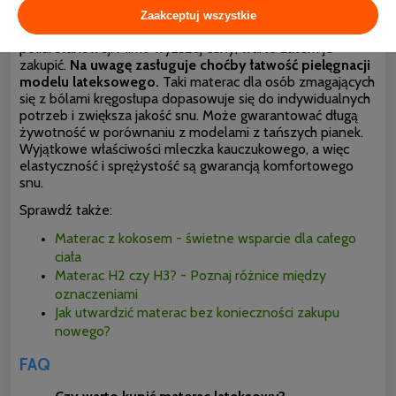
pleców. Mogą zapewnić stabilniejsze podparcie, bardziej
Zaakceptuj wszystkie
odporne na odkształcenia od materacy z pianki
poliuretanowej. Mimo wyższej ceny, warto zatem je
zakupić.
Na uwagę zasługuje choćby łatwość pielęgnacji
modelu lateksowego.
Taki materac dla osób zmagających
się z bólami kręgosłupa dopasowuje się do indywidualnych
potrzeb i zwiększa jakość snu. Może gwarantować długą
żywotność w porównaniu z modelami z tańszych pianek.
Wyjątkowe właściwości mleczka kauczukowego, a więc
elastyczność i sprężystość są gwarancją komfortowego
snu.
Sprawdź także:
Materac z kokosem - świetne wsparcie dla całego
ciała
Materac H2 czy H3? - Poznaj różnice między
oznaczeniami
Jak utwardzić materac bez konieczności zakupu
nowego?
FAQ