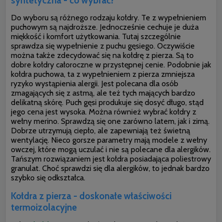
syntetyczna - co wybrać?
Do wyboru są różnego rodzaju kołdry. Te z wypełnieniem
puchowym są najdroższe. Jednocześnie cechuje je duża
miękkość i komfort użytkowania. Tutaj szczególnie
sprawdza się wypełnienie z puchu gęsiego. Oczywiście
można także zdecydować się na kołdrę z pierza. Są to
dobre kołdry całoroczne w przystępnej cenie. Podobnie jak
kołdra puchowa, ta z wypełnieniem z pierza zmniejsza
ryzyko wystąpienia alergii. Jest polecana dla osób
zmagających się z astmą, ale też tych mających bardzo
delikatną skórę. Puch gęsi produkuje się dosyć długo, stąd
jego cena jest wysoka. Można również wybrać kołdry z
wełny merino. Sprawdzą się one zarówno latem, jak i zimą.
Dobrze utrzymują ciepło, ale zapewniają też świetną
wentylację. Nieco gorsze parametry mają modele
z wełny
owczej, które mogą uczulać i nie są polecane dla alergików.
Tańszym rozwiązaniem jest kołdra posiadająca poliestrowy
granulat. Choć sprawdzi się dla alergików, to jednak bardzo
szybko się odkształca.
Kołdra z pierza - doskonałe właściwości
termoizolacyjne