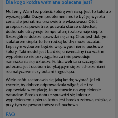
Dla kogo kołdra wełniana polecana jest?
Możemy Wam też polecić kołdrę wełnianą. Jest to kołdra z
wyższej półki. Dużym problemem może być jej wysoka
cena, ale jednak ma ona świetne właściwości. Otóż
przepuszcza powietrze, pozwala skórze oddychać,
doskonale utrzymuje temperaturę i zatrzymuje ciepło.
Szczególnie dobrze sprawdzi się zimą. Choć jest dobrym
izolatorem ciepła, to ten rodzaj kołdry może uczulać.
Lepszym wyborem będzie więc wypełnienie puchowe
kołdry. Taki model jest bardziej uniwersalny i co ważne
wypełnienie nie przyciąga kurzu i nie powoduje
namnażania się roztoczy. Kołdra wełniana szczególnie
polecana jest osobom borykającym się ze schorzeniami
reumatycznymi czy bólami kręgosłupa.
Wiele osób zastanawia się, jaką kołdrę wybrać. Jeżeli
chcecie, by
dobrze odprowadzała wilgoć, ale też
zapewniała wentylację, to postawcie na wypełnienie
naturalne. Bardzo dobrze sprawdzi się kołdra z
wypełnieniem z pierza, która jest bardzo zdrowa, miękka, a
przy tym na pewno tańsza niż puchowa.
FAQ