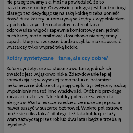
nie przegrzewamy się. Można powiedzieć, że to
najzdrowsze kołdry. Oczywiście puch gęsi jest bardzo drogi,
dlatego też decydując się na taką kołdrę trzeba ponieść
dosyć
duże koszty. Alternatywą są kołdry z wypełnieniem
z puchu kaczego. Ten naturalny materiał także
odprowadza wilgoć i zapewnia komfortowy sen. Jednak
puch kaczy może emitować stosunkowo nieprzyjemny
zapach, który na szczęście bardzo szybko można usunąć,
wystarczy tylko wyprać taką kołdrę.
Kołdry syntetyczne - tanie, ale czy dobre?
Kołdry syntetyczne są stosunkowo tanie, jednak ich
trwałość jest wyjątkowo niska. Zdecydowanie lepiej
sprawdzają się w wysokiej temperaturze, natomiast
niekoniecznie dobrze utrzymują ciepło. Syntetyczny rodzaj
wypełnienia ma też inne właściwości. Otóż nie przyciąga
kurzu ani roztoczy. Takie kołdry polecane są więc dla
alergików.
Warto jeszcze wiedzieć, że możecie je prać, a
nawet suszyć w suszarce bębnowej. Włókno poliestrowe
może się odkształcać, dlatego też taka kołdra posłuży
Wam zazwyczaj przez rok lub dwa lata i będzie trzeba ją
wymienić.