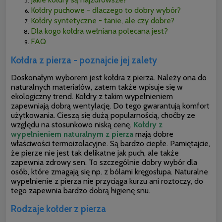
Kołdry puchowe - dlaczego to dobry wybór?
Kołdry syntetyczne - tanie, ale czy dobre?
Dla kogo kołdra wełniana polecana jest?
FAQ
Kołdra z pierza - poznajcie jej zalety
Doskonałym wyborem jest kołdra z pierza. Należy ona do
naturalnych materiałów, zatem także wpisuje się w
ekologiczny trend. Kołdry z takim wypełnieniem
zapewniają dobrą wentylację. Do tego gwarantują komfort
użytkowania. Cieszą się dużą popularnością, choćby ze
względu na stosunkowo niską cenę.
Kołdry z
wypełnieniem naturalnym z pierza
mają dobre
właściwości termoizolacyjne. Są bardzo ciepłe. Pamiętajcie,
że pierze nie jest tak delikatne
jak puch, ale także
zapewnia zdrowy sen. To szczególnie dobry wybór dla
osób, które zmagają się np. z bólami kręgosłupa. Naturalne
wypełnienie z pierza nie przyciąga kurzu ani roztoczy, do
tego zapewnia bardzo dobrą higienę snu.
Rodzaje kołder z pierza