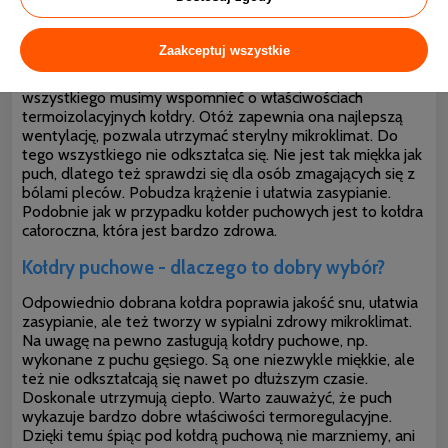
pytanie. Przy wyborze nie należy kierować się ceną. Na
pewno świetne właściwości prozdrowotne ma puch gęsi.
Pewnym problemem może być bardzo wysoka cena.
Zaakceptuj wszystkie
Alternatywą są kołdry z wypełnieniem z pierza. Taki rodzaj
kołdry jest miękki, elastyczny, nie przyciąga kurzu. Do tego
wszystkiego musimy wspomnieć o właściwościach
termoizolacyjnych kołdry. Otóż zapewnia ona najlepszą
wentylację, pozwala utrzymać sterylny
mikroklimat. Do
tego wszystkiego nie odkształca się. Nie jest tak miękka jak
puch, dlatego też sprawdzi się dla osób zmagających się z
bólami pleców. Pobudza krążenie i ułatwia zasypianie.
Podobnie jak w przypadku kołder puchowych jest to kołdra
całoroczna, która jest bardzo zdrowa.
Kołdry puchowe - dlaczego to dobry wybór?
Odpowiednio dobrana kołdra poprawia jakość snu, ułatwia
zasypianie, ale też tworzy w sypialni zdrowy mikroklimat.
Na uwagę na pewno zasługują kołdry puchowe, np.
wykonane z puchu gęsiego. Są one niezwykle miękkie, ale
też nie odkształcają się nawet po dłuższym czasie.
Doskonale utrzymują ciepło. Warto zauważyć, że puch
wykazuje bardzo dobre właściwości termoregulacyjne.
Dzięki temu śpiąc pod kołdrą puchową nie marzniemy, ani