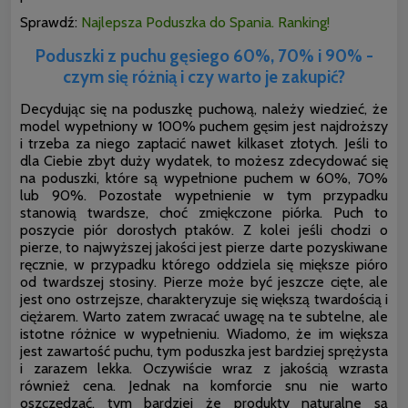
Sprawdź:
Najlepsza Poduszka do Spania. Ranking!
Poduszki z puchu gęsiego 60%, 70% i 90% -
czym się różnią i czy warto je zakupić?
Decydując się na poduszkę puchową, należy wiedzieć, że
model wypełniony w 100% puchem gęsim jest najdroższy
i trzeba za niego zapłacić nawet kilkaset złotych. Jeśli to
dla Ciebie zbyt duży wydatek, to możesz zdecydować się
na poduszki, które są wypełnione puchem w 60%, 70%
lub 90%. Pozostałe wypełnienie w tym przypadku
stanowią twardsze, choć zmiękczone piórka. Puch to
poszycie piór dorosłych ptaków. Z kolei jeśli chodzi o
pierze, to najwyższej jakości jest pierze darte pozyskiwane
ręcznie, w przypadku którego oddziela się miększe pióro
od twardszej stosiny. Pierze może być jeszcze cięte, ale
jest ono ostrzejsze, charakteryzuje się większą twardością i
ciężarem. Warto zatem zwracać uwagę na te subtelne, ale
istotne różnice w wypełnieniu. Wiadomo,
że im większa
jest zawartość puchu, tym poduszka jest bardziej sprężysta
i zarazem lekka. Oczywiście wraz z jakością wzrasta
również cena. Jednak na komforcie snu nie warto
oszczędzać, tym bardziej że produkty naturalne są