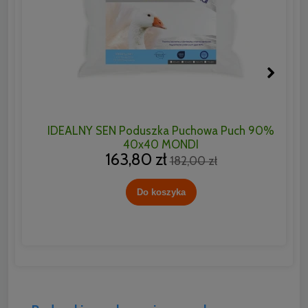
IDEALNY SEN Poduszka Puchowa Puch 90%
ID
40x40 MONDI
163,80 zł
182,00 zł
Do koszyka