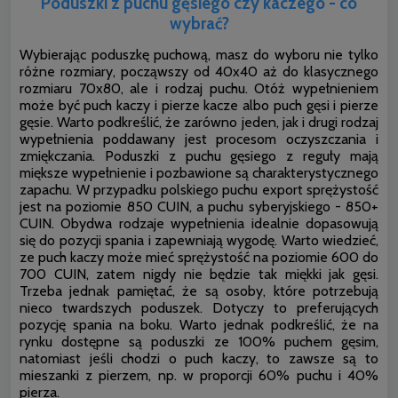
Poduszki z puchu gęsiego czy kaczego - co
wybrać?
Wybierając poduszkę puchową, masz do wyboru nie tylko
różne rozmiary, począwszy od 40x40 aż do klasycznego
rozmiaru 70x80, ale i rodzaj puchu. Otóż wypełnieniem
może być puch kaczy i pierze kacze albo puch gęsi i pierze
gęsie. Warto podkreślić, że zarówno jeden, jak i drugi rodzaj
wypełnienia poddawany jest procesom oczyszczania i
zmiękczania. Poduszki z puchu gęsiego z reguły mają
miększe wypełnienie i pozbawione są charakterystycznego
zapachu. W przypadku polskiego puchu export sprężystość
jest na poziomie 850 CUIN, a puchu syberyjskiego - 850+
CUIN. Obydwa rodzaje wypełnienia idealnie dopasowują
się do pozycji spania i zapewniają wygodę. Warto wiedzieć,
ze puch kaczy może mieć sprężystość na poziomie 600 do
700 CUIN, zatem nigdy nie będzie tak miękki jak gęsi.
Trzeba jednak pamiętać, że są osoby, które potrzebują
nieco twardszych poduszek. Dotyczy to preferujących
pozycję spania na boku. Warto jednak podkreślić, że na
rynku dostępne są poduszki ze 100% puchem gęsim,
natomiast jeśli chodzi o puch kaczy, to zawsze są to
mieszanki z pierzem, np. w proporcji 60% puchu i 40%
pierza.