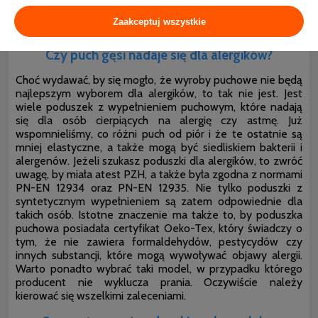
zwierzęcia. W związku z tym pozyskany naturalny puch
dodatkowo poddany procesom technologicznym jest
Zaakceptuj wszystkie
zawsze lepszym wyborem.
Czy puch gęsi nadaje się dla alergików?
Choć wydawać, by się mogło, że wyroby puchowe nie będą
najlepszym wyborem dla alergików, to tak nie jest. Jest
wiele poduszek z wypełnieniem puchowym, które nadają
się dla osób cierpiących na alergię czy astmę. Już
wspomnieliśmy, co różni puch od piór i że te ostatnie są
mniej elastyczne, a także mogą być siedliskiem bakterii i
alergenów. Jeżeli szukasz poduszki dla alergików, to zwróć
uwagę, by miała atest PZH, a także była zgodna z normami
PN-EN 12934 oraz PN-EN 12935. Nie tylko poduszki z
syntetycznym wypełnieniem są zatem odpowiednie dla
takich osób. Istotne znaczenie ma także to, by
poduszka
puchowa posiadała certyfikat Oeko-Tex, który świadczy o
tym, że nie zawiera formaldehydów, pestycydów czy
innych substancji, które mogą wywoływać objawy alergii.
Warto ponadto wybrać taki model, w przypadku którego
producent nie wyklucza prania. Oczywiście należy
kierować się wszelkimi zaleceniami.