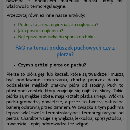
bawełna z dodatkiem materiału outlast, który ma
właściwości termoregulacyjne.
Przeczytaj również inne nasze artykuły:
Poduszka antyalergiczna jaka najlepsza?
Jaka pościel najlepsza?
Najlepsza poduszka do spania na boku.
FAQ na temat poduszek puchowych czy z
pierza?
Czym się różni pierze od puchu?
Pierze to pióra gęsi lub kaczek, które są twardsze i muszą
być poddawane zmiękczaniu, choćby poprzez darcie i
oddzielanie miękkich płatków pióra od stosiny. Puch to
ptasi podszerstek, który znajduje się najbliżej skóry. Takie
piórka są miękkie i zbite, mają kształt płatka śniegu. Włókna
puchu gromadzą powietrze, a przez to tworzą naturalną
barierę ochronną przed zimnem. W związku z tym puch ma
lepsze właściwości termoizolacyjne i termoregulacyjne od
pierza. Charakteryzuje się większą lekkością, sprężystością i
trwałością. Lepiej odprowadza też wilgoć.