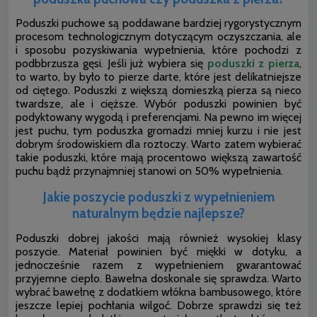
Poduszki puchowe są poddawane bardziej rygorystycznym
procesom technologicznym dotyczącym oczyszczania, ale
i sposobu pozyskiwania wypełnienia, które pochodzi z
podbbrzusza gęsi. Jeśli już wybiera się
poduszki z pierza
,
to warto, by było to pierze darte, które jest delikatniejsze
od ciętego. Poduszki z większą domieszką pierza są nieco
twardsze, ale i cięższe. Wybór poduszki powinien być
podyktowany wygodą i preferencjami. Na pewno im więcej
jest puchu, tym poduszka gromadzi mniej kurzu i nie jest
dobrym
środowiskiem dla roztoczy. Warto zatem wybierać
takie poduszki, które mają procentowo większą zawartość
puchu bądź przynajmniej stanowi on 50% wypełnienia.
Jakie poszycie poduszki z wypełnieniem
naturalnym będzie najlepsze?
Poduszki dobrej jakości mają również wysokiej klasy
poszycie. Materiał powinien być miękki w dotyku, a
jednocześnie razem z wypełnieniem gwarantować
przyjemne ciepło. Bawełna doskonale się sprawdza. Warto
wybrać bawełnę z dodatkiem włókna bambusowego, które
jeszcze lepiej pochłania wilgoć. Dobrze sprawdzi się też