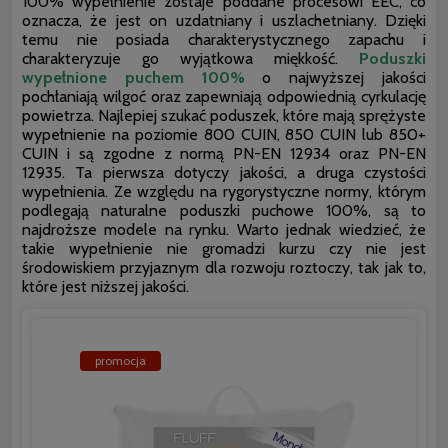
100% wypełnienie zostaje poddane procesowi EEC, co
oznacza, że jest on uzdatniany i uszlachetniany. Dzięki
temu nie posiada charakterystycznego zapachu i
charakteryzuje go wyjątkowa miękkość.
Poduszki
wypełnione puchem 100%
o najwyższej jakości
pochłaniają wilgoć oraz zapewniają odpowiednią cyrkulację
powietrza. Najlepiej szukać poduszek, które mają sprężyste
wypełnienie na poziomie 800 CUIN, 850 CUIN lub 850+
CUIN i są zgodne z normą PN-EN 12934 oraz PN-EN
12935. Ta pierwsza dotyczy jakości, a druga czystości
wypełnienia. Ze względu na rygorystyczne normy, którym
podlegają naturalne poduszki puchowe 100%, są to
najdroższe modele na rynku. Warto jednak wiedzieć, że
takie wypełnienie nie gromadzi kurzu czy nie jest
środowiskiem przyjaznym dla rozwoju roztoczy, tak jak to,
które jest niższej jakości.
promocja