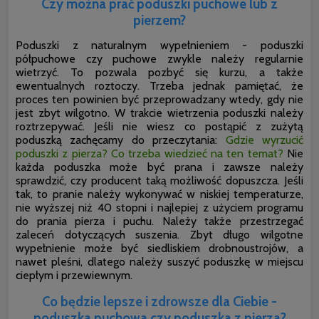
Czy można prać poduszki puchowe lub z
pierzem?
Poduszki z naturalnym wypełnieniem - poduszki
półpuchowe czy puchowe zwykle należy regularnie
wietrzyć. To pozwala pozbyć się kurzu, a także
ewentualnych roztoczy. Trzeba jednak pamiętać, że
proces ten powinien być przeprowadzany wtedy, gdy nie
jest zbyt wilgotno. W trakcie wietrzenia poduszki należy
roztrzepywać. Jeśli nie wiesz co postąpić z zużytą
poduszką zachęcamy do przeczytania:
Gdzie wyrzucić
poduszki z pierza? Co trzeba wiedzieć na ten temat?
Nie
każda poduszka może być prana i zawsze należy
sprawdzić, czy producent taką możliwość dopuszcza. Jeśli
tak, to pranie należy wykonywać w niskiej
temperaturze,
nie wyższej niż 40 stopni i najlepiej z użyciem programu
do prania pierza i puchu. Należy także przestrzegać
zaleceń dotyczących suszenia. Zbyt długo wilgotne
wypełnienie może być siedliskiem drobnoustrojów, a
nawet pleśni, dlatego należy suszyć poduszkę w miejscu
ciepłym i przewiewnym.
Co będzie lepsze i zdrowsze dla Ciebie -
poduszka puchowa czy poduszka z pierza?