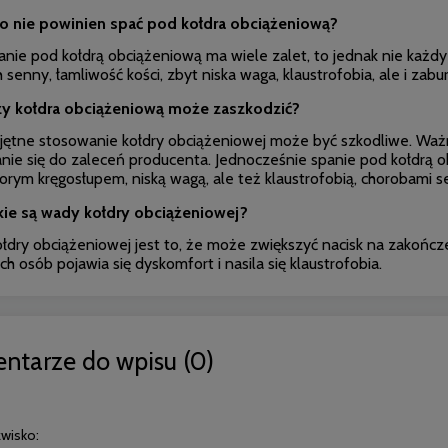
to
nie powinien spać pod kołdra obciążeniową?
anie pod kołdrą obciążeniową ma wiele zalet, to jednak nie każd
senny, łamliwość kości, zbyt niska waga, klaustrofobia, ale i za
y kołdra obciążeniową może zaszkodzić?
jętne stosowanie kołdry obciążeniowej może być szkodliwe. Ważn
nie się do zaleceń producenta. Jednocześnie spanie pod kołdrą o
horym kręgosłupem, niską wagą, ale też klaustrofobią, chorobami 
kie są wady kołdry obciążeniowej?
łdry obciążeniowej jest to, że może zwiększyć nacisk na zakońc
ch osób pojawia się dyskomfort i nasila się klaustrofobia.
ntarze do wpisu (0)
zwisko: