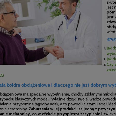
skute
jest
pomo
jest
zdawa
obcią
wiedz
SPIS
Jak d
wybo
Jak d
Czy w
zalec
AQ
iała kołdra obciążeniowa i dlaczego nie jest dobrym w
obciążeniowa ma specjalne wypełnienie, choćby szklanymi mikroka
rzypadku klasycznych modeli. Właśnie dzięki swojej wadze powodu
działanie przypomina łagodny ucisk, a to powoduje stymulację ukł
anie serotoniny.
Zaburzenia w jej produkcji są jedną z przycz
anie melatoniny, co w efekcie przyspiesza zasypianie i zwięks