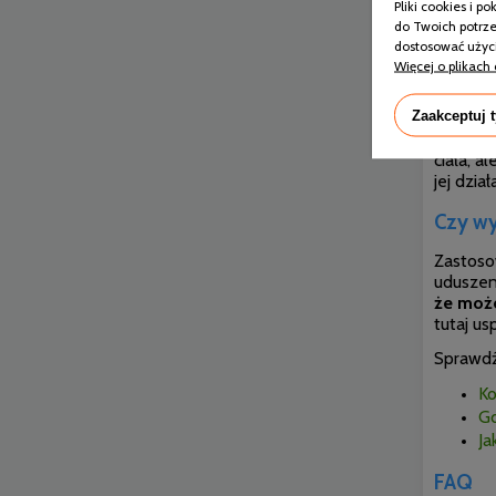
Pliki cookies i 
do Twoich potrze
dostosować użyci
Waga
ko
Więcej o plikach 
o wadze
masie 5-
Zaakceptuj 
kg, a d
można d
ciała, a
jej dzia
Czy wy
Zastos
uduszeni
że może
tutaj u
Sprawdź
Ko
Gd
Ja
FAQ