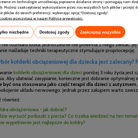
pokrewne im technologie umożliwiają poprawne działanie strony i pomagają nam dos
b. Możesz zaakceptować wykorzystanie przez nas wszystkich tych plików i przejść d
e plików do swoich preferencji, wybierając opcję "Dostosuj zgody".
łdry
ma stanowić około 10% masy ciała użytkownika. Oznacza t
cookies przeczytasz w naszej Polityce prywatności.
 3-4 kg. Zaś osoby o wadze 40-50 kg tę ważącą 4-5 kg. Analogi
6 kg, a te o wadze 70-80 kg tę o ciężarze 7-8 kg.
Jeżeli waga os
tylko niezbędne
Dostosuj zgody
Zaakceptuj wszystkie
la osób ważących 90-100 kg niezbędna jest kołdra 9-10 kg.
W z
obrać kołdrę o wadze niższej bądź wyższej o 1 kg. Zasadniczo 
le nie rozmiaru łóżka. Jednocześnie nie powinna z niego zwisać. Je
łanie naśladuje techniki terapeutyczne stymulujące propriocepcję.
bór kołderki obciążeniowej dla dziecka jest zalecany? F
owanie
kołderki obciążeniowej dla dzieci
poniżej 3 roku życia jest 
a. Aby ułatwiać zasypianie, konieczne jest dobranie optymalnej w
 być ona stosowana jako część terapii dla dzieci z autyzmem
spokojenie układu nerwowego. Jednak przez zakupem warto zawsze
 również:
łdra obciążeniowa - jak dobrać?
zie wyrzucić poduszki z pierza? Co trzeba wiedzieć na ten temat
kie wypełnienie jest najlepsze do kołdry?