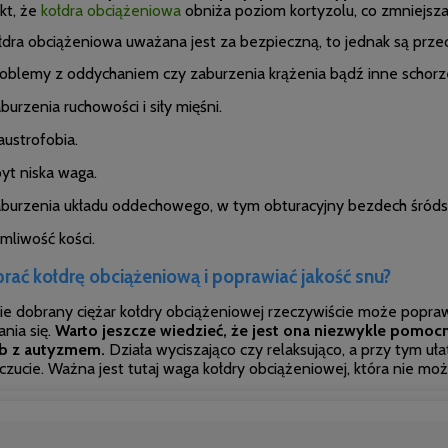
kt, że
kołdra obciążeniowa
obniża poziom kortyzolu, co zmniejsza 
łdra obciążeniowa uważana jest za bezpieczną, to jednak są przec
oblemy z oddychaniem czy zaburzenia krążenia bądź inne schorze
burzenia ruchowości i siły mięśni.
austrofobia.
yt niska waga.
burzenia
układu oddechowego, w tym obturacyjny bezdech śród
mliwość kości.
brać kołdrę obciążeniową i poprawiać jakość snu?
ie dobrany ciężar kołdry obciążeniowej rzeczywiście może poprawi
nia się.
Warto jeszcze wiedzieć, że jest ona niezwykle pomocna
ób z autyzmem.
Działa wyciszająco czy relaksująco, a przy tym u
zucie. Ważna jest tutaj waga kołdry obciążeniowej, która nie moż