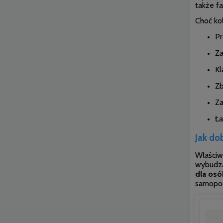
także fa
Choć ko
Pr
Za
Kl
Zb
Za
Ła
Jak do
Właściw
wybudza
dla os
samopoc