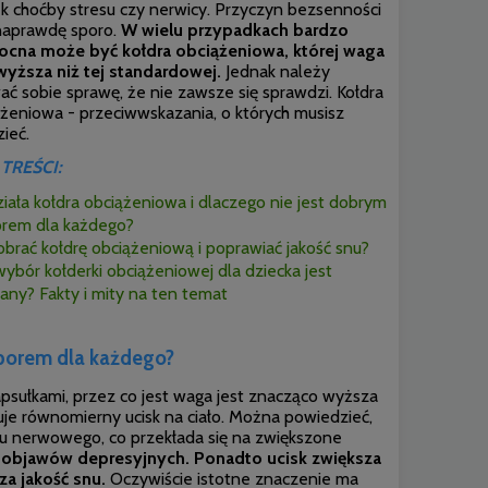
k choćby stresu czy nerwicy. Przyczyn bezsenności
 naprawdę sporo.
W wielu przypadkach bardzo
cna może być kołdra obciążeniowa, której waga
 wyższa niż tej standardowej.
Jednak należy
ć sobie sprawę, że nie zawsze się sprawdzi. Kołdra
żeniowa - przeciwwskazania, o których musisz
ieć.
 TREŚCI:
ziała kołdra obciążeniowa i dlaczego nie jest dobrym
rem dla każdego?
obrać kołdrę obciążeniową i poprawiać jakość snu?
ybór kołderki obciążeniowej dla dziecka jest
any? Fakty i mity na ten temat
yborem dla każdego?
psułkami, przez co jest waga jest znacząco wyższa
je równomierny ucisk na ciało. Można powiedzieć,
adu nerwowego, co przekłada się na zwiększone
yn objawów depresyjnych. Ponadto ucisk zwiększa
za jakość snu.
Oczywiście istotne znaczenie ma