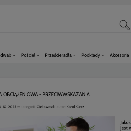
edwab
Pościel
Prześcieradła
Podkłady
Akcesoria
A OBCIĄŻENIOWA - PRZECIWWSKAZANIA
3-10-2025
w kategorii:
Ciekawostki
autor:
Karol Klecz
Jakoś
jest 