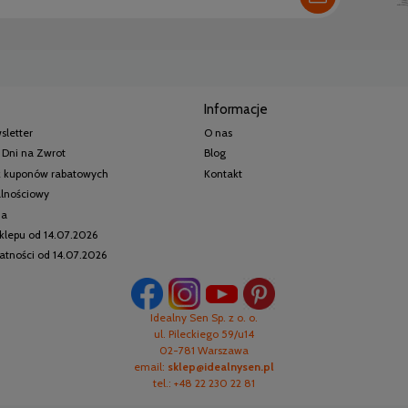
Informacje
sletter
O nas
 Dni na Zwrot
Blog
 z kuponów rabatowych
Kontakt
alnościowy
ia
klepu od 14.07.2026
watności od 14.07.2026
Idealny Sen Sp. z o. o.
ul. Pileckiego 59/u14
02-781 Warszawa
email:
sklep@idealnysen.pl
tel.: +48 22 230 22 81