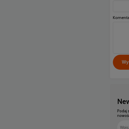
Komenta
Wyś
New
Podaj 
nowośc