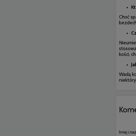
K
Choć sp
bezdech 
Cz
Nieumie
stosowa
kości, c
Ja
Wadą ko
niektóry
Kome
Imię i na