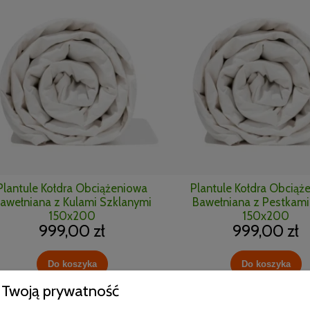
Plantule Kołdra Obciążeniowa
Plantule Kołdra Obciąż
awełniana z Kulami Szklanymi
Bawełniana z Pestkami
150x200
150x200
999,00 zł
999,00 zł
Do koszyka
Do koszyka
Twoją prywatność