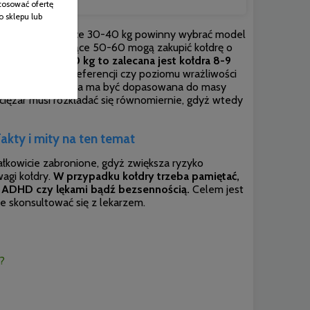
tosować ofertę
o sklepu lub
o, że osoby ważące 30-40 kg powinny wybrać model
cznie osoby ważące 50-60 mogą zakupić kołdrę o
cyluje od 80-90 kg to zalecana jest kołdra 8-9
ależności od preferencji
czy poziomu wrażliwości
kołdra obciążeniowa ma być dopasowana do masy
j ciężar musi rozkładać się równomiernie, gdyż wtedy
akty i mity na ten temat
całkowicie zabronione, gdyż zwiększa ryzyko
agi kołdry.
W przypadku kołdry trzeba pamiętać,
, ADHD czy lękami bądź bezsennością.
Celem jest
 skonsultować się z lekarzem.
?