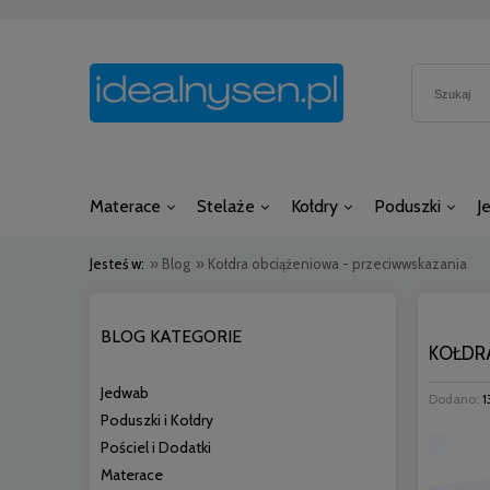
Materace
Stelaże
Kołdry
Poduszki
J
Jesteś w:
»
Blog
»
Kołdra obciążeniowa - przeciwwskazania
BLOG KATEGORIE
KOŁDR
Jedwab
Dodano:
1
Poduszki i Kołdry
Pościel i Dodatki
Materace