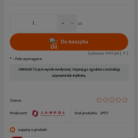
+
-
szt.
Do koszyka
Zyskujesz
5399
pkt [
?
]
*
- Pole wymagane
UWAGA! To jest wyrób medyczny. Używaj go zgodnie z instrukcją
używania lub etykietą.
Ocena:
Producent:
Kod produktu:
JP177
zapytaj o produkt