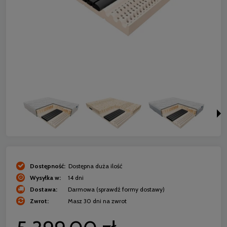
Dostępność:
Dostępna duża ilość
Wysyłka w:
14 dni
Dostawa:
Darmowa
(sprawdź formy dostawy)
Zwrot:
Masz 30 dni na zwrot