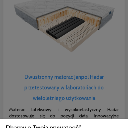
Dwustronny materac Janpol Hadar
przetestowany w laboratoriach do
wieloletniego użytkowania
Materac lateksowy i wysokoelastyczny Hadar
dostosowuje się do pozycji ciała. Innowacyjne
właściwości pianki Tiger Touch gwarantują pełne
Dbamy o Twoją prywatność