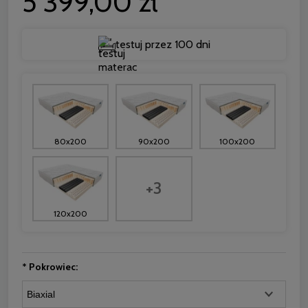
5 399,00 zł
testuj przez 100 dni
80x200
90x200
100x200
+3
120x200
*
Pokrowiec: