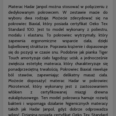
Materac Hadar Janpol można stosować w połączeniu z
dedykowanym pokrowcem. W zestawie macie do
wyboru dwa rodzaje. Możecie zdecydować się na
pokrowiec Biaxial, który posiada certyfikat Oeko Tex
Standard 100. Jest to model wykonany z poliestru,
modalu i elastanu. To pokrowiec wytrzymały, który
zapewnia ergonomiczne wsparcie ciała, dzięki
bąbelkowej strukturze. Poprawia krążenie i dopasowuje
się do pozycji w czasie snu. Podobnie jak pianka Tiger
Touch amortyzuje ciało łagodząc ucisk, a jednocześnie
zwiększa estetykę materaca, który charakteryzuje się
ponadprzeciętną trwałością. Pokrowiec Biaxial niweluje
ból stawów, zapewniając delikatny masaż ciała.
Możecie doposażyć materac Hadar w pokrowiec
Microtencel, który wykonany jest z zastosowaniem
włókien z certyfikowanej miazgi drewna
eukaliptusowego. Ten model pokrowca hamuje rozwój
bakterii i wspomaga działanie higienicznych materacy
takich jak Hadar Janpol, gdyż dobrze odprowadza
wilgoć. Dzianina posiada certyfikat Oeko Tex Standard