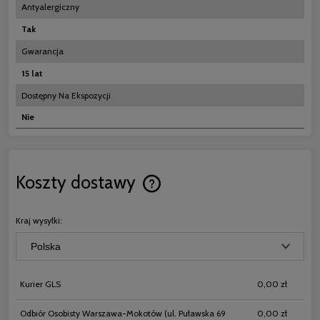
Antyalergiczny
Tak
Gwarancja
15 lat
Dostępny Na Ekspozycji
Nie
Koszty dostawy
Cena nie zawiera ewentualnych koszt
płatności
Kraj wysyłki:
Kurier GLS
0,00 zł
Odbiór Osobisty Warszawa-Mokotów
(ul. Puławska 69
0,00 zł