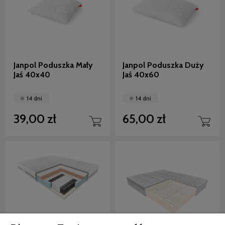
Janpol Poduszka Mały
Janpol Poduszka Duży
Jaś 40x40
Jaś 40x60
14 dni
14 dni
39,00 zł
65,00 zł