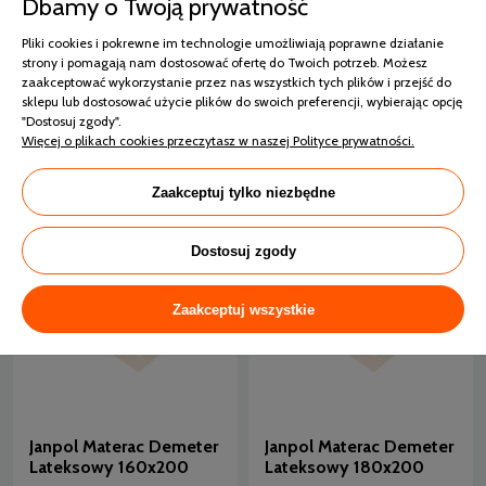
Dbamy o Twoją prywatność
Janpol Materac Delia
Kieszeniowy 160x200
Pliki cookies i pokrewne im technologie umożliwiają poprawne działanie
Janpol Materac Demeter
strony i pomagają nam dostosować ofertę do Twoich potrzeb. Możesz
Lateksowy 140x200
zaakceptować wykorzystanie przez nas wszystkich tych plików i przejść do
24 godziny
sklepu lub dostosować użycie plików do swoich preferencji, wybierając opcję
"Dostosuj zgody".
24 godziny
Więcej o plikach cookies przeczytasz w naszej Polityce prywatności.
2 185,00 zł
3 499,00 zł
Zaakceptuj tylko niezbędne
Dostosuj zgody
Zaakceptuj wszystkie
Janpol Materac Demeter
Janpol Materac Demeter
Lateksowy 160x200
Lateksowy 180x200