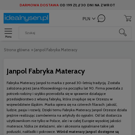
DARMOWA DOSTAWA
OD
199 ZŁ //
30 DNI NA ZWROT
Menu
Strona główna
»
Janpol Fabryka Materacy
Janpol Fabryka Materacy
Fabryka Materacy Janpol to marka z ponad 30-letnią tradycją. Została
założona przez Jana Kłosowskiego na początku lat 90. Firma powstała z
potrzeb rodziny i szybko przerodziła się w sprawnie działające
przedsiębiorstwo z własną fabryką, która znajduje się w Orzeszu w
województwie śląskim. Marka opiera się na czterech filarach: jakość,
ludzie, pasja i rozwój. Dzięki temu Fabryka Materacy Janpol Orzesze działa
prężnie realizując zamówienia na artykuły do sypialni. Od lat dostarcza
użytkownikom nie tylko w Polsce, ale i w całej Europie wysokiej jakości
materace, łóżka ze stelażami, ale i akcesoria sypialniane takie jak
poduszki, nakładki i pokrowce.
Wśród materacy Janpol dostępne są