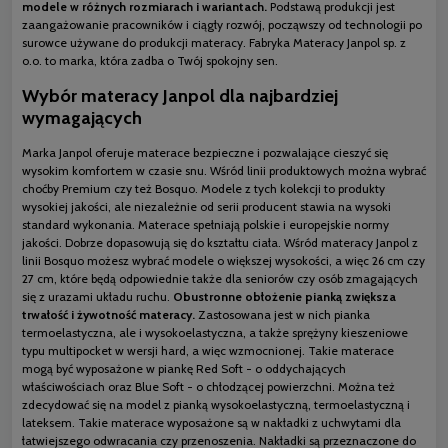
modele w różnych rozmiarach i wariantach.
Podstawą produkcji jest
zaangażowanie pracowników i ciągły rozwój, począwszy od technologii po
surowce używane do produkcji materacy. Fabryka Materacy Janpol sp. z
o.o. to marka, która zadba o Twój spokojny sen.
Wybór materacy Janpol dla najbardziej
wymagających
Marka Janpol oferuje materace bezpieczne i pozwalające cieszyć się
wysokim komfortem w czasie snu. Wśród linii produktowych można wybrać
choćby Premium czy też Bosquo. Modele z tych kolekcji to produkty
wysokiej jakości, ale niezależnie od serii producent stawia na wysoki
standard wykonania. Materace spełniają polskie i europejskie normy
jakości. Dobrze dopasowują się do kształtu ciała. Wśród materacy Janpol z
linii Bosquo możesz wybrać modele o większej wysokości, a więc 26 cm czy
27 cm, które będą odpowiednie także dla seniorów czy osób zmagających
się z urazami układu ruchu.
Obustronne obłożenie pianką zwiększa
trwałość i żywotność materacy.
Zastosowana jest w nich pianka
termoelastyczna, ale i wysokoelastyczna, a także sprężyny kieszeniowe
typu multipocket w wersji hard, a więc wzmocnionej. Takie materace
mogą być wyposażone w piankę Red Soft - o oddychających
właściwościach oraz Blue Soft - o chłodzącej powierzchni. Można też
zdecydować się na model z pianką wysokoelastyczną, termoelastyczną i
lateksem. Takie materace wyposażone są w nakładki z uchwytami dla
łatwiejszego odwracania czy przenoszenia. Nakładki są przeznaczone do