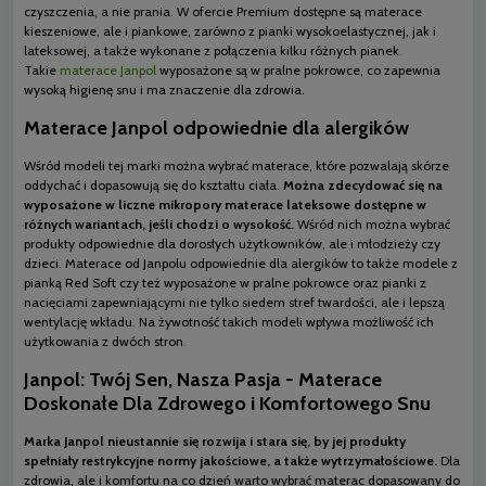
czyszczenia, a nie prania. W ofercie Premium dostępne są materace
kieszeniowe, ale i piankowe, zarówno z pianki wysokoelastycznej, jak i
lateksowej, a także wykonane z połączenia kilku różnych pianek.
Takie
materace Janpol
wyposażone są w pralne pokrowce, co zapewnia
wysoką higienę snu i ma znaczenie dla zdrowia.
Materace Janpol odpowiednie dla alergików
Wśród modeli tej marki można wybrać materace, które pozwalają skórze
oddychać i dopasowują się do kształtu ciała.
Można zdecydować się na
wyposażone w liczne mikropory materace lateksowe dostępne w
różnych wariantach, jeśli chodzi o wysokość.
Wśród nich można wybrać
produkty odpowiednie dla dorosłych użytkowników, ale i młodzieży czy
dzieci. Materace od Janpolu odpowiednie dla alergików to także modele z
pianką Red Soft czy też wyposażone w pralne pokrowce oraz pianki z
nacięciami zapewniającymi nie tylko siedem stref twardości, ale i lepszą
wentylację wkładu. Na żywotność takich modeli wpływa możliwość ich
użytkowania z dwóch stron.
Janpol: Twój Sen, Nasza Pasja - Materace
Doskonałe Dla Zdrowego i Komfortowego Snu
Marka Janpol nieustannie się rozwija i stara się, by jej produkty
spełniały restrykcyjne normy jakościowe, a także wytrzymałościowe.
Dla
zdrowia, ale i komfortu na co dzień warto wybrać materac dopasowany do