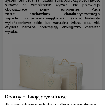
System ten uzdatnia i uszlachetnia puch, czystość i jakość
surowca są wielokrotnie wyższe, niż przewidują
obowiązujące normy europejskie.
Puch
został pozbawiony charakterystycznego
zapachu oraz posiada wyjątkową miękkość.
Materiały
wykończeniowe takie jak: naturalna lniana biza, nici,
etykieta narożna podkreślają ekologiczny charakter
wyrobu.
Dbamy o Twoją prywatność
Pliki cookies i pokrewne im technologie umożliwiają poprawne działanie