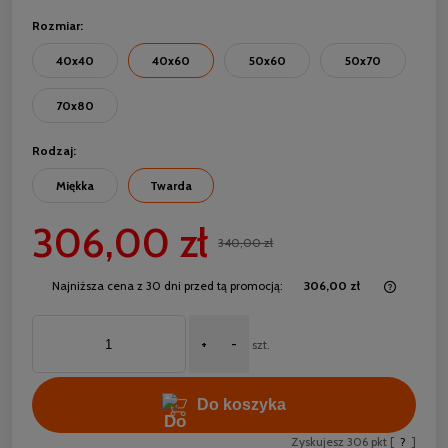
Rozmiar:
40x40
40x60
50x60
50x70
70x80
Rodzaj:
Miękka
Twarda
306,00 zł
340,00 zł
Najniższa cena z 30 dni przed tą promocją:
306,00 zł
Jeżeli 
30 dni,
+
-
momentu
szt.
sprzed
Do koszyka
Zyskujesz
306
pkt [
?
]