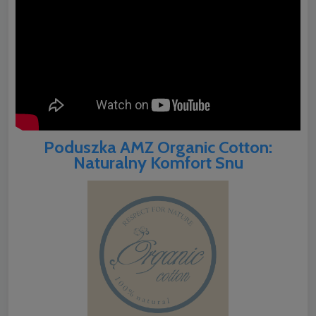
Poduszka AMZ Organic Cotton:
Naturalny Komfort Snu