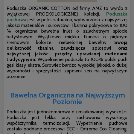
Poduszka ORGANIC COTTON od firmy AMZ to wyrób z
wyjątkowej PROEKOLOGICZNEJ kolekcji.
Poduszka
puchowa
jest w pełni naturalna, wytworzona z najwyższej
jakości materiałów i surowców. Tkanina pokryciowa to 100
% organiczna bawełna inlet o szlachetnym splocie
batystowym. Wyjątkowo miękka tkanina o pięknym
kremowym kolorze, niebielonej bawełny.
Swoją
delikatność tkanina zawdzięcza splotowi oraz
najwyższej jakości przędzy uprawianej metodami
tradycyjnymi.
Wypełnienie poduszki to 100% polski puch
gęsi klasy ekstra. Surowiec bardzo wysokiej jakości, o dużej
wyporności i sprężystości zapewni sen na najwyższym
poziomie.
Bawełna Organiczna na Najwyższym
Poziomie
Poduszka jest jednokomorowa o umiarkowanej wysokości.
Poduszka jest lekka przy zachowaniu wysokiego
współczynnika termoizolacji. Wypełnienie puchowe
zostało poddane procesowi EEC - Extreme Eco Cleaning.