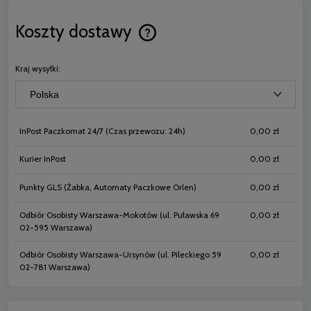
Koszty dostawy
Cena nie zawiera ewentualnych koszt
płatności
Kraj wysyłki:
InPost Paczkomat 24/7
(Czas przewozu: 24h)
0,00 zł
Kurier InPost
0,00 zł
Punkty GLS
(Żabka, Automaty Paczkowe Orlen)
0,00 zł
Odbiór Osobisty Warszawa-Mokotów
(ul. Puławska 69
0,00 zł
02-595 Warszawa)
Odbiór Osobisty Warszawa-Ursynów
(ul. Pileckiego 59
0,00 zł
02-781 Warszawa)