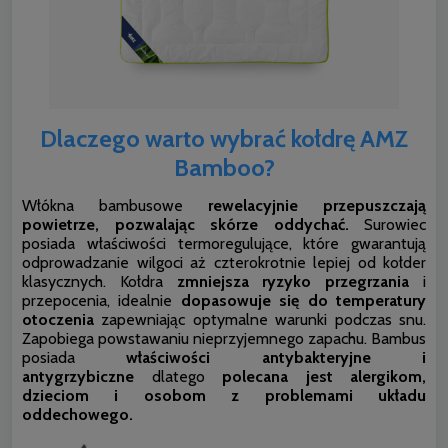
Dlaczego warto wybrać kołdrę AMZ
Bamboo?
Włókna bambusowe
rewelacyjnie przepuszczają
powietrze, pozwalając skórze oddychać.
Surowiec
posiada właściwości termoregulujące, które gwarantują
odprowadzanie wilgoci aż czterokrotnie lepiej od kołder
klasycznych. Kołdra
zmniejsza ryzyko przegrzania
i
przepocenia, idealnie
dopasowuje się do temperatury
otoczenia
zapewniając optymalne warunki podczas snu.
Zapobiega powstawaniu nieprzyjemnego zapachu. Bambus
posiada
właściwości antybakteryjne i
antygrzybiczne
dlatego
polecana jest alergikom,
dzieciom i osobom z problemami układu
oddechowego.