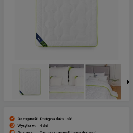
Dostępność:
Dostępna duża ilość
Wysyłka w:
4 dni
Dostawa:
Darmowa
(sprawdź formy dostawy)