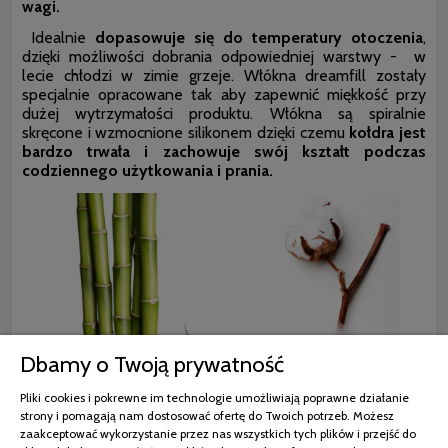
wagi.
Idealnie
dopasowuje się do temperatury otoczenia
,
dzięki możliwości dobrania odpowiedniej warstwy - w
lecie chłodzi w zimie grzeje. Włókna dreamfill zostały
specjalnie opracowane tak aby zapewnić miękkość przy
dużej wytrzymałości produktu. Włókna są spiralnie
skręcone i wzmocnione silikonem dzięki czemu
kołdra jest
bardzo trwała i zachowuje swój kształt podczas
codziennego użytkowania i prania.
Dbamy o Twoją prywatność
Pliki cookies i pokrewne im technologie umożliwiają poprawne działanie
strony i pomagają nam dostosować ofertę do Twoich potrzeb. Możesz
zaakceptować wykorzystanie przez nas wszystkich tych plików i przejść do