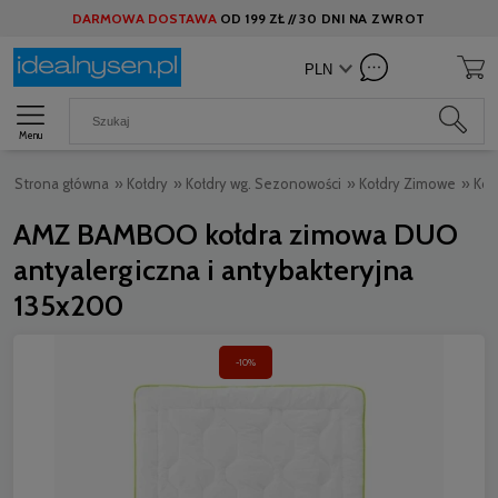
DARMOWA DOSTAWA
OD
199 ZŁ //
30 DNI NA ZWROT
Menu
Strona główna
»
Kołdry
»
Kołdry wg. Sezonowości
»
Kołdry Zimowe
»
Koł
AMZ BAMBOO kołdra zimowa DUO
antyalergiczna i antybakteryjna
135x200
-10%