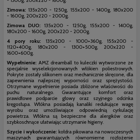
- 1300g, 200x220 - 1600g.
Zimowa:
135x200 - 1250g, 155x200 - 1400g, 180x200
- 1600g, 200x220 - 2000g.
Zimowa DUO:
135x200 - 1250g, 155x200 - 1400g,
180x200 - 1600g, 200x220 - 2000g.
4 pory roku:
135x200 - 1000+360g, 155x200 -
1120+400g, 180x200 - 1300+500g, 200x220 -
1600+600g.
Wypełnienie:
AMZ dreamball to kuleczki wytworzone ze
specjalnie wyselekcjonowanych włókien poliestrowych.
Pokryte zostały silikonem oraz mechanicznie skręcone, dla
zapewnienia najlepszej wyporności oraz sprężystości.
Otrzymane wypełnienie posiada zbliżone właściwości do
puchu naturalnego. Gwarantujące komfort oraz
prawidłowe podparcie głowy oraz szyjnego odcinka
kręgosłupa. Włókna posiadają kanaliki redukujące wagę
wyrobu oraz umożliwiające odpowiednią cyrkulację
powietrza. Włókna są bezpieczne dla alergików oraz
szybkoschnące ułatwiając utrzymanie higieny.
Szycie i wykończenie:
kołdra pikowana na nowoczesnych
maszynach gwarantujących równomierne rozłożenie