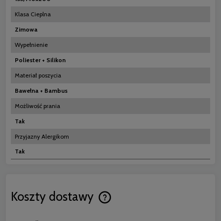
Klasa Cieplna
Zimowa
Wypełnienie
Poliester + Silikon
Materiał poszycia
Bawełna + Bambus
Możliwość prania
Tak
Przyjazny Alergikom
Tak
Koszty dostawy
Cena nie zawiera ewentualnych koszt
płatności