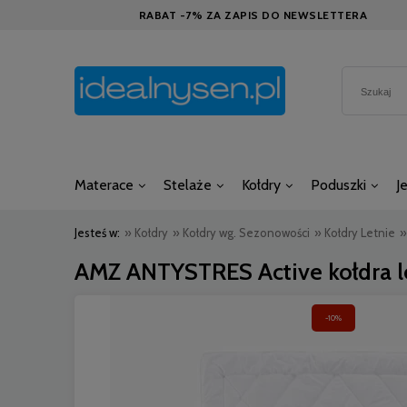
RABAT -7% ZA ZAPIS DO NEWSLETTERA
Materace
Stelaże
Kołdry
Poduszki
J
Jesteś w:
»
Kołdry
»
Kołdry wg. Sezonowości
»
Kołdry Letnie
»
AMZ ANTYSTRES Active kołdra l
-10%