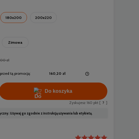
180x200
200x220
Zimowa
,00 zł
przed tą promocją:
160,20 zł
Jeżeli produkt jest sprzedawany krócej niż
Do koszyka
30 dni, wyświetlana jest najniższa cena od
momentu, kiedy produkt pojawił się w
Zyskujesz
160
pkt [
?
]
sprzedaży.
ny. Używaj go zgodnie z instrukcją używania lub etykietą.