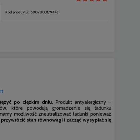
Kod produktu:
5907803179443
rt
rężyć po ciężkim dniu.
Produkt antyalergiczny –
tów, które powodują gromadzenie się ładunku
mamy możliwość zneutralizować ładunki ponieważ
rzywrócić stan równowagi i zacząć wysypiać się