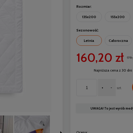
Rozmiar:
135x200
155x200
Sezonowość:
Letnia
Całoroczna
160,20 zł
178
Najniższa cena z 30 dni 
+
-
szt.
UWAGA! To jest wyrób medycz
Ocena: