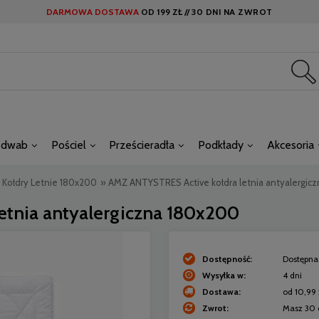
DARMOWA DOSTAWA
OD
199 ZŁ //
30 DNI NA ZWROT
edwab
Pościel
Prześcieradła
Podkłady
Akcesoria
Kołdry Letnie 180x200
»
AMZ ANTYSTRES Active kołdra letnia antyalergic
etnia antyalergiczna 180x200
Dostępność:
Dostępna 
Wysyłka w:
4 dni
Dostawa:
od 10,99 
Zwrot:
Masz 30 