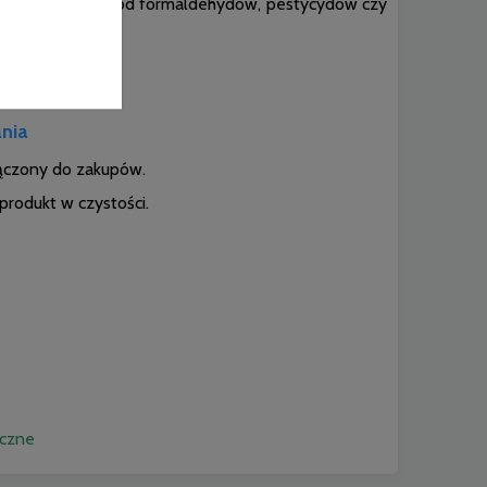
elowe są wolne od formaldehydów, pestycydów czy
ania
łączony do zakupów.
produkt w czystości.
iczne