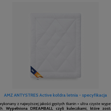
AMZ ANTYSTRES Active kołdra letnia - specyfikacja
ykonany z najwyższej jakości gęstych tkanin + ultra czyste wyp
ch.
Wypełniona DREAMBALL czyli kuleczkami, które zos