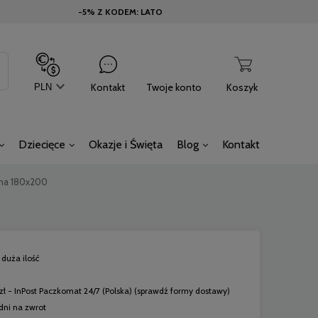
-5% Z KODEM: LATO
Kontakt
Twoje konto
Koszyk
Dziecięce
Okazje i Święta
Blog
Kontakt
zna 180x200
duża ilość
zł
- InPost Paczkomat 24/7
(Polska)
(sprawdź formy dostawy)
dni na zwrot