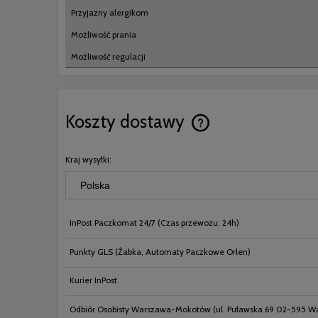
Przyjazny alergikom
Możliwość prania
Możliwość regulacji
Koszty dostawy
Cena nie zawiera ewentual
Kraj wysyłki:
płatności
InPost Paczkomat 24/7
(Czas przewozu: 24h)
Punkty GLS
(Żabka, Automaty Paczkowe Orlen)
Kurier InPost
Odbiór Osobisty Warszawa-Mokotów
(ul. Puławska 69 02-595 W