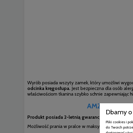
Wyrób posiada wszyty zamek, który umożliwi wygod
odcinka kręgosłupa.
Jest bezpieczna dla osób alerg
właściwościom tkanina szybko schnie zapewniając hi
AMZ ANTYSTRES
Dbamy o 
Produkt posiada 2-letnią gwarancję na błędy po
Pliki cookies i 
Możliwość prania w pralce w maksymalnie 60 st. C 
do Twoich potrze
dostosować użyci