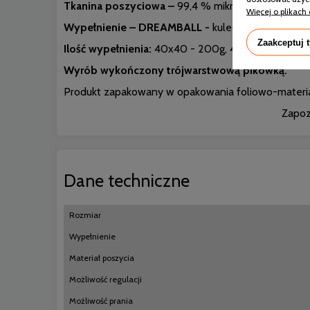
Tkanina poszyciowa –
99,4 % mikrofibra, 0,6 % w
Więcej o plikach 
Wypełnienie – DREAMBALL -
kuleczki wytworzone
Zaakceptuj 
Ilość wypełnienia:
40x40 - 200g, 40x60 - 250g, 5
Wyrób wykończony trójwarstwową pikówką.
Produkt zapakowany w opakowania foliowo-materi
Zapoz
Dane techniczne
Rozmiar
Wypełnienie
Materiał poszycia
Możliwość regulacji
Możliwość prania