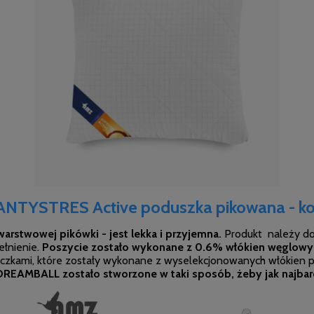
NTYSTRES Active poduszka pikowana - ko
jwarstwowej pikówki - jest lekka i przyjemna.
Produkt należy do
ełnienie.
Poszycie zostało wykonane z 0.6% włókien węglowyc
zkami, które zostały wykonane z wyselekcjonowanych włókien po
DREAMBALL zostało stworzone w taki sposób, żeby jak najbard