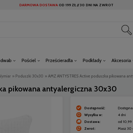
DARMOWA DOSTAWA
OD
199 ZŁ //
30 DNI NA ZWROT
edwab
Pościel
Prześcieradła
Podkłady
Akcesoria
Wymiar
»
Poduszki 30x30
»
AMZ ANTYSTRES Active poduszka pikowana anty
a pikowana antyalergiczna 30x30
Dostępność:
Dostępna 
Wysyłka w:
4 dni
Dostawa:
od 10,99 
Zwrot:
Masz 30 