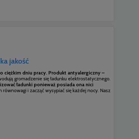
a jakość
 ciężkim dniu pracy.
Produkt antyalergiczny –
odują gromadzenie się ładunku elektrostatycznego.
zować ładunki ponieważ posiada ona nici
 równowagi i zacząć wysypiać się każdej nocy.
Nasz