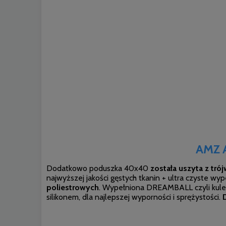
AMZ A
Dodatkowo
poduszka 40x40
została uszyta z tró
najwyższej jakości gęstych tkanin + ultra czyste wyp
poliestrowych
. Wypełniona DREAMBALL czyli kulec
silikonem, dla najlepszej wyporności i sprężystości.