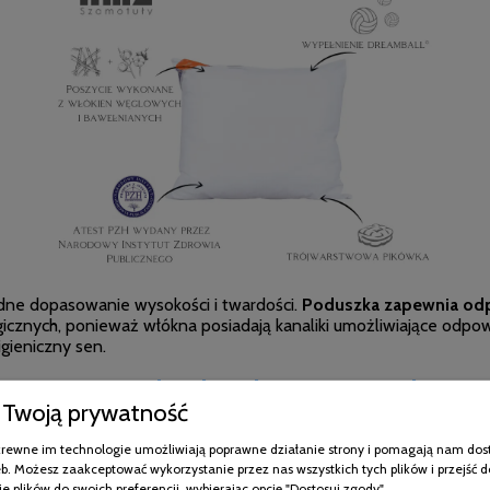
ne dopasowanie wysokości i twardości.
Poduszka zapewnia odp
icznych, ponieważ włókna posiadają kanaliki umożliwiające odpowi
gieniczny sen.
 Active poduszka pikowana - użytkowanie 
Twoją prywatność
wstałe przy produkcji. Niezbędny jest dowód zakupu, który zo
pokrewne im technologie umożliwiają poprawne działanie strony i pomagają nam dos
pozwala wyeliminować roztocze i inne drobnoustroje zachowując 
b. Możesz zaakceptować wykorzystanie przez nas wszystkich tych plików i przejść d
e plików do swoich preferencji, wybierając opcję "Dostosuj zgody".