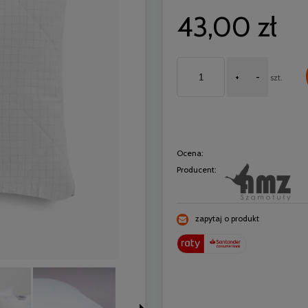
43,00 zł
+
-
szt.
Ocena:
Producent:
zapytaj o produkt