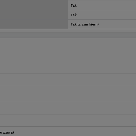
Tak
Tak
Tak (z zamkiem)
nych kosztów
arszawa)