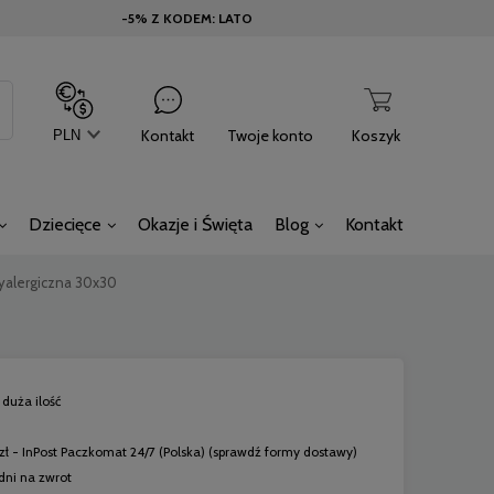
-5% Z KODEM: LATO
Kontakt
Twoje konto
Koszyk
Dziecięce
Okazje i Święta
Blog
Kontakt
alergiczna 30x30
duża ilość
zł
- InPost Paczkomat 24/7
(Polska)
(sprawdź formy dostawy)
dni na zwrot