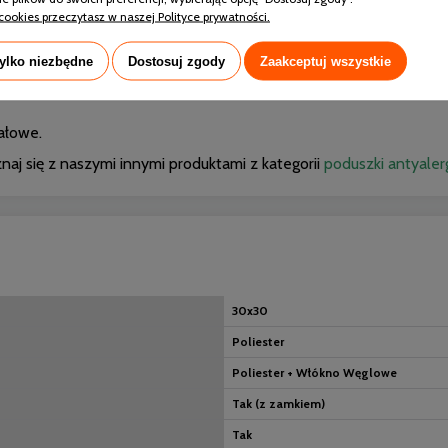
łókno węglowe
cookies przeczytasz w naszej Polityce prywatności.
 ze specjalnie wyselekcjonowanych włókien poliestrowych
tylko niezbędne
Dostosuj zgody
Zaakceptuj wszystkie
0x60 - 450g, 50x70 - 550g, 70x80 - 1000g
ałowe.
naj się z naszymi innymi produktami z kategorii
poduszki antyaler
30x30
Poliester
Poliester + Włókno Węglowe
Tak (z zamkiem)
Tak