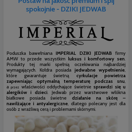
Postaw na jakość premium i spij
spokojnie - DZIKI JEDWAB
Poduszka bawełniana
IMPERIAL DZIKI
JEDWAB
firmy
AMW to przede wszystkim
luksus i komfortowy sen
.
Produkty tej marki spełnią oczekiwania najbardziej
wymagających. Kołdra posiada
jedwabne wypełnienie
,
które gwarantuje świetną
cyrkulacje powietrza
zapewniając optymalną temperaturę podczas snu
,
a
właściwości oddychające świetnie
sprawdzi się u
przez
alergików i dzieci
. Jedwab przez warstwowe włókna
białkowe posiada świetne
działanie na skórę –
nawilżające i antyalergiczne
, dlatego polecany jest dla
osób z wrażliwą cerą i problemami skórnymi.