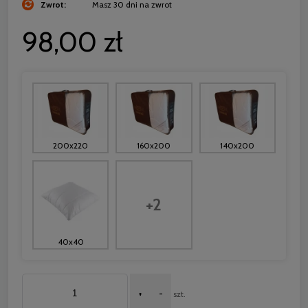
Zwrot:
Masz 30 dni na zwrot
98,00 zł
200x220
160x200
140x200
+2
40x40
+
-
szt.