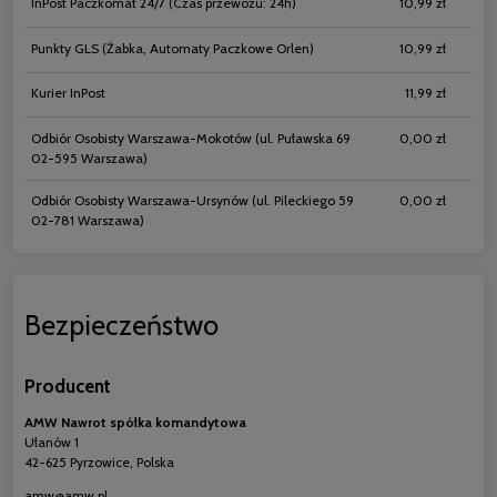
InPost Paczkomat 24/7
(Czas przewozu: 24h)
10,99 zł
Punkty GLS
(Żabka, Automaty Paczkowe Orlen)
10,99 zł
Kurier InPost
11,99 zł
Odbiór Osobisty Warszawa-Mokotów
(ul. Puławska 69
0,00 zł
02-595 Warszawa)
Odbiór Osobisty Warszawa-Ursynów
(ul. Pileckiego 59
0,00 zł
02-781 Warszawa)
Bezpieczeństwo
Producent
AMW Nawrot spółka komandytowa
Ułanów 1
42-625 Pyrzowice, Polska
amw@amw.pl