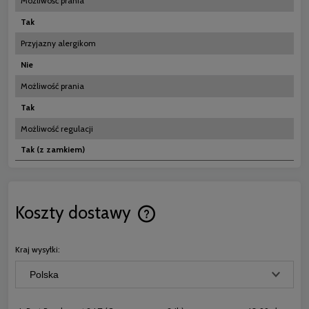
Możliwość prania
Tak
Przyjazny alergikom
Nie
Możliwość prania
Tak
Możliwość regulacji
Tak (z zamkiem)
Koszty dostawy
Cena nie zawiera ewentualnych koszt
płatności
Kraj wysyłki: