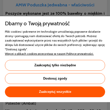
AMW Poduszka Jedwabna - właściwości
Poszycie wykonane jest ze 100% bawełny o miękkim i
przyjemnym chwycie
. Najwyższej jakości tkanina
Dbamy o Twoją prywatność
bawełniana – batyst zapewnia dodatkowe wrażenia
estetyczne.
Poduszka jedwabna
jakości premium to
Pliki cookies i pokrewne im technologie umożliwiają poprawne działanie
wyjątkowa
wygoda
ale także spokojny i komfortowy sen,
strony i pomagają nam dostosować ofertę do Twoich potrzeb. Możesz
który z pewnością wpływa na dobre samopoczucie i nasze
zaakceptować wykorzystanie przez nas wszystkich tych plików i przejść do
zdrowie. Stylowy produkt z pewnością będzie się pięknie i
sklepu lub dostosować użycie plików do swoich preferencji, wybierając opcję
luksusowo prezentował jako dodatek dekoracyjny każdej
"Dostosuj zgody".
sypialni.
Wyrób posiada
OEKO TEX STANDARD 100 -
Więcej o plikach cookies przeczytasz w naszej Polityce prywatności.
certyfikat gwarancji najlepszej jakości produktów
tekstylnych i włókienniczych.
Przeprowadzone badania
w laboratoriach potwierdzają brak szkodliwych substancji,
Zaakceptuj tylko niezbędne
które mają niekorzystny wpływ na zdrowie człowieka.
Artykuły pościelowe są wolne od formaldehydów,
pestycydów czy substancji, które mogą być przyczyną
Dostosuj zgody
wywoływania alergii.
Poszycie:
100% bawełna percal
Zaakceptuj wszystkie
Podbicie:
100% dziki jedwab,
Wypełnienie:
100 %
Poliester (Amball)