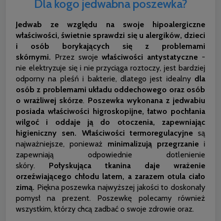
Dla kogo jedwabna poszewka?
Jedwab ze względu na swoje hipoalergiczne
właściwości, świetnie sprawdzi się u alergików, dzieci
i osób borykających się z problemami
skórnymi.
Przez swoje
właściwości antystatyczne
-
nie elektryzuje się i nie przyciąga roztoczy, jest bardziej
odporny na pleśń i bakterie, dlatego jest idealny
dla
osób z problemami układu oddechowego oraz osób
o wrażliwej skórze
.
Poszewka wykonana z jedwabiu
posiada właściwości higroskopijne, łatwo pochłania
wilgoć i oddaje ją do otoczenia, zapewniając
higieniczny sen.
Właściwości termoregulacyjne
są
najważniejsze, ponieważ
minimalizują przegrzanie
i
zapewniają odpowiednie dotlenienie
skóry.
Połyskująca tkanina daje wrażenie
orzeźwiającego chłodu latem, a zarazem otula ciało
zimą.
Piękna poszewka najwyższej jakości to doskonały
pomysł na prezent. Poszewkę polecamy również
wszystkim, którzy chcą zadbać o swoje zdrowie oraz.