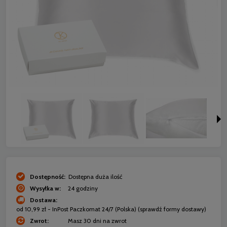
Dostępność:
Dostępna duża ilość
Wysyłka w:
24 godziny
Dostawa:
od 10,99 zł
- InPost Paczkomat 24/7
(Polska)
(sprawdź formy dostawy)
Zwrot:
Masz 30 dni na zwrot