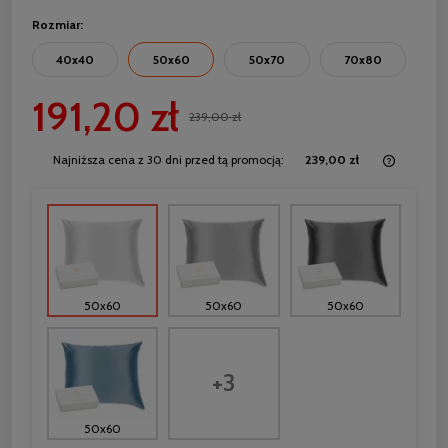
Rozmiar:
40x40
50x60
50x70
70x80
191,20 zł
239,00 zł
Najniższa cena z 30 dni przed tą promocją:
239,00 zł
Jeżeli 
30 dni,
momentu
sprzed
50x60
50x60
50x60
+3
50x60