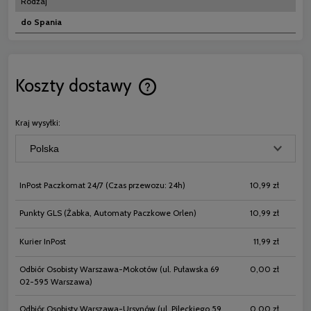
Rodzaj
do Spania
Koszty dostawy
Cena nie zawiera ewentualnych koszt
płatności
Kraj wysyłki:
InPost Paczkomat 24/7
(Czas przewozu: 24h)
10,99 zł
Punkty GLS
(Żabka, Automaty Paczkowe Orlen)
10,99 zł
Kurier InPost
11,99 zł
Odbiór Osobisty Warszawa-Mokotów
(ul. Puławska 69
0,00 zł
02-595 Warszawa)
Odbiór Osobisty Warszawa-Ursynów
(ul. Pileckiego 59
0,00 zł