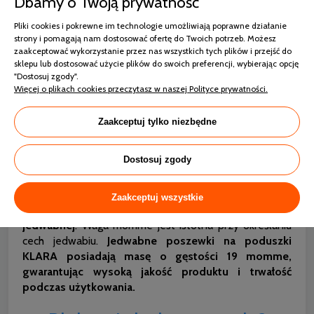
Dbamy o Twoją prywatność
Pliki cookies i pokrewne im technologie umożliwiają poprawne działanie
strony i pomagają nam dostosować ofertę do Twoich potrzeb. Możesz
zaakceptować wykorzystanie przez nas wszystkich tych plików i przejść do
sklepu lub dostosować użycie plików do swoich preferencji, wybierając opcję
"Dostosuj zgody".
Więcej o plikach cookies przeczytasz w naszej Polityce prywatności.
Zaakceptuj tylko niezbędne
Dostosuj zgody
Co oznacza waga momme?
Zaakceptuj wszystkie
Jest to
system służący do pomiaru jakości tkaniny
jedwabnej
. Waga momme jest istotna przy określaniu
cech jedwabiu.
Jedwabne poszewki na poduszki
KLARA posiadają masę o gęstości 19 momme,
gwarantując wysoką jakość produktu i trwałość
podczas użytkowania.