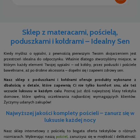
Sklep z materacami, pościelą,
poduszkami i kołdrami – Idealny Sen
Kiedy myślisz o sypialni, z pewnością pierwszym Twoim skojarzeniem jest
przestrzeń idealna do odpoczynku. Właśnie dlatego stworzyliśmy miejsce, w
którym każdy element Twojej sypialni – od kołdry, przez poduszki i pościele
bawełniane, aż po drobne akcesoria – dopełni się i zapewni zdrowy sen.
Nasz sklep z poduszkami i kołdrami oferuje produkty wykonane z
dbałością o detale, które zapewnią Ci nie tylko komfort snu, ale też
uczucie luksusu w każdym calu
. Poznaj już dziś najwyższej klasy tekstylia
domowe, które spełnią oczekiwania najbardziej wymagających klientów.
Życzymy udanych zakupów!
Najwyższej jakości komplety pościeli – zanurz się w
luksusie każdej nocy
Nasz sklep internetowy z pościelą to bogata oferta tekstyliów o różnych
rozmiarach. Wybierając naszą
pościel
, zanurzysz się w miękkość i delikatność.