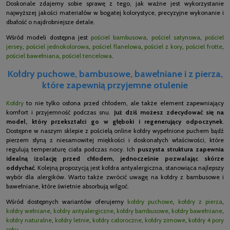
Doskonale zdajemy sobie sprawę z tego, jak ważne jest wykorzystanie
najwyższej jakości materiałów w bogatej kolorystyce, precyzyjne wykonanie i
dbałość o najdrobniejsze detale.
Wśród modeli dostępna jest
pościel bambusowa
,
pościel satynowa
,
pościel
jersey
,
pościel jednokolorowa
,
pościel flanelowa
,
pościel z kory
,
pościel frotte
,
pościel bawełniana
,
pościel tencelowa
.
Kołdry puchowe, bambusowe, bawełniane i z pierza,
które zapewnią przyjemne otulenie
Kołdry
to nie tylko osłona przed chłodem, ale także element zapewniający
komfort i przyjemność podczas snu.
Już dziś możesz zdecydować się na
model, który przekształci go w głęboki i regenerujący odpoczynek
.
Dostępne w naszym sklepie z pościelą online kołdry wypełnione puchem bądź
pierzem słyną z niesamowitej miękkości i doskonałych właściwości, które
regulują temperaturę ciała podczas nocy. Ich
puszysta struktura zapewnia
idealną izolację przed chłodem, jednocześnie pozwalając skórze
oddychać
. Kolejną propozycją jest kołdra antyalergiczna, stanowiąca najlepszy
wybór dla alergików. Warto także zwrócić uwagę na kołdry z bambusowe i
bawełniane, które świetnie absorbują wilgoć.
Wśród dostępnych wariantów oferujemy
kołdry puchowe
,
kołdry z pierza
,
kołdry wełniane
,
kołdry antyalergiczne
,
kołdry bambusowe
,
kołdry bawełniane
,
kołdry naturalne
,
kołdry letnie
,
kołdry całoroczne
,
kołdry zimowe
,
kołdry 4 pory
roku
.