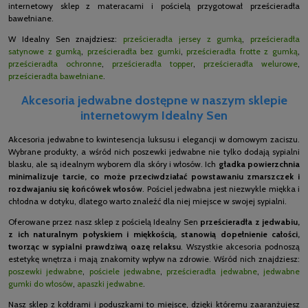
internetowy sklep z materacami i pościelą przygotował prześcieradła
bawełniane.
W Idealny Sen znajdziesz:
prześcieradła jersey z gumką
,
prześcieradła
satynowe z gumką
,
prześcieradła bez gumki
,
prześcieradła frotte z gumką
,
prześcieradła ochronne
,
prześcieradła topper
,
prześcieradła welurowe
,
prześcieradła bawełniane
.
Akcesoria jedwabne dostępne w naszym sklepie
internetowym Idealny Sen
Akcesoria jedwabne to kwintesencja luksusu i elegancji w domowym zaciszu.
Wybrane produkty, a wśród nich poszewki jedwabne nie tylko dodają sypialni
blasku, ale są idealnym wyborem dla skóry i włosów. Ich
gładka powierzchnia
minimalizuje tarcie, co może przeciwdziałać powstawaniu zmarszczek i
rozdwajaniu się końcówek włosów
. Pościel jedwabna jest niezwykle miękka i
chłodna w dotyku, dlatego warto znaleźć dla niej miejsce w swojej sypialni.
Oferowane przez nasz sklep z pościelą Idealny Sen
prześcieradła z jedwabiu,
z ich naturalnym połyskiem i miękkością, stanowią dopełnienie całości,
tworząc w sypialni prawdziwą oazę relaksu
. Wszystkie akcesoria podnoszą
estetykę wnętrza i mają znakomity wpływ na zdrowie. Wśród nich znajdziesz:
poszewki jedwabne
,
pościele jedwabne
,
prześcieradła jedwabne
,
jedwabne
gumki do włosów
,
apaszki jedwabne
.
Nasz sklep z kołdrami i poduszkami to miejsce, dzięki któremu zaaranżujesz