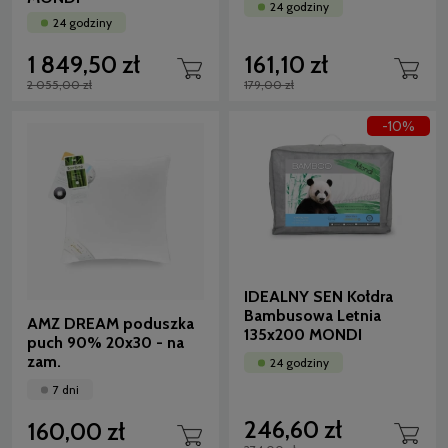
24 godziny
24 godziny
1 849,50 zł
161,10 zł
2 055,00 zł
179,00 zł
-10%
IDEALNY SEN Kołdra
Bambusowa Letnia
AMZ DREAM poduszka
135x200 MONDI
puch 90% 20x30 - na
zam.
24 godziny
7 dni
246,60 zł
160,00 zł