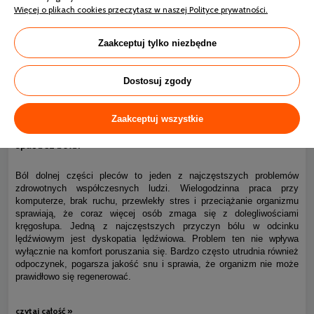
Więcej o plikach cookies przeczytasz w naszej Polityce prywatności.
Zaakceptuj tylko niezbędne
Dostosuj zgody
Zaakceptuj wszystkie
Ból kręgosłupa piersiowego i dyskopatia lędźwiowa – jak
0
spać bez bólu?
Ból dolnej części pleców to jeden z najczęstszych problemów
zdrowotnych współczesnych ludzi. Wielogodzinna praca przy
komputerze, brak ruchu, przewlekły stres i przeciążanie organizmu
sprawiają, że coraz więcej osób zmaga się z dolegliwościami
kręgosłupa. Jedną z najczęstszych przyczyn bólu w odcinku
lędźwiowym jest dyskopatia lędźwiowa. Problem ten nie wpływa
wyłącznie na komfort poruszania się. Bardzo często utrudnia również
odpoczynek, pogarsza jakość snu i sprawia, że organizm nie może
prawidłowo się regenerować.
czytaj całość »