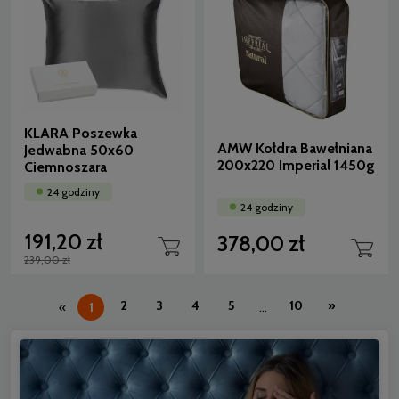
KLARA Poszewka
AMW Kołdra Bawełniana
Jedwabna 50x60
200x220 Imperial 1450g
Ciemnoszara
24 godziny
24 godziny
191,20 zł
378,00 zł
239,00 zł
2
3
4
5
10
»
«
1
...