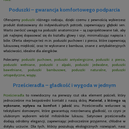
Poduszki – gwarancja komfortowego podparcia
Oferujemy
poduszki
różnego rodzaju, dzięki czemu z pewnością wybierzesz
produkt dostosowany do indywidualnych potrzeb, zapewniający głęboki sen.
Warto zwrócić uwagę na poduszki anatomiczne – są zaprojektowane tak, aby
jak najlepiej dopasować się do kształtu głowy i szyi, minimalizując napięcia i
bóle. Oferta obejmuje też m.in. poduszki puchowe i z pierza, które zapewniają
luksusową miękkość, oraz te wykonane z bambusa, znane z antybakteryjnych
właściwości, idealne dla alergików.
Polecamy:
poduszki puchowe
,
poduszki antyalergiczne
,
poduszki z pierza
,
poduszki wełniane
,
poduszki z alpaki
,
poduszki jedwabne
,
poduszki
bawełniane
,
poduszki bambusowe
,
poduszki naturalne
,
poduszki
ortopedyczne
,
wsypy
.
Prześcieradła – gładkość i wygoda w jednym
Prześcieradła
to niewidoczny na pierwszy rzut oka element pościeli, który
jednocześnie ma bezpośredni kontakt z naszą skórą.
Materiał, z którego są
wykonane, wpływa na komfort i jakość
snu. Prześcieradła welurowe są
tekstyliami domowymi, które gwarantują niezrównaną gładkość, co czyni je
ulubionym wyborem wśród miłośników luksusu. Satynowe prześcieradła
dodają odrobiny elegancji, zapewniając jednocześnie przyjemne, chłodne w
dotyku uczucie. Dla tych, którzy poszukują ekologicznych rozwiązań, nasz