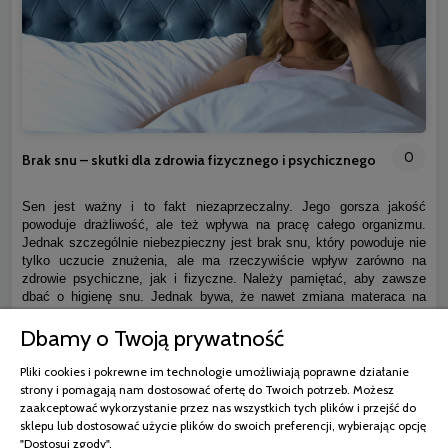
0
Brak snu – skutki dla zdrowia fizycznego i psychicznego
Sen jest ważny i to fakt niezaprzeczalny. Jego gorsza jakość
powoduje drażliwość, ale też wpływa na pracę całego organizmu.
Jednak szczególnie niebezpieczny jest brak snu, który powoduje nie
tylko uczucie znużenia, ale ma rzeczywiście wpływ zarówno na
zdrowie psychiczne, jak i fizyczne. Należy pamiętać, aby zawsze
dbać o higienę snu. Jednak bywa, że nawet zmiana materaca na
nowy nie wystarczy i organizm wciąż jest w trybie czujności.
Dbamy o Twoją prywatność
czytaj całość »
Pliki cookies i pokrewne im technologie umożliwiają poprawne działanie
strony i pomagają nam dostosować ofertę do Twoich potrzeb. Możesz
zaakceptować wykorzystanie przez nas wszystkich tych plików i przejść do
sklepu lub dostosować użycie plików do swoich preferencji, wybierając opcję
"Dostosuj zgody".