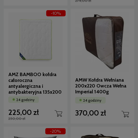
274,00 zł
-10%
AMZ BAMBOO kołdra
AMW Kołdra Wełniana
całoroczna
200x220 Owcza Wełna
antyalergiczna i
Imperial 1400g
antybakteryjna 135x200
24 godziny
24 godziny
225,00 zł
370,00 zł
250,00 zł
-20%