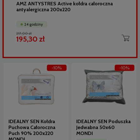
AMZ ANTYSTRES Active kołdra całoroczna
antyalergiczna 200x220
24 godziny
217,00 zł
195,30 zł
-10%
-10%
IDEALNY SEN Kołdra
IDEALNY SEN Poduszka
Puchowa Całoroczna
Jedwabna 50x60
Puch 90% 200x220
MONDI
MONDI