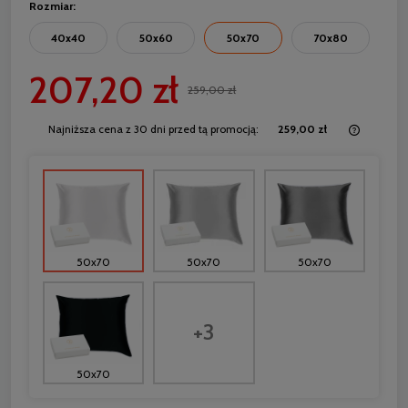
Rozmiar:
40x40
50x60
50x70
70x80
207,20 zł
259,00 zł
Najniższa cena z 30 dni przed tą promocją:
259,00 zł
Jeżeli 
30 dni,
momentu
sprzed
50x70
50x70
50x70
+3
50x70