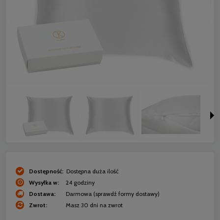
Dostępność:
Dostępna duża ilość
Wysyłka w:
24 godziny
Dostawa:
Darmowa
(sprawdź formy dostawy)
Zwrot:
Masz 30 dni na zwrot