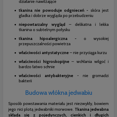
działanie nawilżające
tkanina nie powoduje odgnieceń -
skóra jest
gładka i dobrze wygląda po przebudzeniu
niepowtarzalny wygląd
– delikatna i lekka
tkanina o subtelnym połysku
tkanina hipoalergiczna -
o wysokiej
przepuszczalności powietrza
właściwości antystatyczne
– nie przyciąga kurzu
właściwości higroskopijne
– wchłania wilgoć i
bardzo łatwo schnie
właściwości antybakteryjne
- nie gromadzi
bakterii
Budowa włókna jedwabiu
Sposób powstawania materiału jest niezwykły, bowiem
jego nici plotą jedwabniki morwowe.
Tkanina jedwabna
składa się z pojedynczych, cienkich i długich