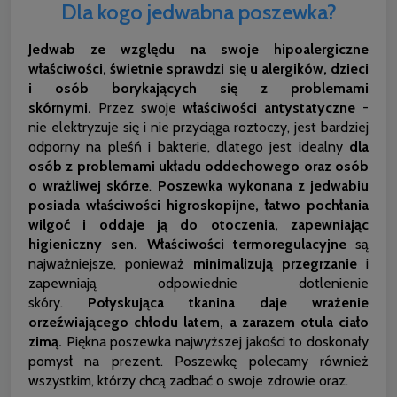
Dla kogo jedwabna poszewka?
Jedwab ze względu na swoje hipoalergiczne
właściwości, świetnie sprawdzi się u alergików, dzieci
i osób borykających się z problemami
skórnymi.
Przez swoje
właściwości antystatyczne
-
nie elektryzuje się i nie przyciąga roztoczy, jest bardziej
odporny na pleśń i bakterie, dlatego jest idealny
dla
osób z problemami układu oddechowego oraz osób
o wrażliwej skórze
.
Poszewka wykonana z jedwabiu
posiada właściwości higroskopijne, łatwo pochłania
wilgoć i oddaje ją do otoczenia, zapewniając
higieniczny sen.
Właściwości termoregulacyjne
są
najważniejsze, ponieważ
minimalizują przegrzanie
i
zapewniają odpowiednie dotlenienie
skóry.
Połyskująca tkanina daje wrażenie
orzeźwiającego chłodu latem, a zarazem otula ciało
zimą.
Piękna poszewka najwyższej jakości to doskonały
pomysł na prezent. Poszewkę polecamy również
wszystkim, którzy chcą zadbać o swoje zdrowie oraz.