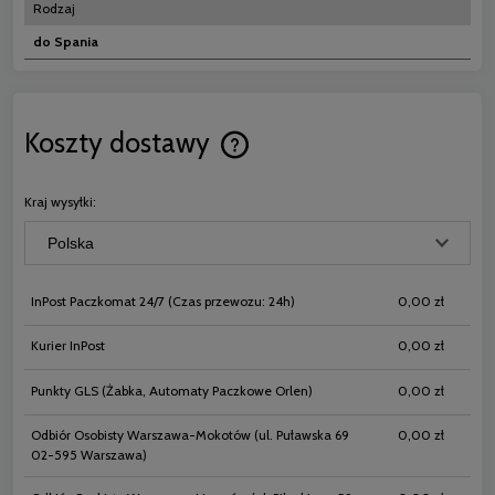
Rodzaj
do Spania
Koszty dostawy
Cena nie zawiera ewentualnych koszt
płatności
Kraj wysyłki:
InPost Paczkomat 24/7
(Czas przewozu: 24h)
0,00 zł
Kurier InPost
0,00 zł
Punkty GLS
(Żabka, Automaty Paczkowe Orlen)
0,00 zł
Odbiór Osobisty Warszawa-Mokotów
(ul. Puławska 69
0,00 zł
02-595 Warszawa)