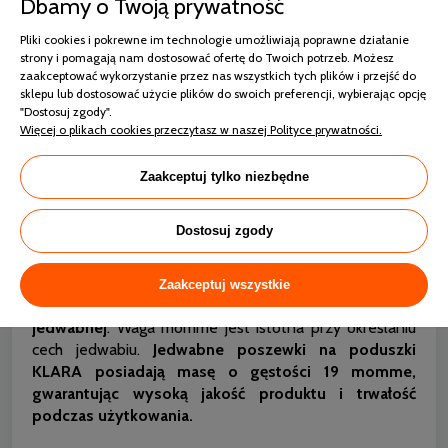
Dbamy o Twoją prywatność
Pliki cookies i pokrewne im technologie umożliwiają poprawne działanie
strony i pomagają nam dostosować ofertę do Twoich potrzeb. Możesz
zaakceptować wykorzystanie przez nas wszystkich tych plików i przejść do
sklepu lub dostosować użycie plików do swoich preferencji, wybierając opcję
"Dostosuj zgody".
Więcej o plikach cookies przeczytasz w naszej Polityce prywatności.
Zaakceptuj tylko niezbędne
Dostosuj zgody
Co oznacza waga momme?
Zaakceptuj wszystkie
Jest to
system służący do pomiaru jakości tkaniny
jedwabnej
. Waga momme jest istotna przy określaniu
cech jedwabiu.
Jedwabne poszewki na poduszki
KLARA posiadają masę o gęstości 19 momme,
gwarantując wysoką jakość produktu i trwałość
podczas użytkowania.