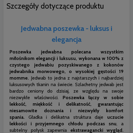
Szczegóły dotyczące produktu
Jedwabna poszewka - luksus i
elegancja
Poszewka jedwabna polecana wszystkim
miłośnikom elegancji i luksusu, wykonana w 100% z
czystego jedwabiu pozyskiwanego z kokonów
jedwabnika morwowego, o wysokiej gęstości 19
momme.
Jedwab to jedna z najstarszych i najbardziej
luksusowych tkanin na świecie. Szlachetny jedwab jest
bardzo ceniony do dzisiaj, ze względu na swoje
niezwykłe właściwości.
Poszewka łączy w sobie
lekkość, miękkość i delikatność, gwarantując
niesamowite doznania i niezwykły komfort
spania.
Gładka i delikatna struktura daje
uczucie
lekkości i przyjemnego chłodu podczas snu
, a
subtelny połysk zapewnia
ekstrawagancki wygląd.