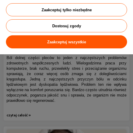
Zaakceptuj tylko niezbędne
Dostosuj zgody
Ból kręgosłupa piersiowego i dyskopatia lędźwiowa – jak
0
Zaakceptuj wszystkie
spać bez bólu?
Ból dolnej części pleców to jeden z najczęstszych problemów
zdrowotnych współczesnych ludzi. Wielogodzinna praca przy
komputerze, brak ruchu, przewlekły stres i przeciążanie organizmu
sprawiają, że coraz więcej osób zmaga się z dolegliwościami
kręgosłupa. Jedną z najczęstszych przyczyn bólu w odcinku
lędźwiowym jest dyskopatia lędźwiowa. Problem ten nie wpływa
wyłącznie na komfort poruszania się. Bardzo często utrudnia również
odpoczynek, pogarsza jakość snu i sprawia, że organizm nie może
prawidłowo się regenerować.
czytaj całość »