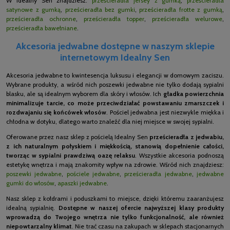
W Idealny Sen znajdziesz:
prześcieradła jersey z gumką
,
prześcieradła
satynowe z gumką
,
prześcieradła bez gumki
,
prześcieradła frotte z gumką
,
prześcieradła ochronne
,
prześcieradła topper
,
prześcieradła welurowe
,
prześcieradła bawełniane
.
Akcesoria jedwabne dostępne w naszym sklepie
internetowym Idealny Sen
Akcesoria jedwabne to kwintesencja luksusu i elegancji w domowym zaciszu.
Wybrane produkty, a wśród nich poszewki jedwabne nie tylko dodają sypialni
blasku, ale są idealnym wyborem dla skóry i włosów. Ich
gładka powierzchnia
minimalizuje tarcie, co może przeciwdziałać powstawaniu zmarszczek i
rozdwajaniu się końcówek włosów
. Pościel jedwabna jest niezwykle miękka i
chłodna w dotyku, dlatego warto znaleźć dla niej miejsce w swojej sypialni.
Oferowane przez nasz sklep z pościelą Idealny Sen
prześcieradła z jedwabiu,
z ich naturalnym połyskiem i miękkością, stanowią dopełnienie całości,
tworząc w sypialni prawdziwą oazę relaksu
. Wszystkie akcesoria podnoszą
estetykę wnętrza i mają znakomity wpływ na zdrowie. Wśród nich znajdziesz:
poszewki jedwabne
,
pościele jedwabne
,
prześcieradła jedwabne
,
jedwabne
gumki do włosów
,
apaszki jedwabne
.
Nasz sklep z kołdrami i poduszkami to miejsce, dzięki któremu zaaranżujesz
idealną sypialnię.
Dostępne w naszej ofercie najwyższej klasy produkty
wprowadzą do Twojego wnętrza nie tylko funkcjonalność, ale również
niepowtarzalny klimat
. Nie trać czasu na zakupach w sklepach stacjonarnych