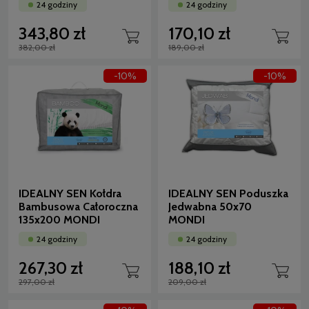
24 godziny
24 godziny
343,80 zł
170,10 zł
382,00 zł
189,00 zł
-10%
-10%
IDEALNY SEN Kołdra
IDEALNY SEN Poduszka
Bambusowa Całoroczna
Jedwabna 50x70
135x200 MONDI
MONDI
24 godziny
24 godziny
267,30 zł
188,10 zł
297,00 zł
209,00 zł