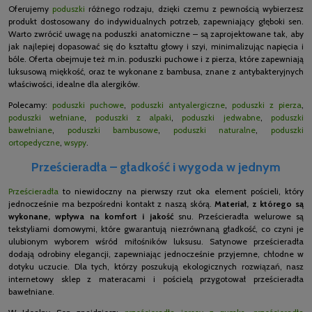
Oferujemy
poduszki
różnego rodzaju, dzięki czemu z pewnością wybierzesz
produkt dostosowany do indywidualnych potrzeb, zapewniający głęboki sen.
Warto zwrócić uwagę na poduszki anatomiczne – są zaprojektowane tak, aby
jak najlepiej dopasować się do kształtu głowy i szyi, minimalizując napięcia i
bóle. Oferta obejmuje też m.in. poduszki puchowe i z pierza, które zapewniają
luksusową miękkość, oraz te wykonane z bambusa, znane z antybakteryjnych
właściwości, idealne dla alergików.
Polecamy:
poduszki puchowe
,
poduszki antyalergiczne
,
poduszki z pierza
,
poduszki wełniane
,
poduszki z alpaki
,
poduszki jedwabne
,
poduszki
bawełniane
,
poduszki bambusowe
,
poduszki naturalne
,
poduszki
ortopedyczne
,
wsypy
.
Prześcieradła – gładkość i wygoda w jednym
Prześcieradła
to niewidoczny na pierwszy rzut oka element pościeli, który
jednocześnie ma bezpośredni kontakt z naszą skórą.
Materiał, z którego są
wykonane, wpływa na komfort i jakość
snu. Prześcieradła welurowe są
tekstyliami domowymi, które gwarantują niezrównaną gładkość, co czyni je
ulubionym wyborem wśród miłośników luksusu. Satynowe prześcieradła
dodają odrobiny elegancji, zapewniając jednocześnie przyjemne, chłodne w
dotyku uczucie. Dla tych, którzy poszukują ekologicznych rozwiązań, nasz
internetowy sklep z materacami i pościelą przygotował prześcieradła
bawełniane.