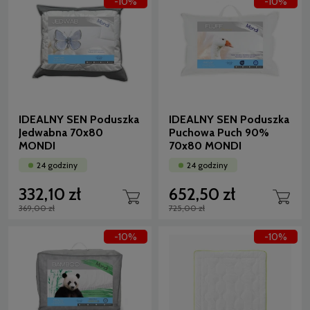
-10%
-10%
IDEALNY SEN Poduszka
IDEALNY SEN Poduszka
Jedwabna 70x80
Puchowa Puch 90%
MONDI
70x80 MONDI
24 godziny
24 godziny
332,10 zł
652,50 zł
369,00 zł
725,00 zł
-10%
-10%