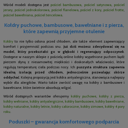
Wśród modeli dostępna jest
pościel bambusowa
,
pościel satynowa
,
pościel
jersey
,
pościel jednokolorowa
,
pościel flanelowa
,
pościel z kory
,
pościel frotte
,
pościel bawełniana
,
pościel tencelowa
.
Kołdry puchowe, bambusowe, bawełniane i z pierza,
które zapewnią przyjemne otulenie
Kołdry
to nie tylko osłona przed chłodem, ale także element zapewniający
komfort i przyjemność podczas snu.
Już dziś możesz zdecydować się na
model, który przekształci go w głęboki i regenerujący odpoczynek
.
Dostępne w naszym sklepie z pościelą online kołdry wypełnione puchem bądź
pierzem słyną z niesamowitej miękkości i doskonałych właściwości, które
regulują temperaturę ciała podczas nocy. Ich
puszysta struktura zapewnia
idealną izolację przed chłodem, jednocześnie pozwalając skórze
oddychać
. Kolejną propozycją jest kołdra antyalergiczna, stanowiąca najlepszy
wybór dla alergików. Warto także zwrócić uwagę na kołdry z bambusowe i
bawełniane, które świetnie absorbują wilgoć.
Wśród dostępnych wariantów oferujemy
kołdry puchowe
,
kołdry z pierza
,
kołdry wełniane
,
kołdry antyalergiczne
,
kołdry bambusowe
,
kołdry bawełniane
,
kołdry naturalne
,
kołdry letnie
,
kołdry całoroczne
,
kołdry zimowe
,
kołdry 4 pory
roku
.
Poduszki – gwarancja komfortowego podparcia