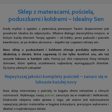
Sklep z materacami, pościelą,
poduszkami i kołdrami – Idealny Sen
Kiedy myślisz o sypialni, z pewnością pierwszym Twoim skojarzeniem jest
przestrzeń idealna do odpoczynku. Właśnie dlatego stworzyliśmy miejsce, w
którym każdy element Twojej sypialni – od kołdry, przez poduszki i pościele
bawełniane, aż po drobne akcesoria – dopełni się i zapewni zdrowy sen.
Nasz sklep z poduszkami i kołdrami oferuje produkty wykonane z
dbałością o detale, które zapewnią Ci nie tylko komfort snu, ale też
uczucie luksusu w każdym calu
. Poznaj już dziś najwyższej klasy tekstylia
domowe, które spełnią oczekiwania najbardziej wymagających klientów.
Życzymy udanych zakupów!
Najwyższej jakości komplety pościeli – zanurz się w
luksusie każdej nocy
Nasz sklep internetowy z pościelą to bogata oferta tekstyliów o różnych
rozmiarach. Wybierając naszą
pościel
, zanurzysz się w miękkość i delikatność.
Doskonale zdajemy sobie sprawę z tego, jak ważne jest wykorzystanie
najwyższej jakości materiałów w bogatej kolorystyce, precyzyjne wykonanie i
dbałość o najdrobniejsze detale.