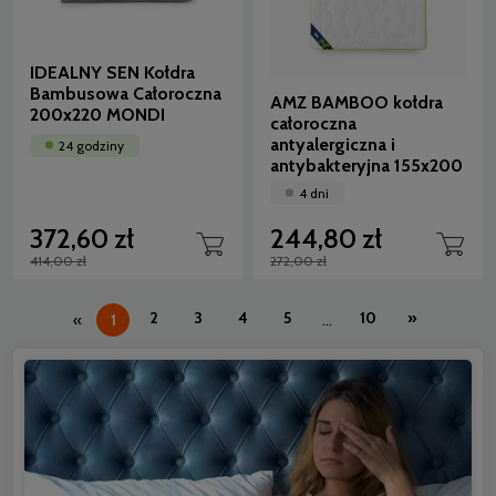
IDEALNY SEN Kołdra
Bambusowa Całoroczna
AMZ BAMBOO kołdra
200x220 MONDI
całoroczna
antyalergiczna i
24 godziny
antybakteryjna 155x200
4 dni
372,60 zł
244,80 zł
414,00 zł
272,00 zł
2
3
4
5
10
»
«
1
...