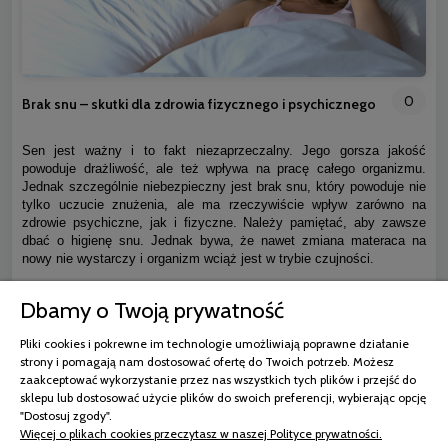
0
Brak snu – skutki dla zdrowia fizycznego i psychicznego
Sen jest ważny i to fakt niezaprzeczalny. Jego gorsza jakość
powoduje drażliwość, ale też wpływa na pracę całego organizmu.
Jednak szczególnie niebezpieczny jest brak snu, który powoduje nie
tylko uczucie znużenia, ale ma rzeczywiście wpływ zarówno na
zdrowie psychiczne, jak i fizyczne. Należy pamiętać, aby zawsze
dbać o higienę snu. Jednak bywa, że nawet zmiana materaca na
nowy nie wystarczy i organizm wciąż jest w trybie czujności.
Dbamy o Twoją prywatność
czytaj całość »
Pliki cookies i pokrewne im technologie umożliwiają poprawne działanie
strony i pomagają nam dostosować ofertę do Twoich potrzeb. Możesz
zaakceptować wykorzystanie przez nas wszystkich tych plików i przejść do
sklepu lub dostosować użycie plików do swoich preferencji, wybierając opcję
"Dostosuj zgody".
Więcej o plikach cookies przeczytasz w naszej Polityce prywatności.