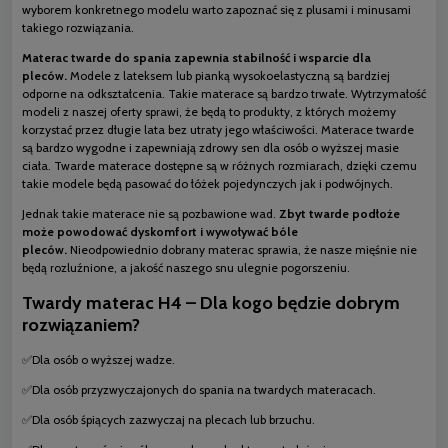
wyborem konkretnego modelu warto zapoznać się z plusami i minusami
takiego rozwiązania.
Materac twarde do spania zapewnia stabilność i wsparcie dla
pleców.
Modele z lateksem lub pianką wysokoelastyczną są bardziej
odporne na odkształcenia. Takie materace są bardzo trwałe. Wytrzymałość
modeli z naszej oferty sprawi, że będą to produkty, z których możemy
korzystać przez długie lata bez utraty jego właściwości. Materace twarde
są bardzo wygodne i zapewniają zdrowy sen dla osób o wyższej masie
ciała. Twarde materace dostępne są w różnych rozmiarach, dzięki czemu
takie modele będą pasować do łóżek pojedynczych jak i podwójnych.
Jednak takie materace nie są pozbawione wad.
Zbyt twarde podłoże
może powodować dyskomfort i wywoływać bóle
pleców.
Nieodpowiednio dobrany materac sprawia, że nasze mięśnie nie
będą rozluźnione, a jakość naszego snu ulegnie pogorszeniu.
Twardy materac H4 – Dla kogo będzie dobrym
rozwiązaniem?
✅Dla osób o wyższej wadze.
✅Dla osób przyzwyczajonych do spania na twardych materacach.
✅Dla osób śpiących zazwyczaj na plecach lub brzuchu.