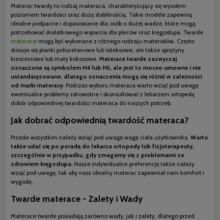
Materac twardy to rodzaj materaca, charakteryzujący się wysokim
poziomem twardości oraz dużą stabilnością. Takie modele zapewnią
idealne podparcie i dopasowanie dla osób o dużej wadze, które mogą
potrzebować dodatkowego wsparcia dla pleców oraz kręgosłupa. Twarde
materace
mogą być wykonane z różnego rodzaju materiałów. Często
stosuje się pianki poliuretanowe lub lateksowe, ale także sprężyny
kieszeniowe lub maty kokosowe.
Materace twarde zazwyczaj
oznaczone są symbolem H4 lub H5, ale jest to mocno umowne i nie
ustandaryzowane, dlatego oznaczenia mogą się różnić w zależności
od marki materacy.
Podczas wyboru materaca warto wziąć pod uwagę
ewentualne problemy zdrowotne i skonsultować z lekarzem ortopedą
dobór odpowiedniej twardości materaca do naszych potrzeb.
Jak dobrać odpowiednią twardość materaca?
Przede wszystkim należy wziąć pod uwagę wagę ciała użytkownika.
Warto
także udać się po poradę do lekarza ortopedy lub fizjoterapeuty,
szczególnie w przypadku, gdy zmagamy się z problemami ze
zdrowiem kręgosłupa.
Nasze indywidualne preferencję także należy
wziąć pod uwagę, tak aby nasz idealny materac zapewniał nam komfort i
wygodę.
Twarde materace - Zalety i Wady
Materace twarde posiadają zarówno wady, jak i zalety, dlatego przed