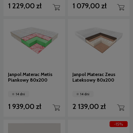
1 229,00 zł
1 079,00 zł
Janpol Materac Metis
Janpol Materac Zeus
Piankowy 80x200
Lateksowy 80x200
14 dni
14 dni
1 939,00 zł
2 139,00 zł
-15%