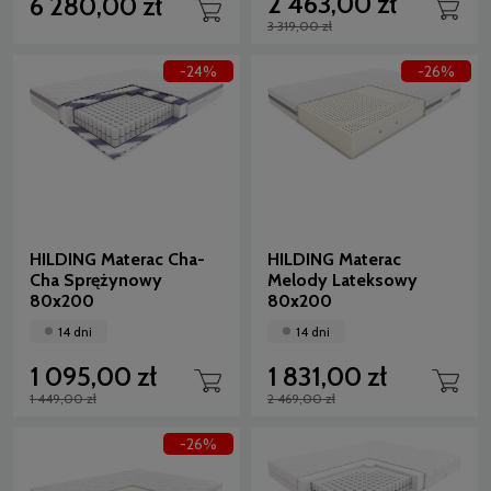
2 463,00 zł
6 280,00 zł
3 319,00 zł
-24%
-26%
HILDING Materac Cha-
HILDING Materac
Cha Sprężynowy
Melody Lateksowy
80x200
80x200
14 dni
14 dni
1 095,00 zł
1 831,00 zł
1 449,00 zł
2 469,00 zł
-26%