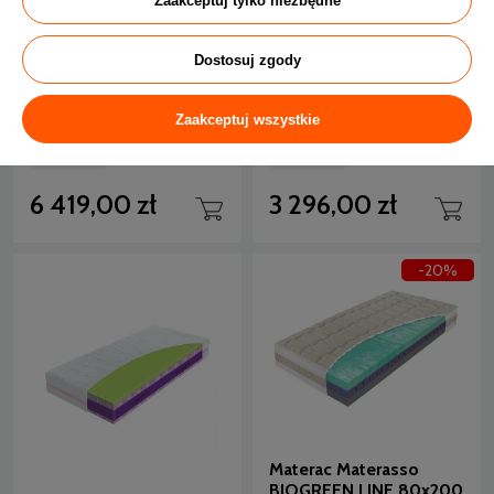
Zaakceptuj tylko niezbędne
Dostosuj zgody
Materac Curem REG
Materac Materasso
80x200 Piankowy
BEAST LAVENDER
Zaakceptuj wszystkie
80x200
14 dni
14 dni
6 419,00 zł
3 296,00 zł
-20%
Materac Materasso
BIOGREEN LINE 80x200