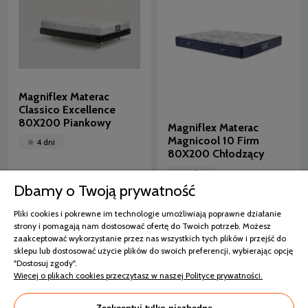
Magniflex Materac
Classico Excellence
80X200 Piankowy
Magniflex Materac
Magnicool 10 Firm
4 dni
80X200 Chłodzący
4 dni
Dbamy o Twoją prywatność
2 885,00 zł
3 140,00 zł
Pliki cookies i pokrewne im technologie umożliwiają poprawne działanie
3 395,00 zł
strony i pomagają nam dostosować ofertę do Twoich potrzeb. Możesz
zaakceptować wykorzystanie przez nas wszystkich tych plików i przejść do
sklepu lub dostosować użycie plików do swoich preferencji, wybierając opcję
"Dostosuj zgody".
Więcej o plikach cookies przeczytasz w naszej Polityce prywatności.