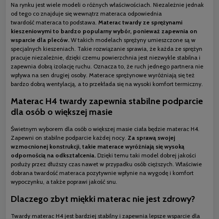
Na rynku jest wiele modeli o różnych właściwościach. Niezależnie jednak
od tego co znajduje się wewnątrz materaca odpowiednia
twardość materaca to podstawa.
Materac twardy ze sprężynami
kieszeniowymi to bardzo popularny wybór, ponieważ zapewnia on
wsparcie dla pleców.
W takich modelach sprężyny umieszczone są w
specjalnych kieszeniach. Takie rozwiązanie sprawia, że każda ze sprężyn
pracuje niezależnie, dzięki czemu powierzchnia jest niezwykle stabilna i
zapewnia dobrą izolację ruchu. Oznacza to, że ruch jednego partnera nie
wpływa na sen drugiej osoby. Materace sprężynowe wyróżniają się też
bardzo dobrą wentylacją, a to przekłada się na wysoki komfort termiczny.
Materac H4 twardy zapewnia stabilne podparcie
dla osób o większej masie
Świetnym wyborem dla osób o większej masie ciała będzie materac H4.
Zapewni on stabilne podparcie każdej nocy.
Za sprawą swojej
wzmocnionej konstrukcji, takie materace wyróżniają się wysoką
odpornością na odkształcenia.
Dzięki temu taki model dobrej jakości
posłuży przez dłuższy czas nawet w przypadku osób cięższych. Właściwie
dobrana twardość materaca pozytywnie wpłynie na wygodę i komfort
wypoczynku, a także poprawi jakość snu.
Dlaczego zbyt miękki materac nie jest zdrowy?
Twardy materac H4 jest bardziej stabilny i zapewnia lepsze wsparcie dla