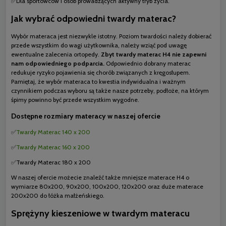
✅Dla sportowców i osób prowadzących aktywny tryb życia.
Jak wybrać odpowiedni twardy materac?
Wybór materaca jest niezwykle istotny. Poziom twardości należy dobierać
przede wszystkim do wagi użytkownika, należy wziąć pod uwagę
ewentualne zalecenia ortopedy.
Zbyt twardy materac H4 nie zapewni
nam odpowiedniego podparcia.
Odpowiednio dobrany materac
redukuje ryzyko pojawienia się chorób związanych z kręgosłupem.
Pamiętaj, że wybór materaca to kwestia indywidualna i ważnym
czynnikiem podczas wyboru są także nasze potrzeby, podłoże, na którym
śpimy powinno być przede wszystkim wygodne.
Dostępne rozmiary materacy w naszej ofercie
✅
Twardy Materac 140 x 200
✅
Twardy Materac 160 x 200
✅Twardy Materac 180 x 200
W naszej ofercie możecie znaleźć także mniejsze materace H4 o
wymiarze 80x200, 90x200, 100x200, 120x200 oraz duże materace
200x200 do łóżka małżeńskiego.
Sprężyny kieszeniowe w twardym materacu