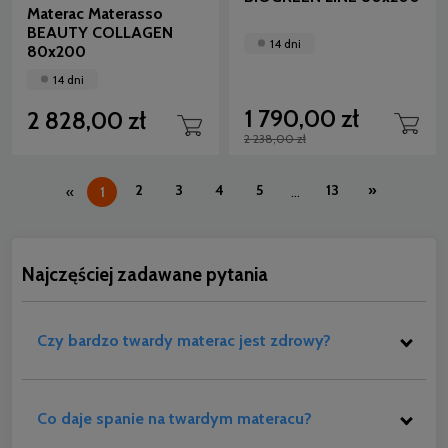
Materac Materasso
BEAUTY COLLAGEN
14 dni
80x200
14 dni
1 790,00 zł
2 828,00 zł
2 238,00 zł
2
3
4
5
13
»
«
1
...
Najczęściej zadawane pytania
Czy bardzo twardy materac jest zdrowy?
Co daje spanie na twardym materacu?