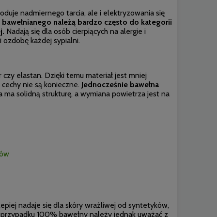
oduje nadmiernego tarcia, ale i elektryzowania się
 bawełnianego należą bardzo często do kategorii
j.
Nadają się dla osób cierpiących na alergie i
i ozdobę każdej sypialni.
zy elastan. Dzięki temu materiał jest mniej
e cechy nie są konieczne.
Jednocześnie bawełna
a ma solidną strukturę, a wymiana powietrza jest na
ków
lepiej nadaje się dla skóry wrażliwej od syntetyków,
W przypadku 100% bawełny należy jednak uważać z