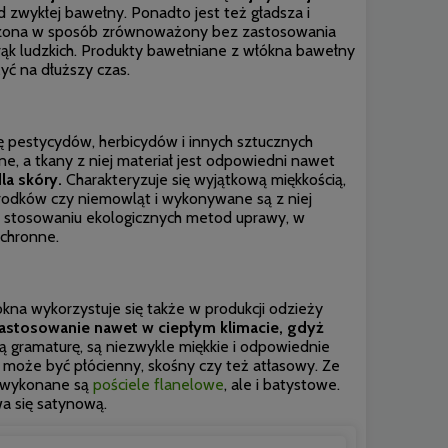
zwykłej bawełny. Ponadto jest też gładsza i
wadzona w sposób zrównoważony bez zastosowania
ąk ludzkich. Produkty bawełniane z włókna bawełny
yć na dłuższy czas.
ę pestycydów, herbicydów i innych sztucznych
e, a tkany z niej materiał jest odpowiedni nawet
la skóry.
Charakteryzuje się wyjątkową miękkością,
rodków czy niemowląt i wykonywane są z niej
na stosowaniu ekologicznych metod uprawy, w
ochronne.
ókna wykorzystuje się także w produkcji odzieży
zastosowanie nawet w ciepłym klimacie, gdyż
gramaturę, są niezwykle miękkie i odpowiednie
y może być płócienny, skośny czy też atłasowy. Ze
, wykonane są
pościele flanelowe
, ale i batystowe.
wa się satynową.