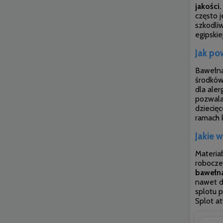
jakości.
często 
szkodliw
egipskie
Jak po
Bawełna
środków 
dla aler
pozwala
dziecięc
ramach k
Jakie 
Materiał
roboczej
bawełna
nawet dl
splotu 
Splot a