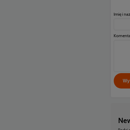
Imię i na
Komenta
Wyś
New
Podaj 