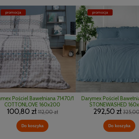
promocja
promocja
ymex Pościel Bawełniana 71470/1
Darymex Pościel Bawełni
COTTONLOVE 160x200
STONEWASHED 160
100,80 zł
292,50 zł
112,00 zł
325,00
Do koszyka
Do koszyka