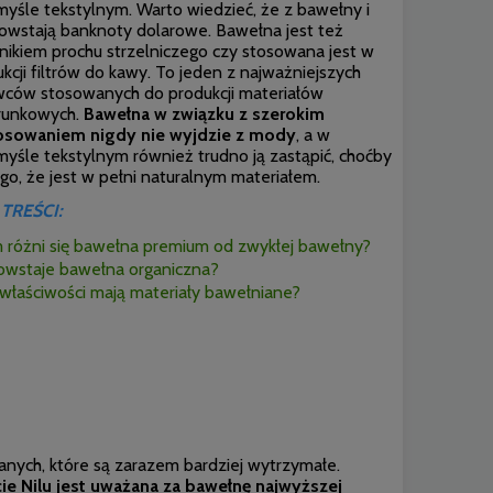
yśle tekstylnym. Warto wiedzieć, że z bawełny i
powstają banknoty dolarowe. Bawełna jest też
nikiem prochu strzelniczego czy stosowana jest w
kcji filtrów do kawy. To jeden z najważniejszych
wców stosowanych do produkcji materiałów
runkowych.
Bawełna w związku z szerokim
osowaniem nigdy nie wyjdzie z mody
, a w
yśle tekstylnym również trudno ją zastąpić, choćby
go, że jest w pełni naturalnym materiałem.
 TREŚCI:
 różni się bawełna premium od zwykłej bawełny?
powstaje bawełna organiczna?
 właściwości mają materiały bawełniane?
nych, które są zarazem bardziej wytrzymałe.
ie Nilu jest uważana za bawełnę najwyższej