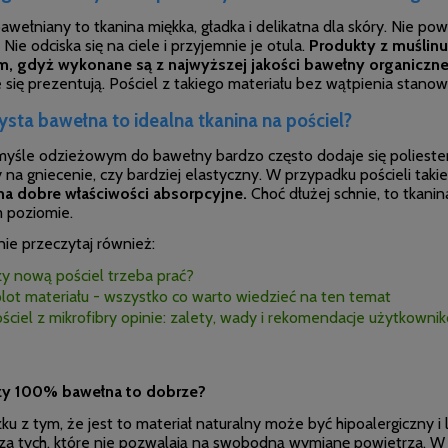
awełniany to tkanina miękka, gładka i delikatna dla skóry. Nie pow
Nie odciska się na ciele i przyjemnie je
otula.
Produkty z muślinu
, gdyż wykonane są z najwyższej jakości bawełny organiczne
 się prezentują. Pościel z takiego materiału bez wątpienia stanow
ysta bawełna to idealna tkanina na pościel?
yśle odzieżowym do bawełny bardzo często dodaje się poliester c
na gniecenie, czy bardziej elastyczny. W przypadku pościeli taki
 dobre właściwości absorpcyjne.
Choć dłużej schnie, to tkanin
 poziomie.
nie przeczytaj również:
y nową pościel trzeba prać?
lot materiału - wszystko co warto wiedzieć na ten temat
ściel z mikrofibry opinie: zalety, wady i rekomendacje użytkowni
zy 100% bawełna to dobrze?
u z tym, że jest to materiał naturalny może być hipoalergiczny i 
za tych, które nie pozwalają na swobodną wymianę powietrza. 