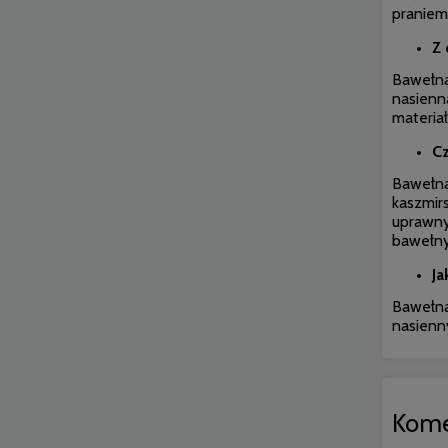
praniem
Z 
Bawełna 
nasienn
materiał
Cz
Bawełna 
kaszmir
uprawny
bawełny
Ja
Bawełna
nasienny
Kome