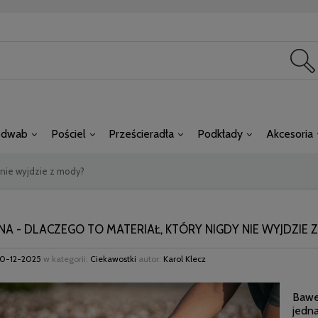
edwab
Pościel
Prześcieradła
Podkłady
Akcesoria
 nie wyjdzie z mody?
A - DLACZEGO TO MATERIAŁ, KTÓRY NIGDY NIE WYJDZIE 
0-12-2025
w kategorii:
Ciekawostki
autor:
Karol Klecz
Baweł
jedna