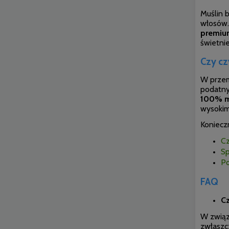
Muślin b
włosów. 
premium
świetnie
Czy cz
W przem
podatny 
100% ma
wysokim
Koniecz
Cz
Sp
Po
FAQ
C
W związk
zwłaszc