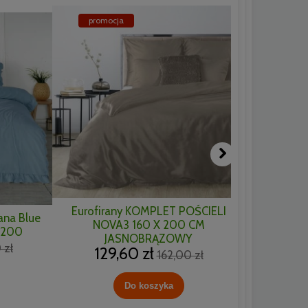
promocja
promoc
Eurofirany KOMPLET POŚCIELI
ana Blue
Eurofir
NOVA3 160 X 200 CM
x200
NOVA3 1
JASNOBRĄZOWY
129
 zł
129,60 zł
162,00 zł
Do koszyka