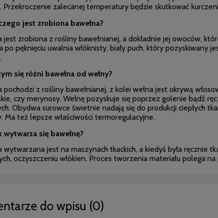
. Przekroczenie zalecanej temperatury będzie skutkować kurczeni
czego jest zrobiona bawełna?
jest zrobiona z rośliny bawełnianej, a dokładnie jej owoców, któ
a po pęknięciu uwalnia włóknisty, biały puch, który pozyskiwany 
.
ym się różni bawełna od wełny?
pochodzi z rośliny bawełnianej, z kolei wełna jest okrywą włosową
skie, czy merynosy. Wełnę pozyskuje się poprzez golenie bądź rę
ch. Obydwa surowce świetnie nadają się do produkcji ciepłych tka
. Ma też lepsze właściwości termoregulacyjne.
k wytwarza się bawełnę?
 wytwarzana jest na maszynach tkackich, a kiedyś była ręcznie tk
ch, oczyszczeniu włókien. Proces tworzenia materiału polega na p
ntarze do wpisu (0)