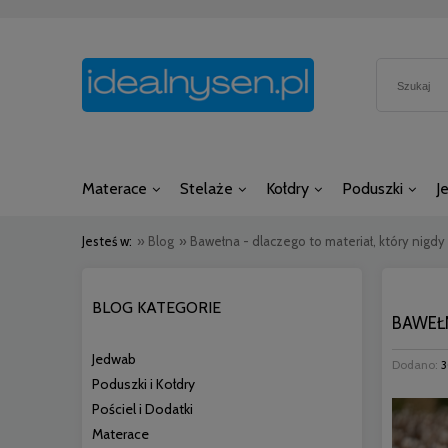
Materace
Stelaże
Kołdry
Poduszki
J
Jesteś w:
»
Blog
»
Bawełna - dlaczego to materiał, który nigdy
BLOG KATEGORIE
BAWEŁN
Jedwab
Dodano:
3
Poduszki i Kołdry
Pościel i Dodatki
Materace