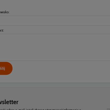
zwisko:
rz:
lij
sletter
swój adres e-mail, jeżeli chcesz otrzymywać informacje o