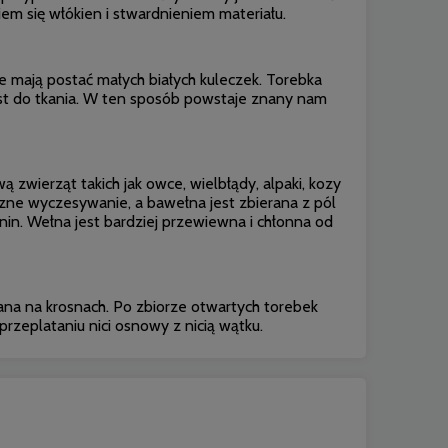
em się włókien i stwardnieniem materiału.
re mają postać małych białych kuleczek. Torebka
jest do tkania. W ten sposób powstaje znany nam
 zwierząt takich jak owce, wielbłądy, alpaki, kozy
czne wyczesywanie, a bawełna jest zbierana z pól
nin. Wełna jest bardziej przewiewna i chłonna od
ana na krosnach. Po zbiorze otwartych torebek
rzeplataniu nici osnowy z nicią wątku.