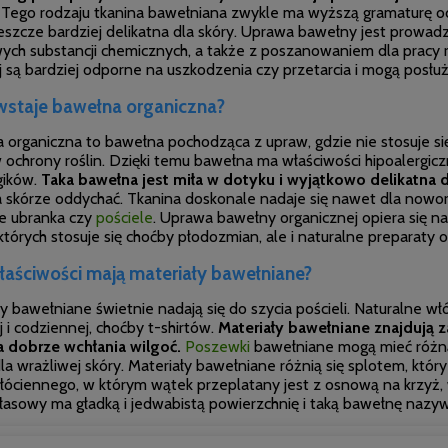
Tego rodzaju tkanina bawełniana zwykle ma wyższą gramaturę od 
jeszcze bardziej delikatna dla skóry. Uprawa bawełny jest pro
ych substancji
chemicznych, a także z poszanowaniem dla pracy r
j są bardziej odporne na uszkodzenia czy przetarcia i mogą posłuż
wstaje bawełna organiczna?
 organiczna to bawełna pochodząca z upraw, gdzie nie stosuje si
ochrony roślin. Dzięki temu bawełna ma właściwości hipoalergiczn
gików.
Taka bawełna jest miła w dotyku i wyjątkowo delikatna d
 skórze oddychać. Tkanina doskonale nadaje się nawet dla nowo
e
ubranka czy
pościele
. Uprawa bawełny organicznej opiera się 
tórych stosuje się choćby płodozmian, ale i naturalne preparaty 
właściwości mają materiały bawełniane?
y bawełniane świetnie nadają się do szycia pościeli. Naturalne wł
 i codziennej, choćby t-shirtów.
Materiały bawełniane znajdują 
 dobrze wchłania wilgoć.
Poszewki
bawełniane mogą mieć różną 
a wrażliwej skóry. Materiały bawełniane różnią się splotem, któr
płóciennego, w którym wątek przeplatany jest z osnową na krzyż
tłasowy ma gładką i jedwabistą powierzchnię i taką bawełnę nazy