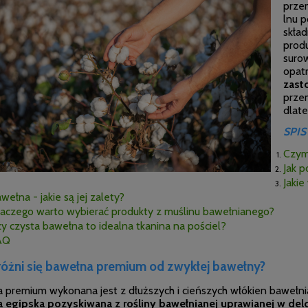
przem
lnu 
skład
produ
suro
opat
zast
przem
dlate
SPIS
Czym
Jak 
Jakie
wełna - jakie są jej zalety?
aczego warto wybierać produkty z muślinu bawełnianego?
y czysta bawełna to idealna tkanina na pościel?
AQ
óżni się bawełna premium od zwykłej bawełny?
 premium wykonana jest z dłuższych i cieńszych włókien bawełnia
 egipska pozyskiwana z rośliny bawełnianej uprawianej w delc