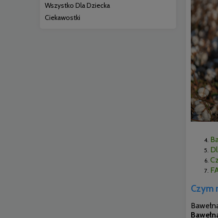
Wszystko Dla Dziecka
Ciekawostki
Ba
Dl
Cz
F
Czym r
Bawełna
Bawełna