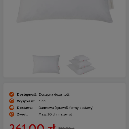
Dostępność:
Dostępna duża ilość
Wysyłka w:
5 dni
Dostawa:
Darmowa
(sprawdź formy dostawy)
Zwrot:
Masz 30 dni na zwrot
261,00 zł
290,00 zł