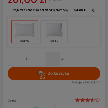
Najniższa cena z 30 dni przed tą promocją:
261,00 zł
Jeżeli 
30 dni,
momentu
sprzeda
50x70
70x80
+
-
szt.
Do koszyka
Zyskujesz
261
pkt [
?
]
Ocena: