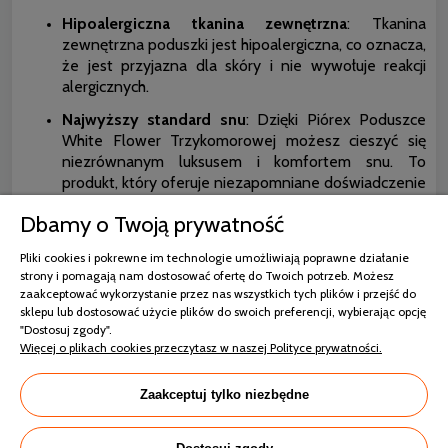
Hipoalergiczna tkanina zewnętrzna
: Tkanina
zewnętrzna poduszki jest hipoalergiczna, co oznacza,
że jest przyjazna dla skóry i nie wywołuje reakcji
alergicznych.
Najwyższy standard snu
: Dzięki Piórex Poduszce
White Flower Trzykomorowej możesz cieszyć się
niezrównanym luksusem i komfortem snu. To
produkt, który oferuje niezapomniane doświadczenie
każdej nocy.
Dbamy o Twoją prywatność
Zamów Piórex
Poduszkę Puchową
White Flower
Trzykomorową i doświadcz luksusowego snu na
Pliki cookies i pokrewne im technologie umożliwiają poprawne działanie
najwyższym poziomie. To produkt stworzony, aby
strony i pomagają nam dostosować ofertę do Twoich potrzeb. Możesz
dostosować się do Twoich potrzeb i zapewnić Ci
zaakceptować wykorzystanie przez nas wszystkich tych plików i przejść do
wyjątkową przyjemność snu.
sklepu lub dostosować użycie plików do swoich preferencji, wybierając opcję
"Dostosuj zgody".
Więcej o plikach cookies przeczytasz w naszej Polityce prywatności.
Zaakceptuj tylko niezbędne
Dane techniczne