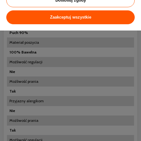
Dostosuj zgody
Rozmiar
50x70
Zaakceptuj wszystkie
Wypełnienie
Puch 90%
Materiał poszycia
100% Bawełna
Możliwość regulacji
Nie
Możliwość prania
Tak
Przyjazny alergikom
Nie
Możliwość prania
Tak
Możliwość regulacji