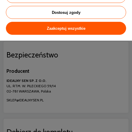
Skład
100% Bambus
Dostosuj zgody
Rozmiar
50x70
Zaakceptuj wszystkie
Bezpieczeństwo
Producent
IDEALNY SEN SP. Z O.O.
UL. RTM. W. PILECKIEGO 59/14
02-781 WARSZAWA, Polska
SKLEP@IDEALNYSEN.PL