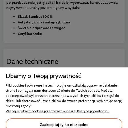
po przebudzeniu jest gładka i bardziej wypoczęta.
Bambus zapewnia
najwyższy i naturalny poziom higieny w sypialni.
Skład: Bambus 100%
Antyalergiczna i antygrzybiczna
Świetnie odprowadza wilgoć
Ceryfikat Oeko
Dane techniczne
Dbamy o Twoją prywatność
Kolor
Szary
Pliki cookies i pokrewne im technologie umożliwiają poprawne działanie
strony i pomagają nam dostosować ofertę do Twoich potrzeb. Możesz
Rodzaj
zaakceptować wykorzystanie przez nas wszystkich tych plików i przejść do
sklepu lub dostosować użycie plików do swoich preferencji, wybierając opcję
do Spania
"Dostosuj zgody".
Więcej o plikach cookies przeczytasz w naszej Polityce prywatności.
Gramatura
100-199 g/m²
Zaakceptuj tylko niezbędne