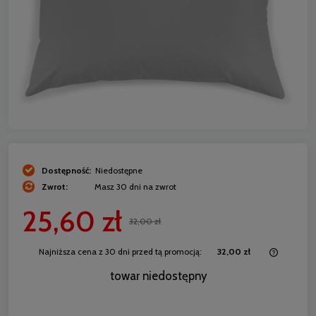
Dostępność:
Niedostępne
Zwrot:
Masz 30 dni na zwrot
25,60 zł
32,00 zł
Najniższa cena z 30 dni przed tą promocją:
32,00 zł
Jeżeli 
towar niedostępny
30 dni,
momentu
sprzeda