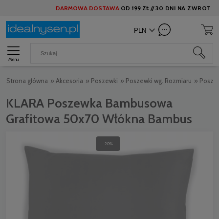
DARMOWA DOSTAWA
OD
199 ZŁ //
30 DNI NA ZWROT
Menu
Strona główna
»
Akcesoria
»
Poszewki
»
Poszewki wg. Rozmiaru
»
Posze
KLARA Poszewka Bambusowa
Grafitowa 50x70 Włókna Bambus
-20%