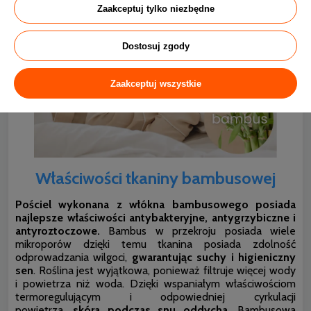
Zaakceptuj tylko niezbędne
Dostosuj zgody
Zaakceptuj wszystkie
Właściwości tkaniny bambusowej
Pościel wykonana z włókna bambusowego posiada
najlepsze właściwości antybakteryjne, antygrzybiczne i
antyroztoczowe.
Bambus w przekroju posiada wiele
mikroporów dzięki temu tkanina posiada zdolność
odprowadzania wilgoci,
gwarantując suchy i higieniczny
sen
. Roślina jest wyjątkowa, ponieważ filtruje więcej wody
i powietrza niż woda. Dzięki wspaniałym właściwościom
termoregulującym i odpowiedniej cyrkulacji
powietrza,
skóra podczas snu oddycha
. Bambusowa