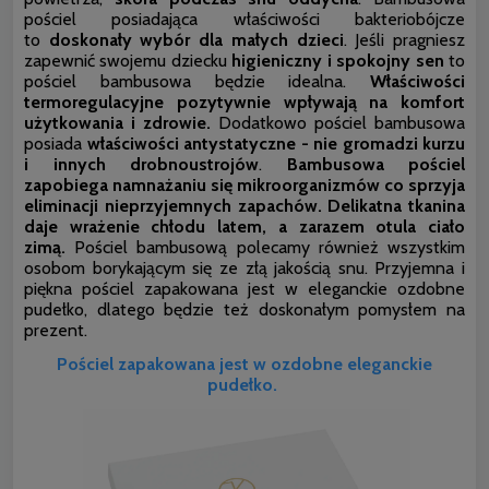
pościel posiadająca właściwości bakteriobójcze
to
doskonały wybór dla małych dzieci
. Jeśli pragniesz
zapewnić swojemu dziecku
higieniczny i spokojny sen
to
pościel bambusowa będzie idealna.
Właściwości
termoregulacyjne pozytywnie wpływają na komfort
użytkowania i zdrowie.
Dodatkowo pościel bambusowa
posiada
właściwości antystatyczne - nie gromadzi kurzu
i innych drobnoustrojów
.
Bambusowa pościel
zapobiega namnażaniu się mikroorganizmów co sprzyja
eliminacji nieprzyjemnych zapachów.
Delikatna tkanina
daje wrażenie chłodu latem, a zarazem otula ciało
zimą.
Pościel bambusową polecamy również wszystkim
osobom borykającym się ze złą jakością snu. Przyjemna i
piękna pościel zapakowana jest w eleganckie ozdobne
pudełko, dlatego będzie też doskonałym pomysłem na
prezent.
Pościel zapakowana jest w ozdobne eleganckie
pudełko.