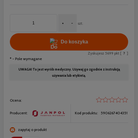
+
-
szt.
Do koszyka
Zyskujesz
5699
pkt [
?
]
*
- Pole wymagane
UWAGA! To jest wyrób medyczny. Używaj go zgodnie z instrukcją
używania lub etykietą.
Ocena:
Producent:
Kod produktu:
5906267404351
zapytaj o produkt