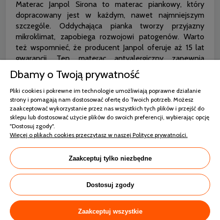
Materac Janpol Sirona to materac piankowy, który
dopracowany jest w każdym, nawet najmniejszym
szczególe. Oddychająca pianka tworzy przyjazny
mikroklimat, zapobiega rozwojowi patogenów. Warto
też wspomnieć, że producent Janpol oferuje aż 15 lat
gwarancji. Ten materac antyalergiczny zapewnia
komfortowy sen. Pianka wysokoelastyczna ma
Dbamy o Twoją prywatność
stosunkowo dużą gęstość i zapewnia wygodne
wsparcie dla kręgosłupa. Warto tutaj zauważyć, że
Pliki cookies i pokrewne im technologie umożliwiają poprawne działanie
strony i pomagają nam dostosować ofertę do Twoich potrzeb. Możesz
podczas połączenia różnego rodzaju warstw wkładu
zaakceptować wykorzystanie przez nas wszystkich tych plików i przejść do
wykorzystuje się technologię bez użycia kleju. Pianka
sklepu lub dostosować użycie plików do swoich preferencji, wybierając opcję
termoelastyczna na bazie wody sprawia wrażenie
"Dostosuj zgody".
puchu, który rzeczywiście otula ciało. Dzięki materacowi
Więcej o plikach cookies przeczytasz w naszej Polityce prywatności.
Janpol Sirona rozładowanie napięcia mięśniowego
następuje bardzo szybko i już po krótkim czasie
Zaakceptuj tylko niezbędne
zmniejszają się dolegliwości bólowe.
Oczywiście materac Sirona Janpol zapewnia również
Dostosuj zgody
delikatny masaż ciała, pobudzając przy tym krążenie. W
rezultacie składniki odżywcze są jeszcze lepiej
Zaakceptuj wszystkie
przyswajalne przez organizm. Materac Janpol Sirona