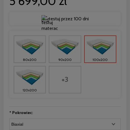
5 699,00 zł
testuj przez 100 dni
80x200
90x200
100x200
+3
120x200
*
Pokrowiec: