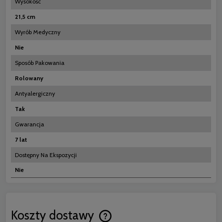
Wysokość
21,5 cm
Wyrób Medyczny
Nie
Sposób Pakowania
Rolowany
Antyalergiczny
Tak
Gwarancja
7 lat
Dostępny Na Ekspozycji
Nie
Koszty dostawy
Cena nie zawiera ewentualnych koszt