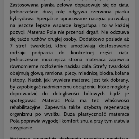
Zastosowana pianka żelowa dopasowuje się do ciała.
Jednocześnie dużą rolę odgrywa czerwona pianka
hybrydowa. Specjalnie opracowane nacięcia pozwalają
na jeszcze lepsze wsparcie kręgosłupa i to w każdej
pozycji. Materac Pola nie przenosi drgań. Nie odczuwa
się także ruchów drugiej osoby. Dodatkowo posiada aż
7 stref twardości, które umożliwiają dostosowanie
rodzaju podparcia do konkretnej części ciała.
Jednocześnie mocniejsza strona materaca zapewnia
równomierne rozłożenie nacisku ciała. Strefy twardości
obejmują głowę, ramiona, plecy, miednicę, biodra, kolana
i stopy. Nacisk, jaki wywiera materac, jest tak dobrany,
by zapobiegać nadmiernemu obciążeniu, które mogłoby
doprowadzić do dolegliwości bólowych bądź je
spotęgować. Materac Pola ma też właściwości
rehabilitacyjne. Zapewnia także szybszą regenerację
organizmu po wysiłku. Duża plastyczność materaca
Pola poprawia wygodę i komfort snu, a przy tym ułatwia
zasypianie.
Materace gwarantują doskonały przepływ powietrza.