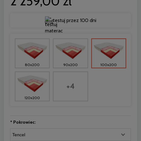
2 259,00 zł
testuj przez 100 dni
80x200
90x200
100x200
+4
120x200
*
Pokrowiec: