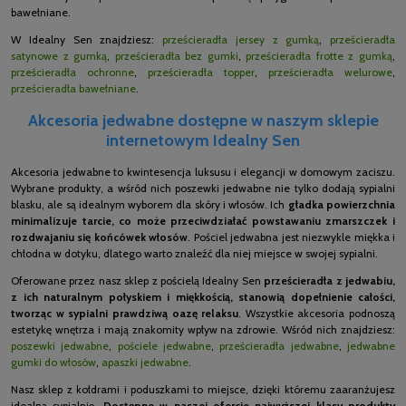
bawełniane.
W Idealny Sen znajdziesz:
prześcieradła jersey z gumką
,
prześcieradła
satynowe z gumką
,
prześcieradła bez gumki
,
prześcieradła frotte z gumką
,
prześcieradła ochronne
,
prześcieradła topper
,
prześcieradła welurowe
,
prześcieradła bawełniane
.
Akcesoria jedwabne dostępne w naszym sklepie
internetowym Idealny Sen
Akcesoria jedwabne to kwintesencja luksusu i elegancji w domowym zaciszu.
Wybrane produkty, a wśród nich poszewki jedwabne nie tylko dodają sypialni
blasku, ale są idealnym wyborem dla skóry i włosów. Ich
gładka powierzchnia
minimalizuje tarcie, co może przeciwdziałać powstawaniu zmarszczek i
rozdwajaniu się końcówek włosów
. Pościel jedwabna jest niezwykle miękka i
chłodna w dotyku, dlatego warto znaleźć dla niej miejsce w swojej sypialni.
Oferowane przez nasz sklep z pościelą Idealny Sen
prześcieradła z jedwabiu,
z ich naturalnym połyskiem i miękkością, stanowią dopełnienie całości,
tworząc w sypialni prawdziwą oazę relaksu
. Wszystkie akcesoria podnoszą
estetykę wnętrza i mają znakomity wpływ na zdrowie. Wśród nich znajdziesz:
poszewki jedwabne
,
pościele jedwabne
,
prześcieradła jedwabne
,
jedwabne
gumki do włosów
,
apaszki jedwabne
.
Nasz sklep z kołdrami i poduszkami to miejsce, dzięki któremu zaaranżujesz
idealną sypialnię.
Dostępne w naszej ofercie najwyższej klasy produkty