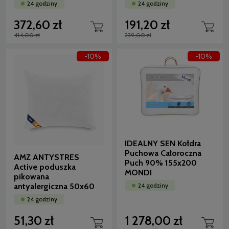
24 godziny
24 godziny
372,60 zł
191,20 zł
414,00 zł
239,00 zł
-10%
-10%
IDEALNY SEN Kołdra
Puchowa Całoroczna
AMZ ANTYSTRES
Puch 90% 155x200
Active poduszka
MONDI
pikowana
antyalergiczna 50x60
24 godziny
24 godziny
51,30 zł
1 278,00 zł