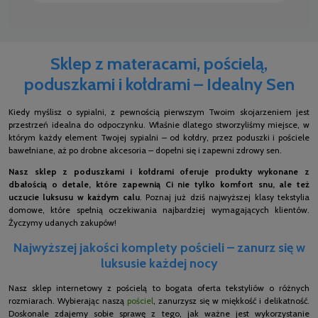
Sklep z materacami, pościelą,
poduszkami i kołdrami – Idealny Sen
Kiedy myślisz o sypialni, z pewnością pierwszym Twoim skojarzeniem jest
przestrzeń idealna do odpoczynku. Właśnie dlatego stworzyliśmy miejsce, w
którym każdy element Twojej sypialni – od kołdry, przez poduszki i pościele
bawełniane, aż po drobne akcesoria – dopełni się i zapewni zdrowy sen.
Nasz sklep z poduszkami i kołdrami oferuje produkty wykonane z
dbałością o detale, które zapewnią Ci nie tylko komfort snu, ale też
uczucie luksusu w każdym calu
. Poznaj już dziś najwyższej klasy tekstylia
domowe, które spełnią oczekiwania najbardziej wymagających klientów.
Życzymy udanych zakupów!
Najwyższej jakości komplety pościeli – zanurz się w
luksusie każdej nocy
Nasz sklep internetowy z pościelą to bogata oferta tekstyliów o różnych
rozmiarach. Wybierając naszą
pościel
, zanurzysz się w miękkość i delikatność.
Doskonale zdajemy sobie sprawę z tego, jak ważne jest wykorzystanie