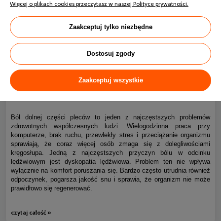
Więcej o plikach cookies przeczytasz w naszej Polityce prywatności.
Zaakceptuj tylko niezbędne
Dostosuj zgody
Zaakceptuj wszystkie
Ból kręgosłupa piersiowego i dyskopatia lędźwiowa – jak
0
spać bez bólu?
Ból dolnej części pleców to jeden z najczęstszych problemów
zdrowotnych współczesnych ludzi. Wielogodzinna praca przy
komputerze, brak ruchu, przewlekły stres i przeciążanie organizmu
sprawiają, że coraz więcej osób zmaga się z dolegliwościami
kręgosłupa. Jedną z najczęstszych przyczyn bólu w odcinku
lędźwiowym jest dyskopatia lędźwiowa. Problem ten nie wpływa
wyłącznie na komfort poruszania się. Bardzo często utrudnia również
odpoczynek, pogarsza jakość snu i sprawia, że organizm nie może
prawidłowo się regenerować.
czytaj całość »