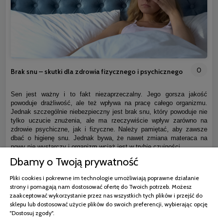
0
Brak snu – skutki dla zdrowia fizycznego i psychicznego
Sen jest ważny i to fakt niezaprzeczalny. Jego gorsza jakość
powoduje drażliwość, ale też wpływa na pracę całego organizmu.
Jednak szczególnie niebezpieczny jest brak snu, który powoduje nie
tylko uczucie znużenia, ale ma rzeczywiście wpływ zarówno na
zdrowie psychiczne, jak i fizyczne. Należy pamiętać, aby zawsze
dbać o higienę snu. Jednak bywa, że nawet zmiana materaca na
nowy nie wystarczy i organizm wciąż jest w trybie czujności.
Dbamy o Twoją prywatność
czytaj całość »
Pliki cookies i pokrewne im technologie umożliwiają poprawne działanie
strony i pomagają nam dostosować ofertę do Twoich potrzeb. Możesz
zaakceptować wykorzystanie przez nas wszystkich tych plików i przejść do
sklepu lub dostosować użycie plików do swoich preferencji, wybierając opcję
"Dostosuj zgody".