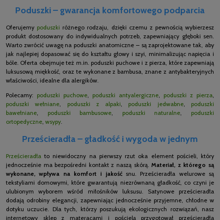
Poduszki – gwarancja komfortowego podparcia
Oferujemy
poduszki
różnego rodzaju, dzięki czemu z pewnością wybierzesz
produkt dostosowany do indywidualnych potrzeb, zapewniający głęboki sen.
Warto zwrócić uwagę na poduszki anatomiczne – są zaprojektowane tak, aby
jak najlepiej dopasować się do kształtu głowy i szyi, minimalizując napięcia i
bóle. Oferta obejmuje też m.in. poduszki puchowe i z pierza, które zapewniają
luksusową miękkość, oraz te wykonane z bambusa, znane z antybakteryjnych
właściwości, idealne dla alergików.
Polecamy:
poduszki puchowe
,
poduszki antyalergiczne
,
poduszki z pierza
,
poduszki wełniane
,
poduszki z alpaki
,
poduszki jedwabne
,
poduszki
bawełniane
,
poduszki bambusowe
,
poduszki naturalne
,
poduszki
ortopedyczne
,
wsypy
.
Prześcieradła – gładkość i wygoda w jednym
Prześcieradła
to niewidoczny na pierwszy rzut oka element pościeli, który
jednocześnie ma bezpośredni kontakt z naszą skórą.
Materiał, z którego są
wykonane, wpływa na komfort i jakość
snu. Prześcieradła welurowe są
tekstyliami domowymi, które gwarantują niezrównaną gładkość, co czyni je
ulubionym wyborem wśród miłośników luksusu. Satynowe prześcieradła
dodają odrobiny elegancji, zapewniając jednocześnie przyjemne, chłodne w
dotyku uczucie. Dla tych, którzy poszukują ekologicznych rozwiązań, nasz
internetowy sklep z materacami i pościelą przygotował prześcieradła