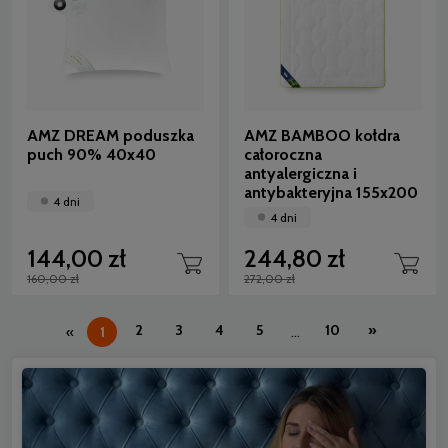
AMZ DREAM poduszka
AMZ BAMBOO kołdra
puch 90% 40x40
całoroczna
antyalergiczna i
antybakteryjna 155x200
4 dni
4 dni
144,00 zł
244,80 zł
160,00 zł
272,00 zł
2
3
4
5
10
»
«
1
...