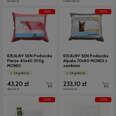
57,00 zł
1 420,00 zł
-10%
-10%
IDEALNY SEN Poduszka
IDEALNY SEN Poduszka
Pierze 40x40 300g
Alpaka 70x80 MONDI z
MONDI
zamkiem
24 godziny
24 godziny
43,20 zł
233,10 zł
48,00 zł
259,00 zł
-10%
-10%