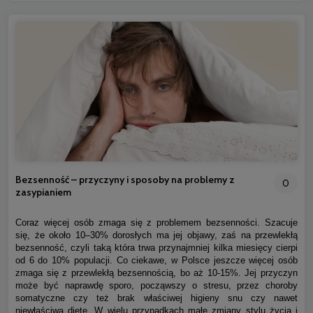
Bezsenność – przyczyny i sposoby na problemy z
0
zasypianiem
Coraz więcej osób zmaga się z problemem bezsenności. Szacuje
się, że około 10–30% dorosłych ma jej objawy, zaś na przewlekłą
bezsenność, czyli taką która trwa przynajmniej kilka miesięcy cierpi
od 6 do 10% populacji. Co ciekawe, w Polsce jeszcze więcej osób
zmaga się z przewlekłą bezsennością, bo aż 10-15%. Jej przyczyn
może być naprawdę sporo, począwszy o stresu, przez choroby
somatyczne czy też brak właściwej higieny snu czy nawet
niewłaściwą dietę. W wielu przypadkach małe zmiany stylu życia i