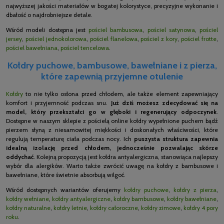
najwyższej jakości materiałów w bogatej kolorystyce, precyzyjne wykonanie i
dbałość o najdrobniejsze detale.
Wśród modeli dostępna jest
pościel bambusowa
,
pościel satynowa
,
pościel
jersey
,
pościel jednokolorowa
,
pościel flanelowa
,
pościel z kory
,
pościel frotte
,
pościel bawełniana
,
pościel tencelowa
.
Kołdry puchowe, bambusowe, bawełniane i z pierza,
które zapewnią przyjemne otulenie
Kołdry
to nie tylko osłona przed chłodem, ale także element zapewniający
komfort i przyjemność podczas snu.
Już dziś możesz zdecydować się na
model, który przekształci go w głęboki i regenerujący odpoczynek
.
Dostępne w naszym sklepie z pościelą online kołdry wypełnione puchem bądź
pierzem słyną z niesamowitej miękkości i doskonałych właściwości, które
regulują temperaturę ciała podczas nocy. Ich
puszysta struktura zapewnia
idealną izolację przed chłodem, jednocześnie pozwalając skórze
oddychać
. Kolejną propozycją jest kołdra antyalergiczna, stanowiąca najlepszy
wybór dla alergików. Warto także zwrócić uwagę na kołdry z bambusowe i
bawełniane, które świetnie absorbują wilgoć.
Wśród dostępnych wariantów oferujemy
kołdry puchowe
,
kołdry z pierza
,
kołdry wełniane
,
kołdry antyalergiczne
,
kołdry bambusowe
,
kołdry bawełniane
,
kołdry naturalne
,
kołdry letnie
,
kołdry całoroczne
,
kołdry zimowe
,
kołdry 4 pory
roku
.