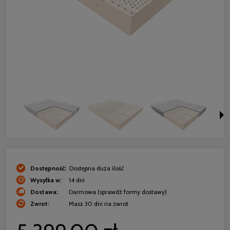
Dostępność:
Dostępna duża ilość
Wysyłka w:
14 dni
Dostawa:
Darmowa
(sprawdź formy dostawy)
Zwrot:
Masz 30 dni na zwrot