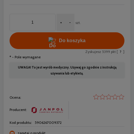
+
-
szt.
Do koszyka
Zyskujesz
5399
pkt [
?
]
*
- Pole wymagane
UWAGA! To jest wyrób medyczny. Używaj go zgodnie z instrukcją
używania lub etykietą.
Ocena:
Producent:
Kod produktu:
5906267009372
zapytaj o produkt