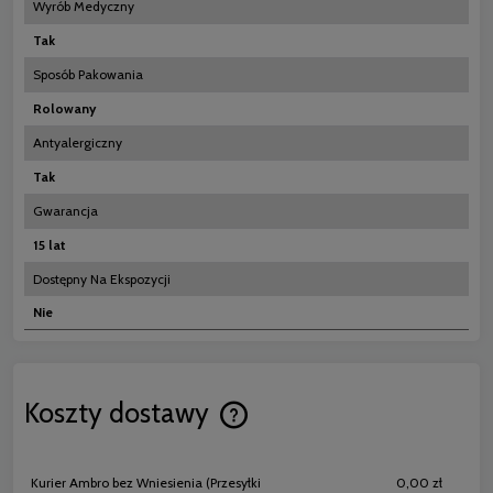
Wyrób Medyczny
Tak
Sposób Pakowania
Rolowany
Antyalergiczny
Tak
Gwarancja
15 lat
Dostępny Na Ekspozycji
Nie
Koszty dostawy
Cena nie zawiera ewentualnych koszt
płatności
Kurier Ambro bez Wniesienia
(Przesyłki
0,00 zł