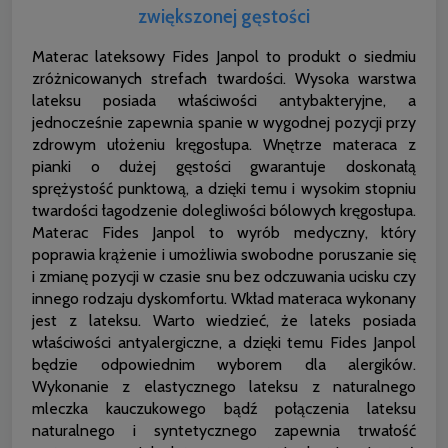
zwiększonej gęstości
Materac lateksowy Fides Janpol to produkt o siedmiu
zróżnicowanych strefach twardości. Wysoka warstwa
lateksu posiada właściwości antybakteryjne, a
jednocześnie zapewnia spanie w wygodnej pozycji przy
zdrowym ułożeniu kręgosłupa. Wnętrze materaca z
pianki o dużej gęstości gwarantuje doskonałą
sprężystość punktową, a dzięki temu i wysokim stopniu
twardości łagodzenie dolegliwości bólowych kręgosłupa.
Materac Fides Janpol to wyrób medyczny, który
poprawia krążenie i umożliwia swobodne poruszanie się
i zmianę pozycji w czasie snu bez odczuwania ucisku czy
innego rodzaju dyskomfortu. Wkład materaca wykonany
jest z lateksu. Warto wiedzieć, że lateks posiada
właściwości antyalergiczne, a dzięki temu Fides Janpol
będzie odpowiednim wyborem dla alergików.
Wykonanie z elastycznego lateksu z naturalnego
mleczka kauczukowego bądź połączenia lateksu
naturalnego i syntetycznego zapewnia trwałość