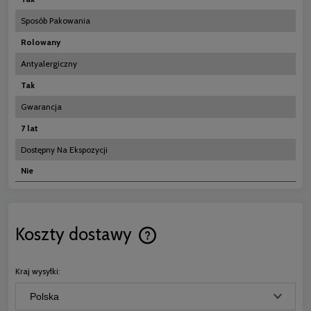
Sposób Pakowania
Rolowany
Antyalergiczny
Tak
Gwarancja
7 lat
Dostępny Na Ekspozycji
Nie
Koszty dostawy
Cena nie zawiera ewentualnych koszt
płatności
Kraj wysyłki: