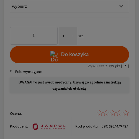
+
-
szt.
Do koszyka
Zyskujesz
2 399
pkt [
?
]
*
- Pole wymagane
UWAGA! To jest wyrób medyczny. Używaj go zgodnie z instrukcją
używania lub etykietą.
Ocena:
Producent:
Kod produktu:
5906267479427