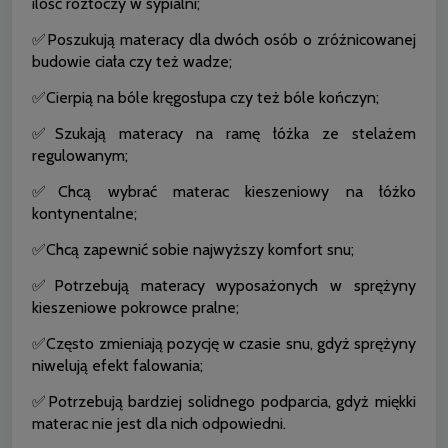
ilość roztoczy w sypialni;
✅Poszukują materacy dla dwóch osób o zróżnicowanej
budowie ciała czy też wadze;
✅Cierpią na bóle kręgosłupa czy też bóle kończyn;
✅Szukają materacy na ramę łóżka ze stelażem
regulowanym;
✅Chcą wybrać materac kieszeniowy na łóżko
kontynentalne;
✅Chcą zapewnić sobie najwyższy komfort snu;
✅Potrzebują materacy wyposażonych w sprężyny
kieszeniowe pokrowce pralne;
✅Często zmieniają pozycję w czasie snu, gdyż sprężyny
niwelują efekt falowania;
✅Potrzebują bardziej solidnego podparcia, gdyż miękki
materac nie jest dla nich odpowiedni.