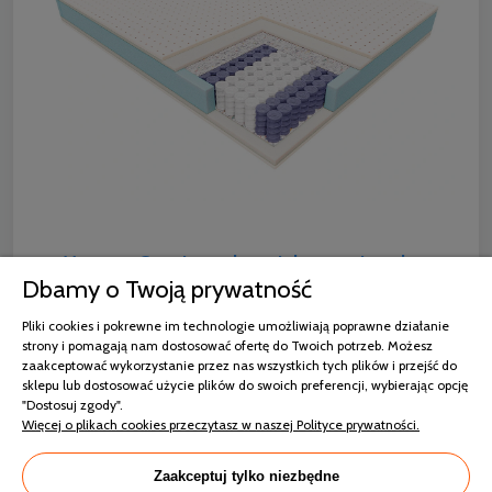
Materac Cora Janpol w wielu rozmiarach —
Dbamy o Twoją prywatność
dopasuj model do łóżka i swoich potrzeb
Pliki cookies i pokrewne im technologie umożliwiają poprawne działanie
strony i pomagają nam dostosować ofertę do Twoich potrzeb. Możesz
Decydując się na materac Cora, możecie wybrać go
zaakceptować wykorzystanie przez nas wszystkich tych plików i przejść do
spośród różnych rozmiarów, idealnie dopasowany do
sklepu lub dostosować użycie plików do swoich preferencji, wybierając opcję
wymiarów Waszego łóżka. W przypadku łóżka
"Dostosuj zgody".
jednoosobowego sprawdzi się materac Cora 80 × 200
Więcej o plikach cookies przeczytasz w naszej Polityce prywatności.
cm, 90 × 200 cm, a nawet 100 × 200 cm. Do łóżka
dwuosobowego dopasujecie materac 120 × 200 cm,
Zaakceptuj tylko niezbędne