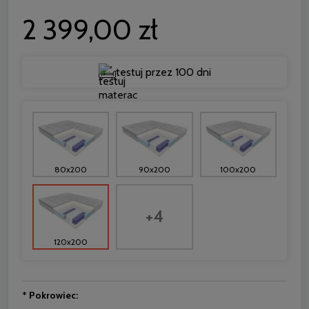
2 399,00 zł
testuj przez 100 dni
80x200
90x200
100x200
+4
120x200
*
Pokrowiec: