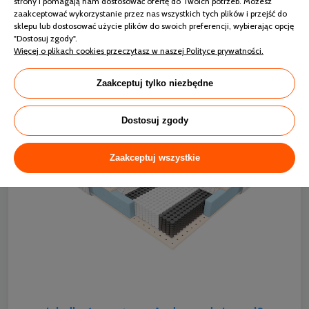
strony i pomagają nam dostosować ofertę do Twoich potrzeb. Możesz
zastosowanie rozwiązania, jakim jest sprężyna
zaakceptować wykorzystanie przez nas wszystkich tych plików i przejść do
multipocket to gwarancja długiej żywotności materaca.
sklepu lub dostosować użycie plików do swoich preferencji, wybierając opcję
Zastosowana obustronnie pianka lateksowa zapewnia
"Dostosuj zgody".
przyjemny zapach materaca, gdyż neutralizuje wilgoć i
Więcej o plikach cookies przeczytasz w naszej Polityce prywatności.
pozwala skórze oddychać.
Zaakceptuj tylko niezbędne
Dostosuj zgody
Zaakceptuj wszystkie