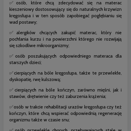
✅osób, które chcą zdecydować się na materac
kieszeniowy dostosowujący się do naturalnych krzywizn
kręgosłupa i w ten sposób zapobiegać pogłębianiu się
wad postawy;
✅alergików chcących zakupić materac, który nie
pochłania kurzu i na powierzchni którego nie rozwijają
się szkodliwe mikroorganizmy;
✅osób poszukujących odpowiedniego materaca dla
starszych dzieci;
✅cierpiących na bóle kręgosłupa, także te przewlekłe,
dyskopatię, rwę kulszową;
✅cierpiących na bóle kończyn, zarówno mięśni, jak i
stawów, drętwienie czy też zaburzenia krążenia;
✅osób w trakcie rehabilitacji urazów kręgosłupa czy też
kończyn, które chcą wspierać odpowiednią regenerację
organizmu także w czasie snu;
✅osób przewlekle chorych, przebywających stale w