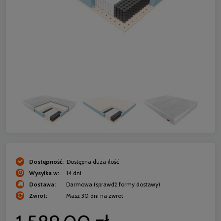
Dostępność:
Dostępna duża ilość
Wysyłka w:
14 dni
Dostawa:
Darmowa
(sprawdź formy dostawy)
Zwrot:
Masz 30 dni na zwrot