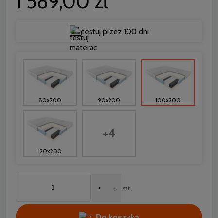
1 589,00 zł
testuj przez 100 dni
80x200
90x200
100x200
+4
120x200
+
-
szt.
Do koszyka