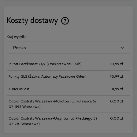
Koszty dostawy
Cena nie zawiera ewentualnych koszt
płatności
Kraj wysyłki:
InPost Paczkomat 24/7
(Czas przewozu: 24h)
10,99 zł
Punkty GLS
(Żabka, Automaty Paczkowe Orlen)
10,99 zł
Kurier InPost
11,99 zł
Odbiór Osobisty Warszawa-Mokotów
(ul. Puławska 69
0,00 zł
02-595 Warszawa)
Odbiór Osobisty Warszawa-Ursynów
(ul. Pileckiego 59
0,00 zł
02-781 Warszawa)