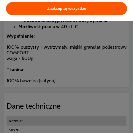
bakterii i pleśni
Przyjemna w dotyku
Zaakceptuj wszystkie
Regulacja wypełnienia dzięki wszytemu zamkowi
– możliwość dosypywania i odsypywania
Możliwość prania w 40 st. C
Wypełnienie:
100% puszysty i wytrzymały, miękki granulat poliestrowy
COMFORT
waga - 600g
Tkanina:
100% bawełna (satyna)
Dane techniczne
Rozmiar
50x70