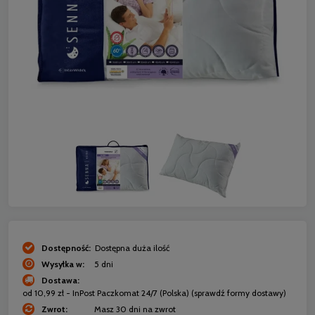
Dostępność:
Dostępna duża ilość
Wysyłka w:
5 dni
Dostawa:
od 10,99 zł
- InPost Paczkomat 24/7
(Polska)
(sprawdź formy dostawy)
Zwrot:
Masz 30 dni na zwrot