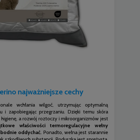
rino najważniejsze cechy
nale wchłania wilgoć, utrzymując optymalną
u i zapobiegając przegrzaniu. Dzięki temu skóra
higienę, a rozwój roztoczy i mikroorganizmów jest
ątkowe właściwości termoregulacyjne wełny
obodnie oddychać.
Ponadto, wełna jest starannie
k szkodliwych substancji. Poduszka jest sprężysta,