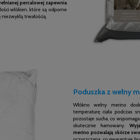
wełnianej percalowej zapewnia
ości włókien, które są odporne
ę niezwykłą trwałością.
Poduszka z wełny me
Włókno wełny merino dosko
temperaturę ciała podczas sn
pozostaje sucha, co wspomaga 
skutecznie hamowany.
Wyj
merino pozwalają skórze sw
oczyszczana, co gwarantuje bra