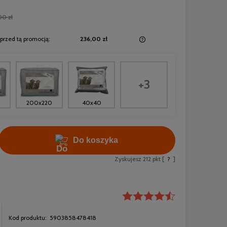
00 zł
przed tą promocją:
236,00 zł
Jeżeli produkt jest sprzedawany krócej niż
30 dni, wyświetlana jest najniższa cena od
momentu, kiedy produkt pojawił się w
+3
sprzedaży.
200x220
40x40
Do koszyka
Zyskujesz
212
pkt [
?
]
Kod produktu:
5903858478418