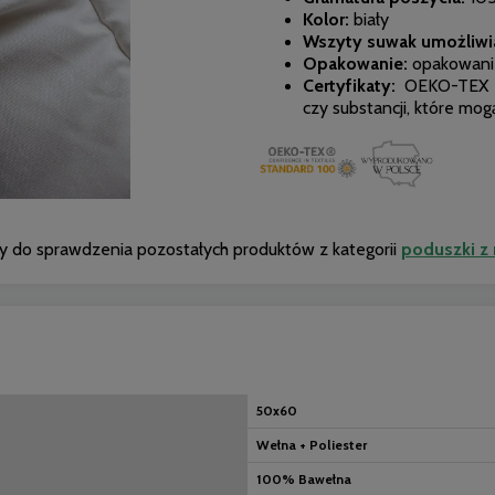
Kolor:
biały
Wszyty suwak umożliwi
Opakowanie:
opakowanie
Certyfikaty:
OEKO-TEX -
czy substancji, które mo
 do sprawdzenia pozostałych produktów z kategorii
poduszki z
50x60
Wełna + Poliester
100% Bawełna