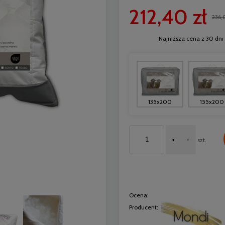
212,40 zł
236,
Najniższa cena z 30 dni 
135x200
155x200
+
-
szt.
Ocena:
Producent: