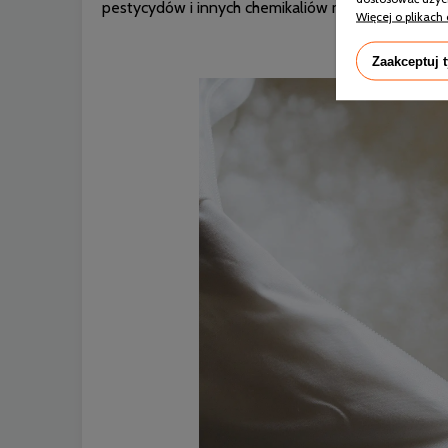
pestycydów i innych chemikaliów mogących wywoł
Więcej o plikach 
Zaakceptuj 