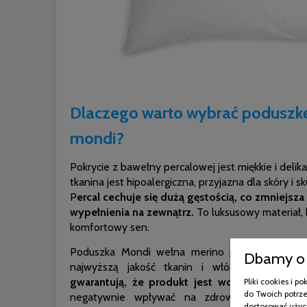
Dlaczego warto wybrać poduszk
mondi?
Pokrycie z bawełny percalowej jest miękkie i delik
tkanina jest hipoalergiczna, przyjazna dla skóry i
P
ercal cechuje się dużą gęstością, co zmniejsz
wypełnienia na zewnątrz.
To luksusowy materiał, 
komfortowy sen.
Poduszka Mondi wełna merino posiada certyfi
Dbamy o 
najwyższą jakość tkanin i włókien. P
rzeprow
gwarantują, że produkt jest wolny od szkodli
Pliki cookies i 
do Twoich potrze
negatywnie wpływać na zdrowie. Wyroby s
dostosować użyci