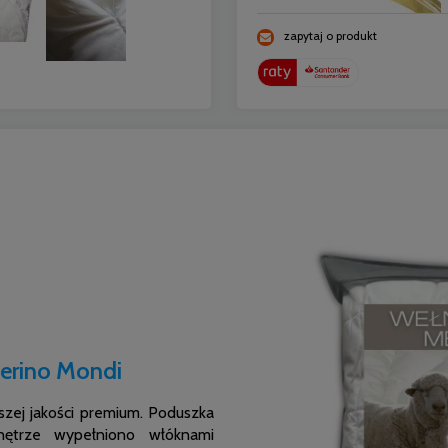
zapytaj o produkt
erino Mondi
szej jakości premium. Poduszka
nętrze wypełniono włóknami