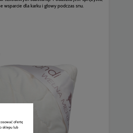
lne wsparcie dla karku i głowy podczas snu.
tosować ofertę
o sklepu lub