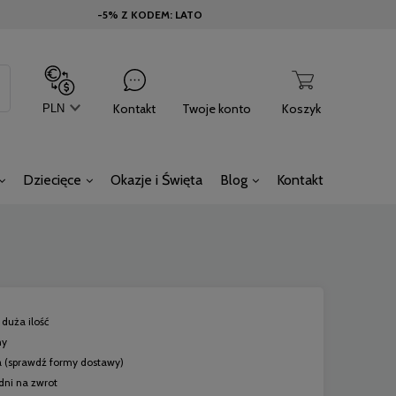
-5% Z KODEM: LATO
Kontakt
Twoje konto
Koszyk
Dziecięce
Okazje i Święta
Blog
Kontakt
duża ilość
ny
a
(sprawdź formy dostawy)
dni na zwrot