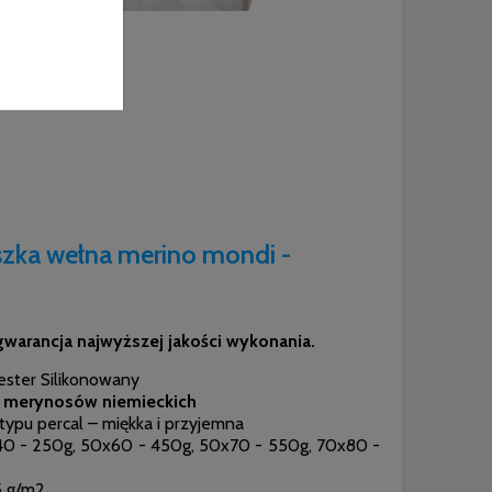
ka wełna merino mondi -
gwarancja najwyższej jakości wykonania.
ster Silikonowany
z merynosów niemieckich
pu percal – miękka i przyjemna
0 - 250g, 50x60 - 450g, 50x70 - 550g, 70x80 -
 g/m2