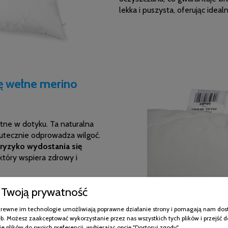
lekka i puszysta, oferując idea
ę wełne merino
atne w dotyku. Ta naturalna
 skutecznie odprowadza wilgoć.
a ryzyko wydostania się
który wspiera zdrowy i
kat OEKO-TEX, potwierdzający
Twoją prywatność
adzone testy laboratoryjne
wych substancji,
które mogą
pokrewne im technologie umożliwiają poprawne działanie strony i pomagają nam dos
b. Możesz zaakceptować wykorzystanie przez nas wszystkich tych plików i przejść d
ą wolne od formaldehydów,
e plików do swoich preferencji, wybierając opcję "Dostosuj zgody".