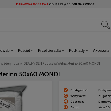
DARMOWA DOSTAWA
OD
199 ZŁ //
30 DNI NA ZWROT
edwab
Pościel
Prześcieradła
Podkłady
Akcesoria
łny Merynosa
»
IDEALNY SEN Poduszka Wełna Merino 50x60 MONDI
Merino 50x60 MONDI
Dostępność:
Dostępna 
Wysyłka w:
24 godzi
Dostawa:
Darmow
Zwrot:
Masz 30 