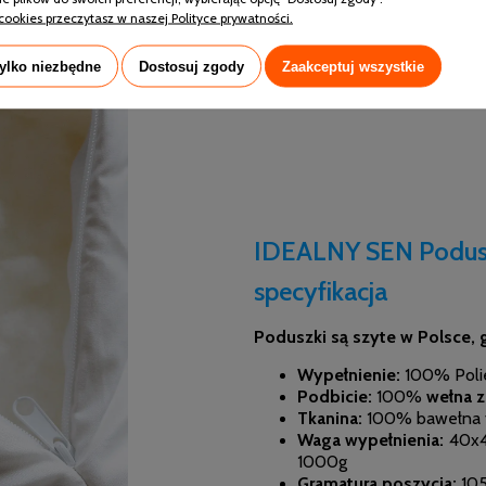
ywać alergie.
cookies przeczytasz w naszej Polityce prywatności.
tylko niezbędne
Dostosuj zgody
Zaakceptuj wszystkie
IDEALNY SEN Podusz
specyfikacja
Poduszki są szyte w Polsce, 
Wypełnienie:
100% Polie
Podbicie:
100%
wełna 
Tkanina:
100% bawełna ty
Waga wypełnienia:
40x4
1000g
Gramatura poszycia:
105