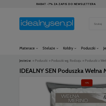
RABAT -7% ZA ZAPIS DO NEWSLETTERA
Materace
Stelaże
Kołdry
Poduszki
J
Jesteś w:
»
Poduszki
»
Poduszki wg. Rodzaju
»
Poduszki z We
IDEALNY SEN Poduszka Wełna 
-10%