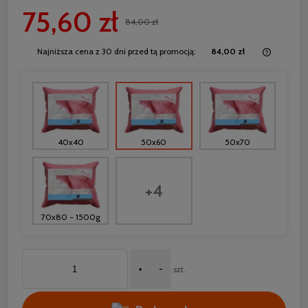
75,60 zł
84,00 zł
Najniższa cena z 30 dni przed tą promocją:
84,00 zł
Jeżeli 
30 dni,
momentu
sprzeda
40x40
50x60
50x70
+4
70x80 - 1500g
+
-
szt.