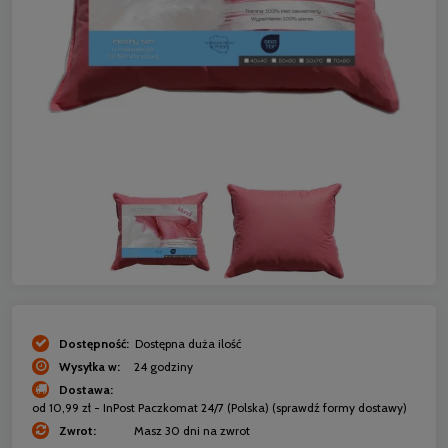
Dostępność:
Dostępna duża ilość
Wysyłka w:
24 godziny
Dostawa:
od 10,99 zł
- InPost Paczkomat 24/7
(Polska)
(sprawdź formy dostawy)
Zwrot:
Masz 30 dni na zwrot