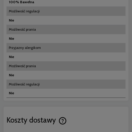
100% Bawełna
Możliwość regulacji
Nie
Możliwość prania
Nie
Przyjazny alergikom
Nie
Możliwość prania
Nie
Możliwość regulacji
Nie
Koszty dostawy
Cena nie zawiera ewentualnych koszt
płatności