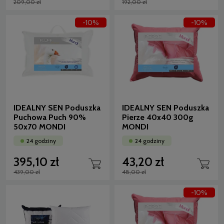
209,00 zł
192,00 zł
-10%
-10%
IDEALNY SEN Poduszka
IDEALNY SEN Poduszka
Puchowa Puch 90%
Pierze 40x40 300g
50x70 MONDI
MONDI
24 godziny
24 godziny
395,10 zł
43,20 zł
439,00 zł
48,00 zł
-10%