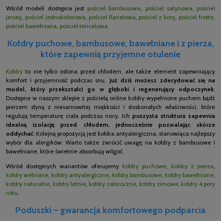
Wśród modeli dostępna jest
pościel bambusowa
,
pościel satynowa
,
pościel
jersey
,
pościel jednokolorowa
,
pościel flanelowa
,
pościel z kory
,
pościel frotte
,
pościel bawełniana
,
pościel tencelowa
.
Kołdry puchowe, bambusowe, bawełniane i z pierza,
które zapewnią przyjemne otulenie
Kołdry
to nie tylko osłona przed chłodem, ale także element zapewniający
komfort i przyjemność podczas snu.
Już dziś możesz zdecydować się na
model, który przekształci go w głęboki i regenerujący odpoczynek
.
Dostępne w naszym sklepie z pościelą online kołdry wypełnione puchem bądź
pierzem słyną z niesamowitej miękkości i doskonałych właściwości, które
regulują temperaturę ciała podczas nocy. Ich
puszysta struktura zapewnia
idealną izolację przed chłodem, jednocześnie pozwalając skórze
oddychać
. Kolejną propozycją jest kołdra antyalergiczna, stanowiąca najlepszy
wybór dla alergików. Warto także zwrócić uwagę na kołdry z bambusowe i
bawełniane, które świetnie absorbują wilgoć.
Wśród dostępnych wariantów oferujemy
kołdry puchowe
,
kołdry z pierza
,
kołdry wełniane
,
kołdry antyalergiczne
,
kołdry bambusowe
,
kołdry bawełniane
,
kołdry naturalne
,
kołdry letnie
,
kołdry całoroczne
,
kołdry zimowe
,
kołdry 4 pory
roku
.
Poduszki – gwarancja komfortowego podparcia