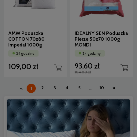
AMW Poduszka
IDEALNY SEN Poduszka
COTTON 70x80
Pierze 50x70 1000g
Imperial 1000g
MONDI
24 godziny
24 godziny
93,60 zł
109,00 zł
104,00 zł
2
3
4
5
10
»
«
1
...