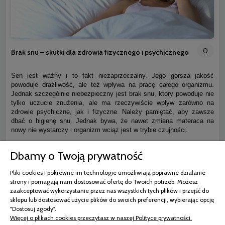
0
Brak snu – skutki dla zdrowia fizycznego i psychicznego
Sen jest ważny i to fakt niezaprzeczalny. Jego gorsza jakość
powoduje drażliwość, ale też wpływa na pracę całego organizmu.
Jednak szczególnie niebezpieczny jest brak snu, który powoduje nie
tylko uczucie znużenia, ale ma rzeczywiście wpływ zarówno na
zdrowie psychiczne, jak i fizyczne. Należy pamiętać, aby zawsze
dbać o higienę snu. Jednak bywa, że nawet zmiana materaca na
nowy nie wystarczy i organizm wciąż jest w trybie czujności.
Dbamy o Twoją prywatność
czytaj całość »
Pliki cookies i pokrewne im technologie umożliwiają poprawne działanie
strony i pomagają nam dostosować ofertę do Twoich potrzeb. Możesz
zaakceptować wykorzystanie przez nas wszystkich tych plików i przejść do
sklepu lub dostosować użycie plików do swoich preferencji, wybierając opcję
"Dostosuj zgody".
Więcej o plikach cookies przeczytasz w naszej Polityce prywatności.