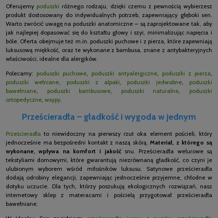
Oferujemy
poduszki
różnego rodzaju, dzięki czemu z pewnością wybierzesz
produkt dostosowany do indywidualnych potrzeb, zapewniający głęboki sen.
Warto zwrócić uwagę na poduszki anatomiczne – są zaprojektowane tak, aby
jak najlepiej dopasować się do kształtu głowy i szyi, minimalizując napięcia i
bóle. Oferta obejmuje też m.in. poduszki puchowe i z pierza, które zapewniają
luksusową miękkość, oraz te wykonane z bambusa, znane z antybakteryjnych
właściwości, idealne dla alergików.
Polecamy:
poduszki puchowe
,
poduszki antyalergiczne
,
poduszki z pierza
,
poduszki wełniane
,
poduszki z alpaki
,
poduszki jedwabne
,
poduszki
bawełniane
,
poduszki bambusowe
,
poduszki naturalne
,
poduszki
ortopedyczne
,
wsypy
.
Prześcieradła – gładkość i wygoda w jednym
Prześcieradła
to niewidoczny na pierwszy rzut oka element pościeli, który
jednocześnie ma bezpośredni kontakt z naszą skórą.
Materiał, z którego są
wykonane, wpływa na komfort i jakość
snu. Prześcieradła welurowe są
tekstyliami domowymi, które gwarantują niezrównaną gładkość, co czyni je
ulubionym wyborem wśród miłośników luksusu. Satynowe prześcieradła
dodają odrobiny elegancji, zapewniając jednocześnie przyjemne, chłodne w
dotyku uczucie. Dla tych, którzy poszukują ekologicznych rozwiązań, nasz
internetowy sklep z materacami i pościelą przygotował prześcieradła
bawełniane.