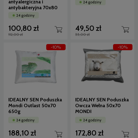
antyalergiczna i
24 godziny
antybakteryjna 70x80
24 godziny
100,80 zł
49,50 zł
112,00 zł
55,00 zł
-10%
-10%
IDEALNY SEN Poduszka
IDEALNY SEN Poduszka
Mondi Outlast 50x70
Owcza Wełna 50x70
650g
MONDI
24 godziny
24 godziny
188,10 zł
172,80 zł