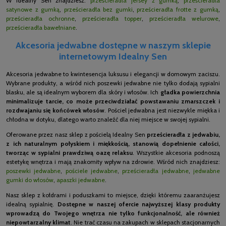
W Idealny Sen znajdziesz:
prześcieradła jersey z gumką
,
prześcieradła
satynowe z gumką
,
prześcieradła bez gumki
,
prześcieradła frotte z gumką
,
prześcieradła ochronne
,
prześcieradła topper
,
prześcieradła welurowe
,
prześcieradła bawełniane
.
Akcesoria jedwabne dostępne w naszym sklepie
internetowym Idealny Sen
Akcesoria jedwabne to kwintesencja luksusu i elegancji w domowym zaciszu.
Wybrane produkty, a wśród nich poszewki jedwabne nie tylko dodają sypialni
blasku, ale są idealnym wyborem dla skóry i włosów. Ich
gładka powierzchnia
minimalizuje tarcie, co może przeciwdziałać powstawaniu zmarszczek i
rozdwajaniu się końcówek włosów
. Pościel jedwabna jest niezwykle miękka i
chłodna w dotyku, dlatego warto znaleźć dla niej miejsce w swojej sypialni.
Oferowane przez nasz sklep z pościelą Idealny Sen
prześcieradła z jedwabiu,
z ich naturalnym połyskiem i miękkością, stanowią dopełnienie całości,
tworząc w sypialni prawdziwą oazę relaksu
. Wszystkie akcesoria podnoszą
estetykę wnętrza i mają znakomity wpływ na zdrowie. Wśród nich znajdziesz:
poszewki jedwabne
,
pościele jedwabne
,
prześcieradła jedwabne
,
jedwabne
gumki do włosów
,
apaszki jedwabne
.
Nasz sklep z kołdrami i poduszkami to miejsce, dzięki któremu zaaranżujesz
idealną sypialnię.
Dostępne w naszej ofercie najwyższej klasy produkty
wprowadzą do Twojego wnętrza nie tylko funkcjonalność, ale również
niepowtarzalny klimat
. Nie trać czasu na zakupach w sklepach stacjonarnych