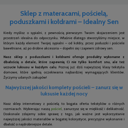
Sklep z materacami, pościelą,
poduszkami i kołdrami – Idealny Sen
Kiedy myślisz o sypialni, z pewnością pierwszym Twoim skojarzeniem jest
przestrzeń idealna do odpoczynku. Właśnie dlatego stworzyliśmy miejsce, w
którym każdy element Twojej sypialni – od kołdry, przez poduszki i pościele
bawełniane, aż po drobne akcesoria – dopełni się i zapewni zdrowy sen.
Nasz sklep z poduszkami i kołdrami oferuje produkty wykonane z
dbałością o detale, które zapewnią Ci nie tylko komfort snu, ale też
uczucie luksusu w każdym calu
. Poznaj już dziś najwyższej klasy tekstylia
domowe, które spełnią oczekiwania najbardziej wymagających klientów.
Życzymy udanych zakupów!
Najwyższej jakości komplety pościeli – zanurz się w
luksusie każdej nocy
Nasz sklep internetowy z pościelą to bogata oferta tekstyliów o różnych
rozmiarach. Wybierając naszą
pościel
, zanurzysz się w miękkość i delikatność.
Doskonale zdajemy sobie sprawę z tego, jak ważne jest wykorzystanie
najwyższej jakości materiałów w bogatej kolorystyce, precyzyjne wykonanie i
dbałość o najdrobniejsze detale.