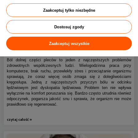
Zaakceptuj tylko niezbędne
Dostosuj zgody
Ból kręgosłupa piersiowego i dyskopatia lędźwiowa – jak
0
Zaakceptuj wszystkie
spać bez bólu?
Ból dolnej części pleców to jeden z najczęstszych problemów
zdrowotnych współczesnych ludzi. Wielogodzinna praca przy
komputerze, brak ruchu, przewlekły stres i przeciążanie organizmu
sprawiają, że coraz więcej osób zmaga się z dolegliwościami
kręgosłupa. Jedną z najczęstszych przyczyn bólu w odcinku
lędźwiowym jest dyskopatia lędźwiowa. Problem ten nie wpływa
wyłącznie na komfort poruszania się. Bardzo często utrudnia również
odpoczynek, pogarsza jakość snu i sprawia, że organizm nie może
prawidłowo się regenerować.
czytaj całość »