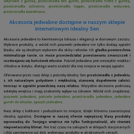
satynowe z gumką
,
prześcieradła bez gumki
,
prześcieradła frotte z gumką
,
prześcieradła ochronne
,
prześcieradła topper
,
prześcieradła welurowe
,
prześcieradła bawełniane
.
Akcesoria jedwabne dostępne w naszym sklepie
internetowym Idealny Sen
Akcesoria jedwabne to kwintesencja luksusu i elegancji w domowym zaciszu.
Wybrane produkty, a wśród nich poszewki jedwabne nie tylko dodają sypialni
blasku, ale są idealnym wyborem dla skóry i włosów. Ich
gładka powierzchnia
minimalizuje tarcie, co może przeciwdziałać powstawaniu zmarszczek i
rozdwajaniu się końcówek włosów
. Pościel jedwabna jest niezwykle miękka i
chłodna w dotyku, dlatego warto znaleźć dla niej miejsce w swojej sypialni.
Oferowane przez nasz sklep z pościelą Idealny Sen
prześcieradła z jedwabiu,
z ich naturalnym połyskiem i miękkością, stanowią dopełnienie całości,
tworząc w sypialni prawdziwą oazę relaksu
. Wszystkie akcesoria podnoszą
estetykę wnętrza i mają znakomity wpływ na zdrowie. Wśród nich znajdziesz:
poszewki jedwabne
,
pościele jedwabne
,
prześcieradła jedwabne
,
jedwabne
gumki do włosów
,
apaszki jedwabne
.
Nasz sklep z kołdrami i poduszkami to miejsce, dzięki któremu zaaranżujesz
idealną sypialnię.
Dostępne w naszej ofercie najwyższej klasy produkty
wprowadzą do Twojego wnętrza nie tylko funkcjonalność, ale również
niepowtarzalny klimat
. Nie trać czasu na zakupach w sklepach stacjonarnych
i złóż zamówienie już dziś, wybierając produkty w atrakcyjnych cenach.