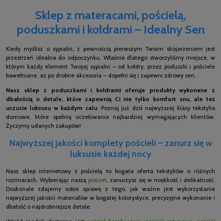
Sklep z materacami, pościelą,
poduszkami i kołdrami – Idealny Sen
Kiedy myślisz o sypialni, z pewnością pierwszym Twoim skojarzeniem jest
przestrzeń idealna do odpoczynku. Właśnie dlatego stworzyliśmy miejsce, w
którym każdy element Twojej sypialni – od kołdry, przez poduszki i pościele
bawełniane, aż po drobne akcesoria – dopełni się i zapewni zdrowy sen.
Nasz sklep z poduszkami i kołdrami oferuje produkty wykonane z
dbałością o detale, które zapewnią Ci nie tylko komfort snu, ale też
uczucie luksusu w każdym calu
. Poznaj już dziś najwyższej klasy tekstylia
domowe, które spełnią oczekiwania najbardziej wymagających klientów.
Życzymy udanych zakupów!
Najwyższej jakości komplety pościeli – zanurz się w
luksusie każdej nocy
Nasz sklep internetowy z pościelą to bogata oferta tekstyliów o różnych
rozmiarach. Wybierając naszą
pościel
, zanurzysz się w miękkość i delikatność.
Doskonale zdajemy sobie sprawę z tego, jak ważne jest wykorzystanie
najwyższej jakości materiałów w bogatej kolorystyce, precyzyjne wykonanie i
dbałość o najdrobniejsze detale.