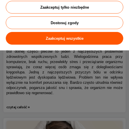
Zaakceptuj tylko niezbędne
Dostosuj zgody
Ból kręgosłupa piersiowego i dyskopatia lędźwiowa – jak
0
Zaakceptuj wszystkie
spać bez bólu?
Ból dolnej części pleców to jeden z najczęstszych problemów
zdrowotnych współczesnych ludzi. Wielogodzinna praca przy
komputerze, brak ruchu, przewlekły stres i przeciążanie organizmu
sprawiają, że coraz więcej osób zmaga się z dolegliwościami
kręgosłupa. Jedną z najczęstszych przyczyn bólu w odcinku
lędźwiowym jest dyskopatia lędźwiowa. Problem ten nie wpływa
wyłącznie na komfort poruszania się. Bardzo często utrudnia również
odpoczynek, pogarsza jakość snu i sprawia, że organizm nie może
prawidłowo się regenerować.
czytaj całość »