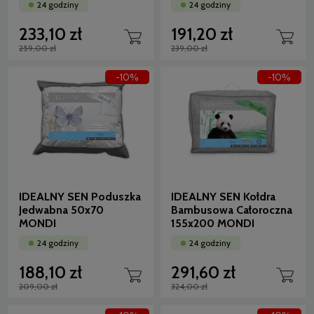
24 godziny
24 godziny
233,10 zł
191,20 zł
259,00 zł
239,00 zł
-10%
-10%
IDEALNY SEN Poduszka
IDEALNY SEN Kołdra
Jedwabna 50x70
Bambusowa Całoroczna
MONDI
155x200 MONDI
24 godziny
24 godziny
188,10 zł
291,60 zł
209,00 zł
324,00 zł