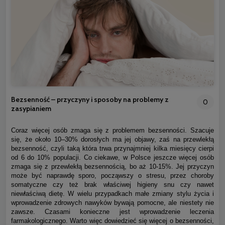
Bezsenność – przyczyny i sposoby na problemy z
0
zasypianiem
Coraz więcej osób zmaga się z problemem bezsenności. Szacuje
się, że około 10–30% dorosłych ma jej objawy, zaś na przewlekłą
bezsenność, czyli taką która trwa przynajmniej kilka miesięcy cierpi
od 6 do 10% populacji. Co ciekawe, w Polsce jeszcze więcej osób
zmaga się z przewlekłą bezsennością, bo aż 10-15%. Jej przyczyn
może być naprawdę sporo, począwszy o stresu, przez choroby
somatyczne czy też brak właściwej higieny snu czy nawet
niewłaściwą dietę. W wielu przypadkach małe zmiany stylu życia i
wprowadzenie zdrowych nawyków bywają pomocne, ale niestety nie
zawsze. Czasami konieczne jest wprowadzenie leczenia
farmakologicznego. Warto więc dowiedzieć się więcej o bezsenności,