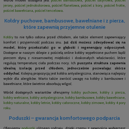
Wśród modeli dostępna jest
pościel bambusowa
,
pościel satynowa
,
pościel
jersey
,
pościel jednokolorowa
,
pościel flanelowa
,
pościel z kory
,
pościel frotte
,
pościel bawełniana
,
pościel tencelowa
.
Kołdry puchowe, bambusowe, bawełniane i z pierza,
które zapewnią przyjemne otulenie
Kołdry
to nie tylko osłona przed chłodem, ale także element zapewniający
komfort i przyjemność podczas snu.
Już dziś możesz zdecydować się na
model, który przekształci go w głęboki i regenerujący odpoczynek
.
Dostępne w naszym sklepie z pościelą online kołdry wypełnione puchem bądź
pierzem słyną z niesamowitej miękkości i doskonałych właściwości, które
regulują temperaturę ciała podczas nocy. Ich
puszysta struktura zapewnia
idealną izolację przed chłodem, jednocześnie pozwalając skórze
oddychać
. Kolejną propozycją jest kołdra antyalergiczna, stanowiąca najlepszy
wybór dla alergików. Warto także zwrócić uwagę na kołdry z bambusowe i
bawełniane, które świetnie absorbują wilgoć.
Wśród dostępnych wariantów oferujemy
kołdry puchowe
,
kołdry z pierza
,
kołdry wełniane
,
kołdry antyalergiczne
,
kołdry bambusowe
,
kołdry bawełniane
,
kołdry naturalne
,
kołdry letnie
,
kołdry całoroczne
,
kołdry zimowe
,
kołdry 4 pory
roku
.
Poduszki – gwarancja komfortowego podparcia
Oferujemy
poduszki
różnego rodzaju, dzięki czemu z pewnością wybierzesz