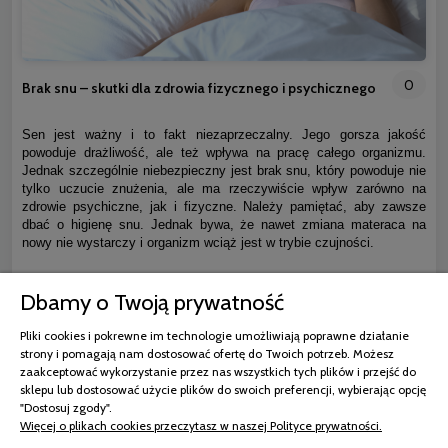
0
Brak snu – skutki dla zdrowia fizycznego i psychicznego
Sen jest ważny i to fakt niezaprzeczalny. Jego gorsza jakość
powoduje drażliwość, ale też wpływa na pracę całego organizmu.
Jednak szczególnie niebezpieczny jest brak snu, który powoduje nie
tylko uczucie znużenia, ale ma rzeczywiście wpływ zarówno na
zdrowie psychiczne, jak i fizyczne. Należy pamiętać, aby zawsze
dbać o higienę snu. Jednak bywa, że nawet zmiana materaca na
nowy nie wystarczy i organizm wciąż jest w trybie czujności.
czytaj całość »
Dbamy o Twoją prywatność
Pliki cookies i pokrewne im technologie umożliwiają poprawne działanie
strony i pomagają nam dostosować ofertę do Twoich potrzeb. Możesz
zaakceptować wykorzystanie przez nas wszystkich tych plików i przejść do
sklepu lub dostosować użycie plików do swoich preferencji, wybierając opcję
"Dostosuj zgody".
Więcej o plikach cookies przeczytasz w naszej Polityce prywatności.