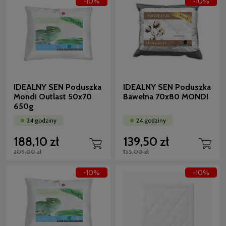
-10%
-10%
IDEALNY SEN Poduszka
IDEALNY SEN Poduszka
Mondi Outlast 50x70
Bawełna 70x80 MONDI
650g
24 godziny
24 godziny
188,10 zł
139,50 zł
209,00 zł
155,00 zł
-10%
-10%