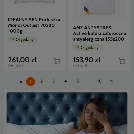
IDEALNY SEN Poduszka
Mondi Outlast 70x80
AMZ ANTYSTRES
1000g
Active kołdra całoroczna
antyalergiczna 155x200
24 godziny
24 godziny
261,00 zł
153,90 zł
290,00 zł
171,00 zł
2
3
4
5
10
»
«
1
...