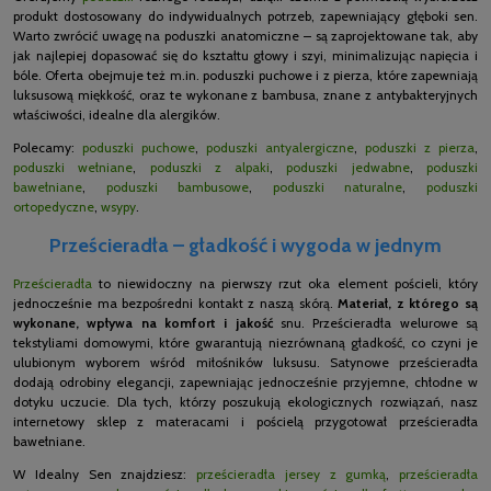
produkt dostosowany do indywidualnych potrzeb, zapewniający głęboki sen.
Warto zwrócić uwagę na poduszki anatomiczne – są zaprojektowane tak, aby
jak najlepiej dopasować się do kształtu głowy i szyi, minimalizując napięcia i
bóle. Oferta obejmuje też m.in. poduszki puchowe i z pierza, które zapewniają
luksusową miękkość, oraz te wykonane z bambusa, znane z antybakteryjnych
właściwości, idealne dla alergików.
Polecamy:
poduszki puchowe
,
poduszki antyalergiczne
,
poduszki z pierza
,
poduszki wełniane
,
poduszki z alpaki
,
poduszki jedwabne
,
poduszki
bawełniane
,
poduszki bambusowe
,
poduszki naturalne
,
poduszki
ortopedyczne
,
wsypy
.
Prześcieradła – gładkość i wygoda w jednym
Prześcieradła
to niewidoczny na pierwszy rzut oka element pościeli, który
jednocześnie ma bezpośredni kontakt z naszą skórą.
Materiał, z którego są
wykonane, wpływa na komfort i jakość
snu. Prześcieradła welurowe są
tekstyliami domowymi, które gwarantują niezrównaną gładkość, co czyni je
ulubionym wyborem wśród miłośników luksusu. Satynowe prześcieradła
dodają odrobiny elegancji, zapewniając jednocześnie przyjemne, chłodne w
dotyku uczucie. Dla tych, którzy poszukują ekologicznych rozwiązań, nasz
internetowy sklep z materacami i pościelą przygotował prześcieradła
bawełniane.
W Idealny Sen znajdziesz:
prześcieradła jersey z gumką
,
prześcieradła