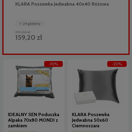
KLARA Poszewka Jedwabna 40x40 Różowa
24 godziny
199,00 zł
159,20 zł
-10%
-20%
IDEALNY SEN Poduszka
KLARA Poszewka
Alpaka 70x80 MONDI z
Jedwabna 50x60
zamkiem
Ciemnoszara