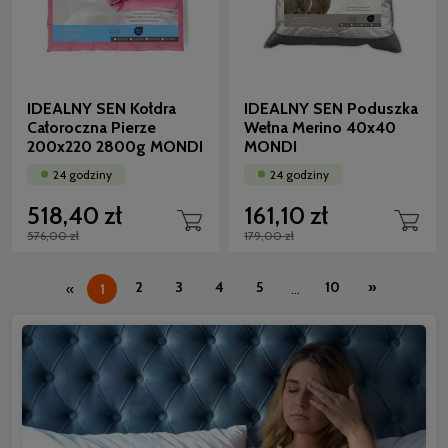
IDEALNY SEN Kołdra
IDEALNY SEN Poduszka
Całoroczna Pierze
Wełna Merino 40x40
200x220 2800g MONDI
MONDI
24 godziny
24 godziny
518,40 zł
161,10 zł
576,00 zł
179,00 zł
2
3
4
5
10
»
«
1
...