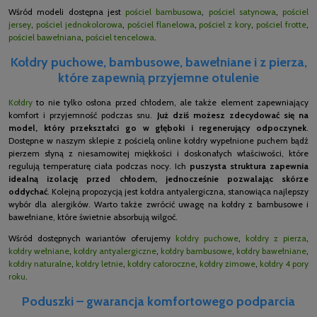
Wśród modeli dostępna jest
pościel bambusowa
,
pościel satynowa
,
pościel
jersey
,
pościel jednokolorowa
,
pościel flanelowa
,
pościel z kory
,
pościel frotte
,
pościel bawełniana
,
pościel tencelowa
.
Kołdry puchowe, bambusowe, bawełniane i z pierza,
które zapewnią przyjemne otulenie
Kołdry
to nie tylko osłona przed chłodem, ale także element zapewniający
komfort i przyjemność podczas snu.
Już dziś możesz zdecydować się na
model, który przekształci go w głęboki i regenerujący odpoczynek
.
Dostępne w naszym sklepie z pościelą online kołdry wypełnione puchem bądź
pierzem słyną z niesamowitej miękkości i doskonałych właściwości, które
regulują temperaturę ciała podczas nocy. Ich
puszysta struktura zapewnia
idealną izolację przed chłodem, jednocześnie pozwalając skórze
oddychać
. Kolejną propozycją jest kołdra antyalergiczna, stanowiąca najlepszy
wybór dla alergików. Warto także zwrócić uwagę na kołdry z bambusowe i
bawełniane, które świetnie absorbują wilgoć.
Wśród dostępnych wariantów oferujemy
kołdry puchowe
,
kołdry z pierza
,
kołdry wełniane
,
kołdry antyalergiczne
,
kołdry bambusowe
,
kołdry bawełniane
,
kołdry naturalne
,
kołdry letnie
,
kołdry całoroczne
,
kołdry zimowe
,
kołdry 4 pory
roku
.
Poduszki – gwarancja komfortowego podparcia