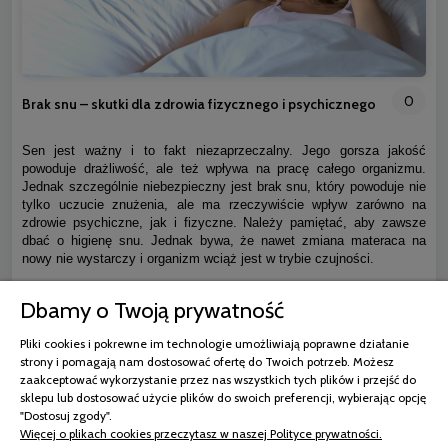
0
Brak snu – skutki dla zdrowia fizycznego i psychicznego
Sen jest ważny i to fakt niezaprzeczalny. Jego gorsza jakość
powoduje drażliwość, ale też wpływa na pracę całego organizmu.
Jednak szczególnie niebezpieczny jest brak snu, który powoduje nie
tylko uczucie znużenia, ale ma rzeczywiście wpływ zarówno na
zdrowie psychiczne, jak i fizyczne. Należy pamiętać, aby zawsze
dbać o higienę snu. Jednak bywa, że nawet zmiana materaca na
nowy nie wystarczy i organizm wciąż jest w trybie czujności.
Dbamy o Twoją prywatność
czytaj całość »
Pliki cookies i pokrewne im technologie umożliwiają poprawne działanie
strony i pomagają nam dostosować ofertę do Twoich potrzeb. Możesz
zaakceptować wykorzystanie przez nas wszystkich tych plików i przejść do
sklepu lub dostosować użycie plików do swoich preferencji, wybierając opcję
"Dostosuj zgody".
Więcej o plikach cookies przeczytasz w naszej Polityce prywatności.