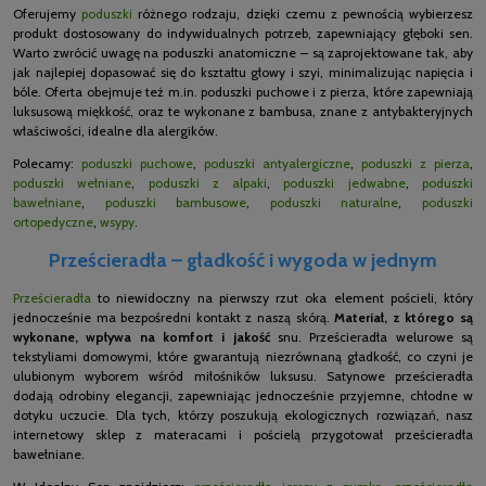
Oferujemy
poduszki
różnego rodzaju, dzięki czemu z pewnością wybierzesz
produkt dostosowany do indywidualnych potrzeb, zapewniający głęboki sen.
Warto zwrócić uwagę na poduszki anatomiczne – są zaprojektowane tak, aby
jak najlepiej dopasować się do kształtu głowy i szyi, minimalizując napięcia i
bóle. Oferta obejmuje też m.in. poduszki puchowe i z pierza, które zapewniają
luksusową miękkość, oraz te wykonane z bambusa, znane z antybakteryjnych
właściwości, idealne dla alergików.
Polecamy:
poduszki puchowe
,
poduszki antyalergiczne
,
poduszki z pierza
,
poduszki wełniane
,
poduszki z alpaki
,
poduszki jedwabne
,
poduszki
bawełniane
,
poduszki bambusowe
,
poduszki naturalne
,
poduszki
ortopedyczne
,
wsypy
.
Prześcieradła – gładkość i wygoda w jednym
Prześcieradła
to niewidoczny na pierwszy rzut oka element pościeli, który
jednocześnie ma bezpośredni kontakt z naszą skórą.
Materiał, z którego są
wykonane, wpływa na komfort i jakość
snu. Prześcieradła welurowe są
tekstyliami domowymi, które gwarantują niezrównaną gładkość, co czyni je
ulubionym wyborem wśród miłośników luksusu. Satynowe prześcieradła
dodają odrobiny elegancji, zapewniając jednocześnie przyjemne, chłodne w
dotyku uczucie. Dla tych, którzy poszukują ekologicznych rozwiązań, nasz
internetowy sklep z materacami i pościelą przygotował prześcieradła
bawełniane.