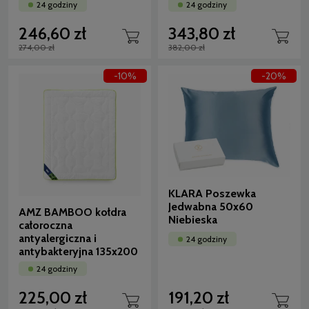
24 godziny
24 godziny
246,60 zł
343,80 zł
274,00 zł
382,00 zł
-10%
-20%
KLARA Poszewka
Jedwabna 50x60
AMZ BAMBOO kołdra
Niebieska
całoroczna
antyalergiczna i
24 godziny
antybakteryjna 135x200
24 godziny
225,00 zł
191,20 zł