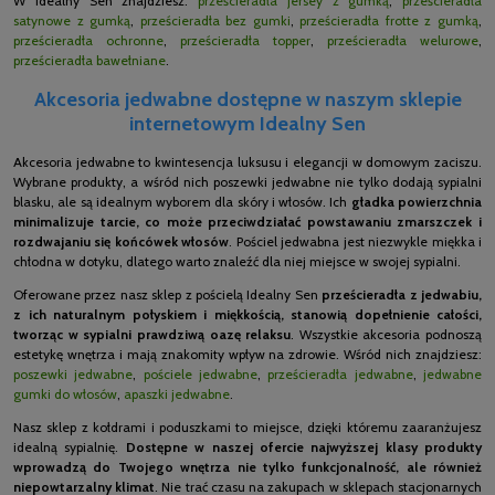
W Idealny Sen znajdziesz:
prześcieradła jersey z gumką
,
prześcieradła
satynowe z gumką
,
prześcieradła bez gumki
,
prześcieradła frotte z gumką
,
prześcieradła ochronne
,
prześcieradła topper
,
prześcieradła welurowe
,
prześcieradła bawełniane
.
Akcesoria jedwabne dostępne w naszym sklepie
internetowym Idealny Sen
Akcesoria jedwabne to kwintesencja luksusu i elegancji w domowym zaciszu.
Wybrane produkty, a wśród nich poszewki jedwabne nie tylko dodają sypialni
blasku, ale są idealnym wyborem dla skóry i włosów. Ich
gładka powierzchnia
minimalizuje tarcie, co może przeciwdziałać powstawaniu zmarszczek i
rozdwajaniu się końcówek włosów
. Pościel jedwabna jest niezwykle miękka i
chłodna w dotyku, dlatego warto znaleźć dla niej miejsce w swojej sypialni.
Oferowane przez nasz sklep z pościelą Idealny Sen
prześcieradła z jedwabiu,
z ich naturalnym połyskiem i miękkością, stanowią dopełnienie całości,
tworząc w sypialni prawdziwą oazę relaksu
. Wszystkie akcesoria podnoszą
estetykę wnętrza i mają znakomity wpływ na zdrowie. Wśród nich znajdziesz:
poszewki jedwabne
,
pościele jedwabne
,
prześcieradła jedwabne
,
jedwabne
gumki do włosów
,
apaszki jedwabne
.
Nasz sklep z kołdrami i poduszkami to miejsce, dzięki któremu zaaranżujesz
idealną sypialnię.
Dostępne w naszej ofercie najwyższej klasy produkty
wprowadzą do Twojego wnętrza nie tylko funkcjonalność, ale również
niepowtarzalny klimat
. Nie trać czasu na zakupach w sklepach stacjonarnych