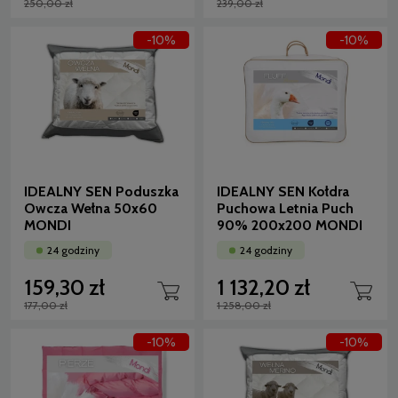
250,00 zł
239,00 zł
-10%
-10%
IDEALNY SEN Poduszka
IDEALNY SEN Kołdra
Owcza Wełna 50x60
Puchowa Letnia Puch
MONDI
90% 200x200 MONDI
24 godziny
24 godziny
159,30 zł
1 132,20 zł
177,00 zł
1 258,00 zł
-10%
-10%