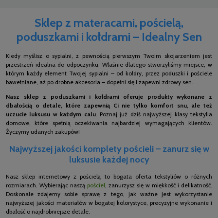
Sklep z materacami, pościelą,
poduszkami i kołdrami – Idealny Sen
Kiedy myślisz o sypialni, z pewnością pierwszym Twoim skojarzeniem jest
przestrzeń idealna do odpoczynku. Właśnie dlatego stworzyliśmy miejsce, w
którym każdy element Twojej sypialni – od kołdry, przez poduszki i pościele
bawełniane, aż po drobne akcesoria – dopełni się i zapewni zdrowy sen.
Nasz sklep z poduszkami i kołdrami oferuje produkty wykonane z
dbałością o detale, które zapewnią Ci nie tylko komfort snu, ale też
uczucie luksusu w każdym calu
. Poznaj już dziś najwyższej klasy tekstylia
domowe, które spełnią oczekiwania najbardziej wymagających klientów.
Życzymy udanych zakupów!
Najwyższej jakości komplety pościeli – zanurz się w
luksusie każdej nocy
Nasz sklep internetowy z pościelą to bogata oferta tekstyliów o różnych
rozmiarach. Wybierając naszą
pościel
, zanurzysz się w miękkość i delikatność.
Doskonale zdajemy sobie sprawę z tego, jak ważne jest wykorzystanie
najwyższej jakości materiałów w bogatej kolorystyce, precyzyjne wykonanie i
dbałość o najdrobniejsze detale.