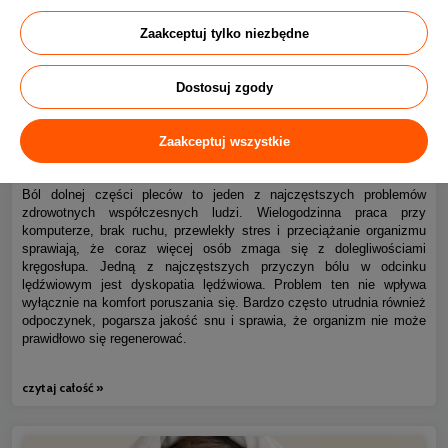
Zaakceptuj tylko niezbędne
Dostosuj zgody
Ból kręgosłupa piersiowego i dyskopatia lędźwiowa – jak
0
Zaakceptuj wszystkie
spać bez bólu?
Ból dolnej części pleców to jeden z najczęstszych problemów
zdrowotnych współczesnych ludzi. Wielogodzinna praca przy
komputerze, brak ruchu, przewlekły stres i przeciążanie organizmu
sprawiają, że coraz więcej osób zmaga się z dolegliwościami
kręgosłupa. Jedną z najczęstszych przyczyn bólu w odcinku
lędźwiowym jest dyskopatia lędźwiowa. Problem ten nie wpływa
wyłącznie na komfort poruszania się. Bardzo często utrudnia również
odpoczynek, pogarsza jakość snu i sprawia, że organizm nie może
prawidłowo się regenerować.
czytaj całość »