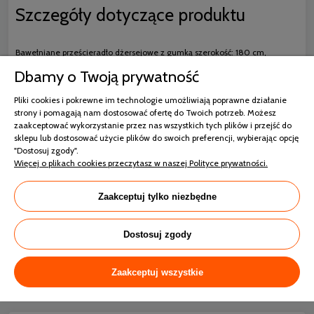
Szczegóły dotyczące produktu
Bawełniane prześcieradło dżersejowe z gumką szerokość: 180 cm,
długość: 200 cm, kolor: ciemnostalowy, Gramatura: 140 GSM, Skład:
Dbamy o Twoją prywatność
100% bawełna
Pliki cookies i pokrewne im technologie umożliwiają poprawne działanie
strony i pomagają nam dostosować ofertę do Twoich potrzeb. Możesz
zaakceptować wykorzystanie przez nas wszystkich tych plików i przejść do
Dane techniczne
sklepu lub dostosować użycie plików do swoich preferencji, wybierając opcję
"Dostosuj zgody".
Więcej o plikach cookies przeczytasz w naszej Polityce prywatności.
Rozmiar
180x200
Zaakceptuj tylko niezbędne
Skład
Dostosuj zgody
100% Bawełna
Gramatura
Zaakceptuj wszystkie
140 g/m2