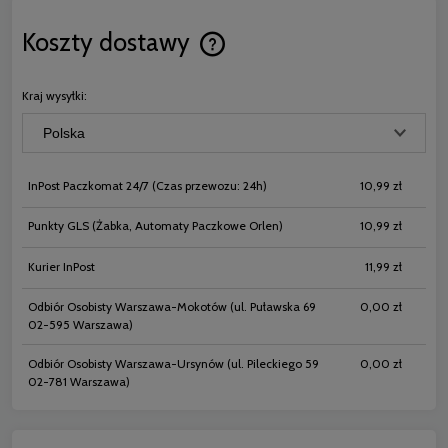
Koszty dostawy
Cena nie zawiera ewentualnych koszt
płatności
Kraj wysyłki:
InPost Paczkomat 24/7
(Czas przewozu: 24h)
10,99 zł
Punkty GLS
(Żabka, Automaty Paczkowe Orlen)
10,99 zł
Kurier InPost
11,99 zł
Odbiór Osobisty Warszawa-Mokotów
(ul. Puławska 69
0,00 zł
02-595 Warszawa)
Odbiór Osobisty Warszawa-Ursynów
(ul. Pileckiego 59
0,00 zł
02-781 Warszawa)