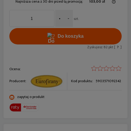
Najniższa cena z 30 dni przed tą promocją:
103,00 zł
Jeżeli 
30 dni,
+
-
momentu
szt.
sprzed
Do koszyka
Zyskujesz
82
pkt [
?
]
Ocena:
Producent:
Kod produktu:
5903571092342
zapytaj o produkt