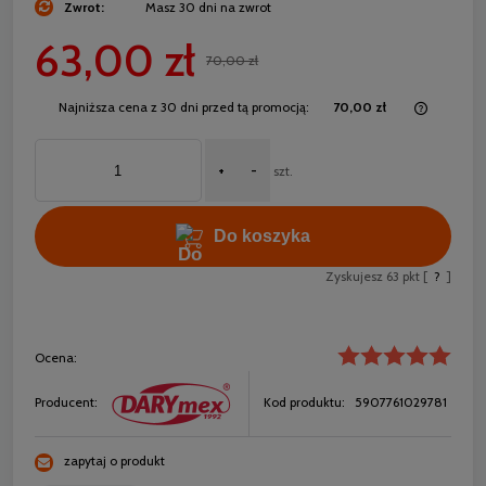
Zwrot:
Masz 30 dni na zwrot
63,00 zł
70,00 zł
Najniższa cena z 30 dni przed tą promocją:
70,00 zł
Jeżeli 
30 dni,
+
-
momentu
szt.
sprzeda
Do koszyka
Zyskujesz
63
pkt [
?
]
Ocena:
Producent:
Kod produktu:
5907761029781
zapytaj o produkt