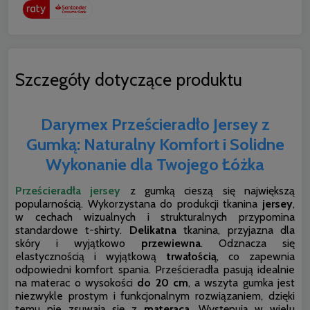
Szczegóły dotyczące produktu
Darymex Prześcieradło Jersey z
Gumką: Naturalny Komfort i Solidne
Wykonanie dla Twojego Łóżka
Prześcieradła jersey
z gumką cieszą się największą
popularnością. Wykorzystana do produkcji tkanina
jersey
,
w cechach wizualnych i strukturalnych przypomina
standardowe t-shirty.
Delikatna
tkanina, przyjazna dla
skóry i wyjątkowo
przewiewna
. Odznacza się
elastycznością i wyjątkową
trwałością
, co zapewnia
odpowiedni komfort spania. Prześcieradła pasują idealnie
na materac o wysokości
do 20 cm
, a wszyta gumka jest
niezwykle prostym i funkcjonalnym rozwiązaniem, dzięki
temu nie zsuwają się z
materaca
. Występują w wielu