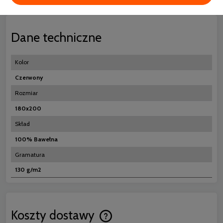
Dane techniczne
Kolor
Czerwony
Rozmiar
180x200
Skład
100% Bawełna
Gramatura
130 g/m2
Koszty dostawy
Cena nie zawiera ewentualnych koszt