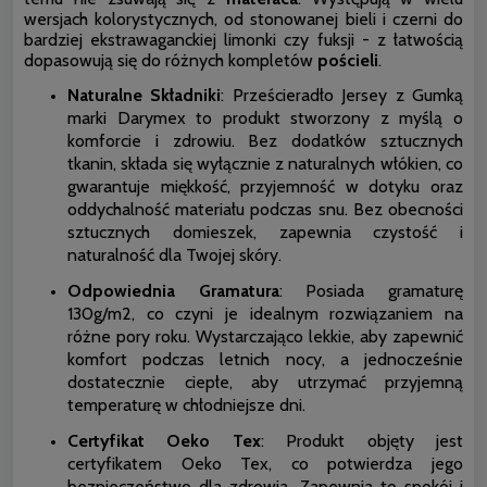
wersjach kolorystycznych, od stonowanej bieli i czerni do
bardziej ekstrawaganckiej limonki czy fuksji - z łatwością
dopasowują się do różnych kompletów
pościeli
.
Naturalne Składniki
: Prześcieradło Jersey z Gumką
marki Darymex to produkt stworzony z myślą o
komforcie i zdrowiu. Bez dodatków sztucznych
tkanin, składa się wyłącznie z naturalnych włókien, co
gwarantuje miękkość, przyjemność w dotyku oraz
oddychalność materiału podczas snu. Bez obecności
sztucznych domieszek, zapewnia czystość i
naturalność dla Twojej skóry.
Odpowiednia Gramatura
: Posiada gramaturę
130g/m2, co czyni je idealnym rozwiązaniem na
różne pory roku. Wystarczająco lekkie, aby zapewnić
komfort podczas letnich nocy, a jednocześnie
dostatecznie ciepłe, aby utrzymać przyjemną
temperaturę w chłodniejsze dni.
Certyfikat Oeko Tex
: Produkt objęty jest
certyfikatem Oeko Tex, co potwierdza jego
bezpieczeństwo dla zdrowia. Zapewnia to spokój i