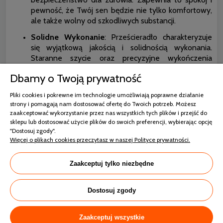
pewność, że Twój sen będzie nie tylko komfortowy,
ale także wolny od szkodliwych substancji.
Solidne Wykonanie
: Prześcieradło charakteryzuje
się wyjątkową jakością i solidnością wykonania.
Staranne szycie oraz precyzyjne wykończenia
sprawiają, że jest trwałe i odporne na uszkodzenia.
Dbamy o Twoją prywatność
Dzięki temu możesz cieszyć się jego użytkowaniem
przez wiele lat, bez obaw o jakość.
Pliki cookies i pokrewne im technologie umożliwiają poprawne działanie
strony i pomagają nam dostosować ofertę do Twoich potrzeb. Możesz
Uniwersalne Zastosowanie
: Dzięki swoim
zaakceptować wykorzystanie przez nas wszystkich tych plików i przejść do
właściwościom oraz solidnemu wykonaniu,
sklepu lub dostosować użycie plików do swoich preferencji, wybierając opcję
prześcieradło Jersey z Gumką doskonale sprawdzi się
"Dostosuj zgody".
w każdej sypialni. Jest idealnym dodatkiem do
Więcej o plikach cookies przeczytasz w naszej Polityce prywatności.
różnych typów materacy i łóżek, zapewniając nie
tylko komfort, ale także elegancję i styl.
Zaakceptuj tylko niezbędne
Darymex Prześcieradło Jersey z Gumką to nie tylko
funkcjonalny element pościeli, ale także wyraz
Dostosuj zgody
naturalności, komfortu i solidności. Dzięki wysokiej jakości
materiałom i starannemu wykonaniu, zapewni Ci spokojny
sen i wypoczynek każdej nocy
Zaakceptuj wszystkie