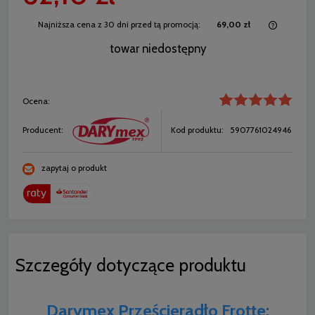
Najniższa cena z 30 dni przed tą promocją:
69,00 zł
Jeżeli 
towar niedostępny
30 dni,
momentu
sprzeda
Ocena:
Producent:
Kod produktu:
5907761024946
zapytaj o produkt
Szczegóły dotyczące produktu
Darymex Prześcieradło Frotte: