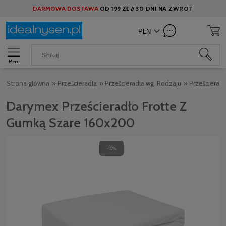
DARMOWA DOSTAWA
OD
199 ZŁ //
30 DNI NA ZWROT
Menu
Strona główna
»
Prześcieradła
»
Prześcieradła wg. Rodzaju
»
Prześcieradł
Darymex Prześcieradło Frotte Z
Gumką Szare 160x200
-10%