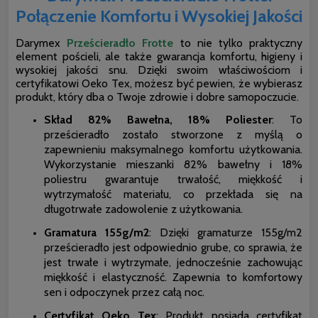
Połączenie Komfortu i Wysokiej Jakości
Darymex
Prześcieradło Frotte
to nie tylko praktyczny
element pościeli, ale także gwarancja komfortu, higieny i
wysokiej jakości snu. Dzięki swoim właściwościom i
certyfikatowi Oeko Tex, możesz być pewien, że wybierasz
produkt, który dba o Twoje zdrowie i dobre samopoczucie.
Skład 82% Bawełna, 18% Poliester
: To
prześcieradło zostało stworzone z myślą o
zapewnieniu maksymalnego komfortu użytkowania.
Wykorzystanie mieszanki 82% bawełny i 18%
poliestru gwarantuje trwałość, miękkość i
wytrzymałość materiału, co przekłada się na
długotrwałe zadowolenie z użytkowania.
Gramatura 155g/m2
: Dzięki gramaturze 155g/m2
prześcieradło jest odpowiednio grube, co sprawia, że
jest trwałe i wytrzymałe, jednocześnie zachowując
miękkość i elastyczność. Zapewnia to komfortowy
sen i odpoczynek przez całą noc.
Certyfikat Oeko Tex
: Produkt posiada certyfikat