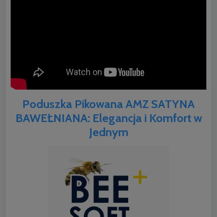
Poduszka Pikowana AMZ SATYNA
BAWEŁNIANA: Elegancja i Komfort w
Jednym