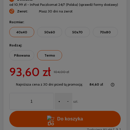
od 10,99 zł
- InPost Paczkomat 24/7
(Polska)
(sprawdź formy dostawy)
Zwrot:
Masz 30 dni na zwrot
Rozmiar:
40x40
50x60
50x70
70x80
Rodzaj:
Pikowana
Termo
93,60 zł
104,00 zł
Najniższa cena z 30 dni przed tą promocją:
84,60 zł
Jeżeli 
30 dni,
+
-
momentu
szt.
sprzeda
Do koszyka
Zyskujesz
93
pkt [
?
]