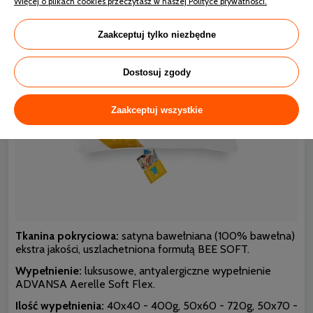
Więcej o plikach cookies przeczytasz w naszej Polityce prywatności.
Zaakceptuj tylko niezbędne
Dostosuj zgody
Zaakceptuj wszystkie
Tkanina pokryciowa:
satyna bawełniana (100% bawełna)
ekstra jakości, uszlachetniona formułą BEE SOFT.
Wypełnienie:
luksusowe, antyalergiczne wypełnienie
ADVANSA Aerelle Soft Flex.
Ilość wypełnienia:
40x40 - 400g, 50x60 - 720g, 50x70 -