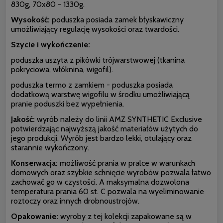
830g, 70x80 - 1330g.
Wysokość:
poduszka posiada zamek błyskawiczny
umożliwiający regulację wysokości oraz twardości.
Szycie i wykończenie:
poduszka uszyta z pikówki trójwarstwowej (tkanina
pokryciowa, włóknina, wigofil).
poduszka termo z zamkiem - poduszka posiada
dodatkową warstwę wigofilu w środku umożliwiającą
pranie poduszki bez wypełnienia.
Jakość:
wyrób należy do linii AMZ SYNTHETIC Exclusive
potwierdzając najwyższą jakość materiałów użytych do
jego produkcji. Wyrób jest bardzo lekki, otulający oraz
starannie wykończony.
Konserwacja:
możliwość prania w pralce w warunkach
domowych oraz szybkie schnięcie wyrobów pozwala łatwo
zachować go w czystości. A maksymalna dozwolona
temperatura prania 60 st. C pozwala na wyeliminowanie
roztoczy oraz innych drobnoustrojów.
Opakowanie:
wyroby z tej kolekcji zapakowane są w