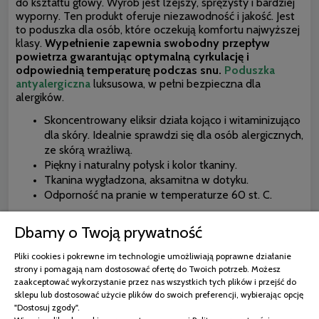
do kształtu głowy. Wyrób jest lżejszy, sprężysty i bardziej
wyporny. Ten produkt oferuje niezawodność i jakość. Jest
to poduszka dla osób, które oczekują komfortu najwyższej
klasy.
Wypełnienie zapewnia swobodny przepływ
powietrza gwarantując optymalną cyrkulację i
odpowiednią temperaturę podczas snu.
Poduszka
antyalergiczna
luksusowa, w pełni bezpieczna dla
alergików.
Skoncentrowany eliksir działa kojąco i witaminizująco
dla skóry. Idealnie sprawdzi się dla osób alergicznych,
ze skórą wrażliwą.
Piękny i naturalny połysk i kolor tkaniny.
Tkanina wygładzona, aksamitna w dotyku.
Odporność na pranie w temperaturze 60 st. C.
Dbamy o Twoją prywatność
Pliki cookies i pokrewne im technologie umożliwiają poprawne działanie
strony i pomagają nam dostosować ofertę do Twoich potrzeb. Możesz
zaakceptować wykorzystanie przez nas wszystkich tych plików i przejść do
sklepu lub dostosować użycie plików do swoich preferencji, wybierając opcję
"Dostosuj zgody".